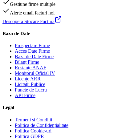
Gestiune firme multiple
Alerte email facturi noi
Descoperă Stocare Factură
Baza de Date
Prospectare Firme
Acces Date Firme
Baza de Date Firme
Bilanț Firme
Restanțe ANAF
Monitorul Oficial IV
Licențe ARR
Licitații Publice
Puncte de Lucru
API Firme
Legal
Termeni și Condiții
Politica de Confidențialitate
Politica Cookie-uri
Politica GDPR