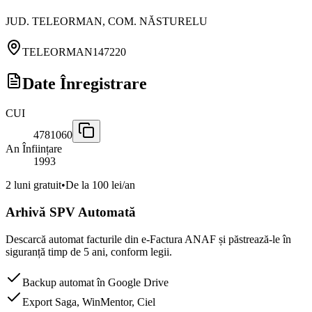
JUD. TELEORMAN, COM. NĂSTURELU
TELEORMAN
147220
Date Înregistrare
CUI
4781060
An Înființare
1993
2 luni gratuit
•
De la 100 lei/an
Arhivă SPV Automată
Descarcă automat facturile din e-Factura ANAF și păstrează-le în
siguranță timp de 5 ani, conform legii.
Backup automat în Google Drive
Export Saga, WinMentor, Ciel