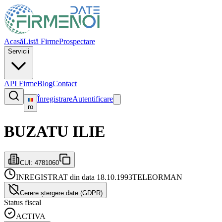
Acasă
Listă Firme
Prospectare
Servicii
API Firme
Blog
Contact
Înregistrare
Autentificare
ro
BUZATU ILIE
CUI:
4781060
INREGISTRAT din data 18.10.1993
TELEORMAN
Cerere ștergere date (GDPR)
Status fiscal
ACTIVA