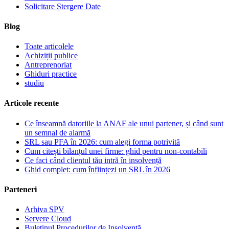
Solicitare Ștergere Date
Blog
Toate articolele
Achiziții publice
Antreprenoriat
Ghiduri practice
studiu
Articole recente
Ce înseamnă datoriile la ANAF ale unui partener, și când sunt
un semnal de alarmă
SRL sau PFA în 2026: cum alegi forma potrivită
Cum citești bilanțul unei firme: ghid pentru non-contabili
Ce faci când clientul tău intră în insolvență
Ghid complet: cum înființezi un SRL în 2026
Parteneri
Arhiva SPV
Servere Cloud
Buletinul Procedurilor de Insolvență