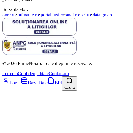
Sursa datelor:
onrc.ro
•
mfinante.ro
•
portal.just.ro
•
anaf.ro
•
scj.ro
•
data.gov.ro
© 2026 FirmeNoi.ro. Toate drepturile rezervate.
Termeni
Confidențialitate
Cookie-uri
Login
Baza Date
BPI
Cauta