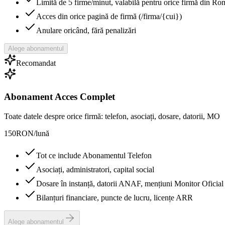
Limită de 5 firme/minut, valabilă pentru orice firmă din Ro
Acces din orice pagină de firmă (/firma/{cui})
Anulare oricând, fără penalizări
Alege abonamentul
Recomandat
Abonament Acces Complet
Toate datele despre orice firmă: telefon, asociați, dosare, datorii, MO
150
RON
/
lună
Tot ce include Abonamentul Telefon
Asociați, administratori, capital social
Dosare în instanță, datorii ANAF, mențiuni Monitor Oficial
Bilanțuri financiare, puncte de lucru, licențe ARR
Alege abonamentul