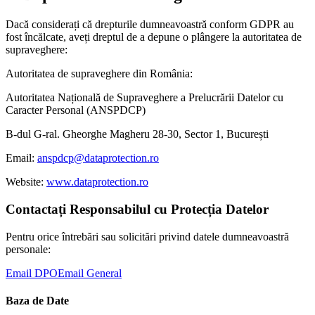
Dacă considerați că drepturile dumneavoastră conform GDPR au
fost încălcate, aveți dreptul de a depune o plângere la autoritatea de
supraveghere:
Autoritatea de supraveghere din România:
Autoritatea Națională de Supraveghere a Prelucrării Datelor cu
Caracter Personal (ANSPDCP)
B-dul G-ral. Gheorghe Magheru 28-30, Sector 1, București
Email:
anspdcp@dataprotection.ro
Website:
www.dataprotection.ro
Contactați Responsabilul cu Protecția Datelor
Pentru orice întrebări sau solicitări privind datele dumneavoastră
personale:
Email DPO
Email General
Baza de Date