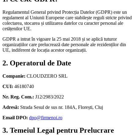
Regulamentul General privind Protecția Datelor (GDPR) este un
regulament al Uniunii Europene care stabilește reguli stricte privind
colectarea, stocarea și utilizarea datelor cu caracter personal ale
cetățenilor UE.
GDPR a intrat în vigoare la 25 mai 2018 și se aplică tuturor
organizațiilor care prelucrează date personale ale rezidenților din
UE, indiferent de locația acestor organizații.
2.
Operatorul de Date
Companie
:
CLOUDZERO SRL
CUI:
46180740
Nr. Reg. Com.
:
J12/2983/2022
Adresă
:
Strada Sesul de sus nr. 184A, Florești, Cluj
Email DPO:
dpo@firmenoi.ro
3.
Temeiul Legal pentru Prelucrare