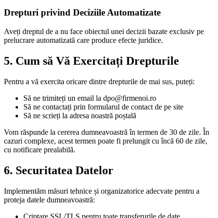
Drepturi privind Deciziile Automatizate
Aveți dreptul de a nu face obiectul unei decizii bazate exclusiv pe
prelucrare automatizată care produce efecte juridice.
5.
Cum să Vă Exercitați Drepturile
Pentru a vă exercita oricare dintre drepturile de mai sus, puteți:
Să ne trimiteți un email la dpo@firmenoi.ro
Să ne contactați prin formularul de contact de pe site
Să ne scrieți la adresa noastră poștală
Vom răspunde la cererea dumneavoastră în termen de 30 de zile. În
cazuri complexe, acest termen poate fi prelungit cu încă 60 de zile,
cu notificare prealabilă.
6.
Securitatea Datelor
Implementăm măsuri tehnice și organizatorice adecvate pentru a
proteja datele dumneavoastră:
Criptare SSL/TLS pentru toate transferurile de date