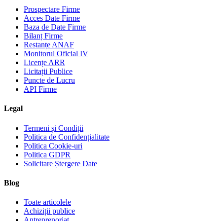
Prospectare Firme
Acces Date Firme
Baza de Date Firme
Bilanț Firme
Restanțe ANAF
Monitorul Oficial IV
Licențe ARR
Licitații Publice
Puncte de Lucru
API Firme
Legal
Termeni și Condiții
Politica de Confidențialitate
Politica Cookie-uri
Politica GDPR
Solicitare Ștergere Date
Blog
Toate articolele
Achiziții publice
Antreprenoriat