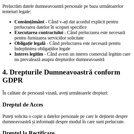
Prelucrăm datele dumneavoastră personale pe baza următoarelor
temeiuri legale:
Consimțământ
-
Când v-ați dat acordul explicit pentru
prelucrarea datelor în scopuri specifice
Executarea contractului
-
Când prelucrarea este necesară
pentru furnizarea serviciilor solicitate
Obligație legală
-
Când prelucrarea este necesară pentru
îndeplinirea obligațiilor legale
Interes legitim
-
Când avem un interes comercial legitim care
nu prevalează asupra drepturilor dumneavoastră
4.
Drepturile Dumneavoastră conform
GDPR
În calitate de persoană vizată, aveți următoarele drepturi:
Dreptul de Acces
Puteți solicita o copie a datelor personale pe care le deținem despre
dumneavoastră și informații despre modul în care sunt prelucrate.
Dreptul la Rectificare