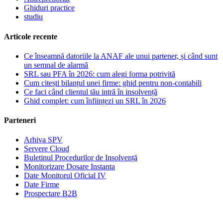
Ghiduri practice
studiu
Articole recente
Ce înseamnă datoriile la ANAF ale unui partener, și când sunt
un semnal de alarmă
SRL sau PFA în 2026: cum alegi forma potrivită
Cum citești bilanțul unei firme: ghid pentru non-contabili
Ce faci când clientul tău intră în insolvență
Ghid complet: cum înființezi un SRL în 2026
Parteneri
Arhiva SPV
Servere Cloud
Buletinul Procedurilor de Insolvență
Monitorizare Dosare Instanta
Date Monitorul Oficial IV
Date Firme
Prospectare B2B