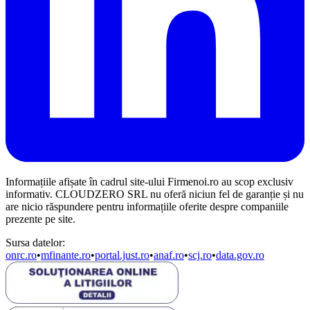
Informațiile afișate în cadrul site-ului Firmenoi.ro au scop exclusiv
informativ. CLOUDZERO SRL nu oferă niciun fel de garanție și nu
are nicio răspundere pentru informațiile oferite despre companiile
prezente pe site.
Sursa datelor:
onrc.ro
•
mfinante.ro
•
portal.just.ro
•
anaf.ro
•
scj.ro
•
data.gov.ro