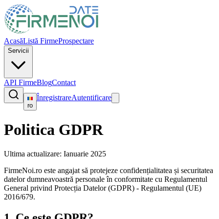
Acasă
Listă Firme
Prospectare
Servicii
API Firme
Blog
Contact
Înregistrare
Autentificare
ro
Politica GDPR
Ultima actualizare
:
Ianuarie 2025
FirmeNoi.ro este angajat să protejeze confidențialitatea și securitatea
datelor dumneavoastră personale în conformitate cu Regulamentul
General privind Protecția Datelor (GDPR) - Regulamentul (UE)
2016/679.
1.
Ce este GDPR?