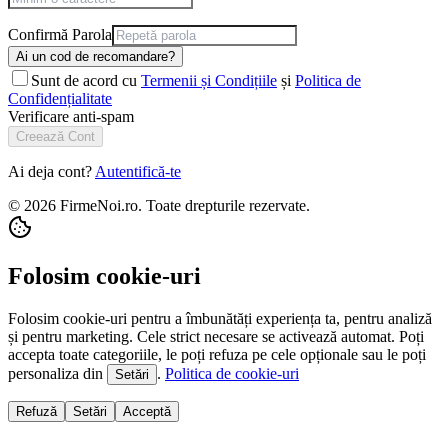
Confirmă Parola
Ai un cod de recomandare?
Sunt de acord cu
Termenii și Condițiile
și
Politica de
Confidențialitate
Verificare anti-spam
Creează Cont
Ai deja cont?
Autentifică-te
© 2026 FirmeNoi.ro. Toate drepturile rezervate.
Folosim cookie-uri
Folosim cookie-uri pentru a îmbunătăți experiența ta, pentru analiză
și pentru marketing. Cele strict necesare se activează automat. Poți
accepta toate categoriile, le poți refuza pe cele opționale sau le poți
personaliza din
.
Politica de cookie-uri
Setări
Refuză
Setări
Acceptă