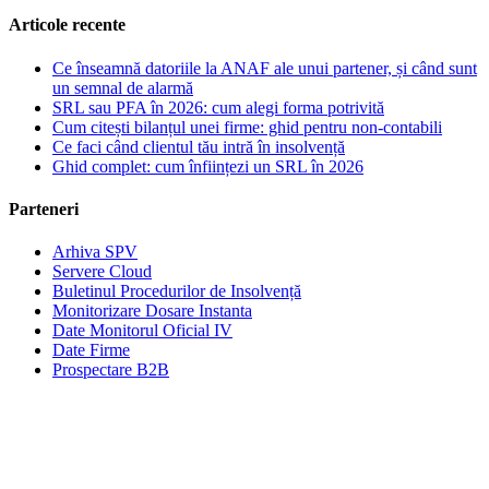
Articole recente
Ce înseamnă datoriile la ANAF ale unui partener, și când sunt
un semnal de alarmă
SRL sau PFA în 2026: cum alegi forma potrivită
Cum citești bilanțul unei firme: ghid pentru non-contabili
Ce faci când clientul tău intră în insolvență
Ghid complet: cum înființezi un SRL în 2026
Parteneri
Arhiva SPV
Servere Cloud
Buletinul Procedurilor de Insolvență
Monitorizare Dosare Instanta
Date Monitorul Oficial IV
Date Firme
Prospectare B2B