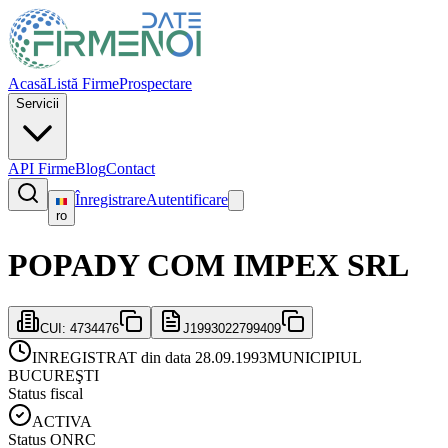
Acasă
Listă Firme
Prospectare
Servicii
API Firme
Blog
Contact
Înregistrare
Autentificare
ro
POPADY COM IMPEX SRL
CUI:
4734476
J1993022799409
INREGISTRAT din data 28.09.1993
MUNICIPIUL
BUCUREŞTI
Status fiscal
ACTIVA
Status ONRC