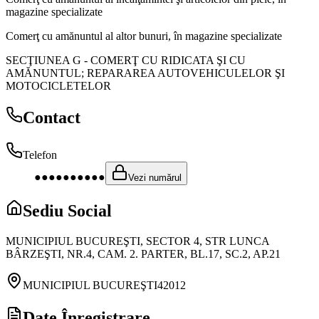
magazine specializate
Comerţ cu amănuntul al altor bunuri, în magazine specializate
SECŢIUNEA G
-
COMERŢ CU RIDICATA ŞI CU
AMĂNUNTUL; REPARAREA AUTOVEHICULELOR ŞI
MOTOCICLETELOR
Contact
Telefon
●●●●●●●●●●
Vezi numărul
Sediu Social
MUNICIPIUL BUCUREŞTI, SECTOR 4, STR LUNCA
BÂRZEŞTI, NR.4, CAM. 2. PARTER, BL.17, SC.2, AP.21
MUNICIPIUL BUCUREŞTI
42012
Date Înregistrare