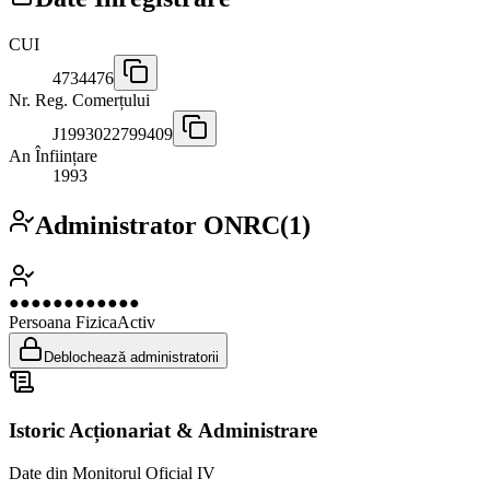
CUI
4734476
Nr. Reg. Comerțului
J1993022799409
An Înființare
1993
Administrator ONRC
(
1
)
●●●●●●●●●●●●
Persoana Fizica
Activ
Deblochează administratorii
Istoric Acționariat & Administrare
Date din Monitorul Oficial IV