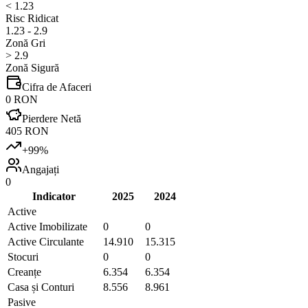
< 1.23
Risc Ridicat
1.23 - 2.9
Zonă Gri
> 2.9
Zonă Sigură
Cifra de Afaceri
0 RON
Pierdere Netă
405 RON
+
99
%
Angajați
0
Indicator
2025
2024
Active
Active Imobilizate
0
0
Active Circulante
14.910
15.315
Stocuri
0
0
Creanțe
6.354
6.354
Casa și Conturi
8.556
8.961
Pasive