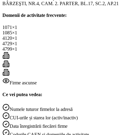
BÂRZEŞTI, NR.4, CAM. 2. PARTER, BL.17, SC.2, AP.21
Domenii de activitate frecvente:
1071
×
1
1085
×
1
4120
×
1
4729
×
1
4799
×
1
Firme ascunse
Ce vei putea vedea:
Numele tuturor firmelor la adresă
CUI-urile și starea lor (activ/inactiv)
Data înregistrării fiecărei firme
Codurile CAEN și domeniile de activitate