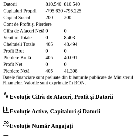
Datorii
810.540
810.540
Capitaluri Proprii
-795.630
-795.225
Capital Social
200
200
Cont de Profit și Pierdere
Cifra de Afaceri Netă
0
0
Venituri Totale
0
8.403
Cheltuieli Totale
405
48.494
Profit Brut
0
0
Pierdere Brută
405
40.091
Profit Net
0
0
Pierdere Netă
405
41.308
Datele financiare sunt preluate din bilanțurile publicate de Ministerul
Finanțelor. Valorile sunt exprimate în
RON
.
Evoluție Cifră de Afaceri, Profit și Datorii
Evoluție Active, Capitaluri și Datorii
Evoluție Număr Angajați