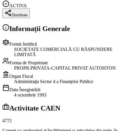
ACTIVA
Distribuie
Informații Generale
Formă Juridică
SOCIETATE COMERCIALĂ CU RĂSPUNDERE
LIMITATĂ
Forma de Proprietate
PROPR.PRIVATA-CAPITAL PRIVAT AUTOHTON
Organ Fiscal
Administraţia Sector 4 a Finanţelor Publice
Data Înregistrării
4 octombrie 1993
Activitate CAEN
4772
Comerţ cu amănuntul al încălţămintei şi articolelor din piele, în