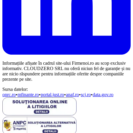
Informațiile afișate în cadrul site-ului Firmenoi.ro au scop exclusiv
informativ. CLOUDZERO SRL nu oferă niciun fel de garanție și nu
are nicio răspundere pentru informațiile oferite despre companiile
prezente pe site.
Sursa datelor:
onrc.ro
•
mfinante.ro
•
portal.just.ro
•
anaf.ro
•
scj.ro
•
data.gov.ro