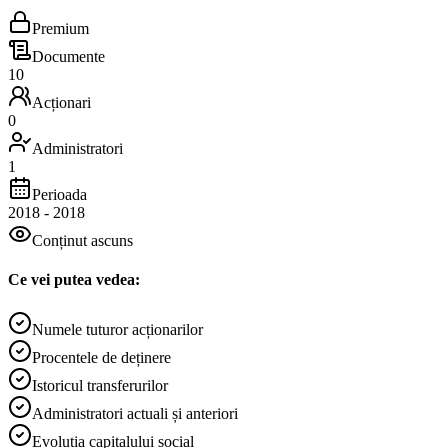
Premium
Documente
10
Acționari
0
Administratori
1
Perioada
2018
-
2018
Conținut ascuns
Ce vei putea vedea:
Numele tuturor acționarilor
Procentele de deținere
Istoricul transferurilor
Administratori actuali și anteriori
Evoluția capitalului social