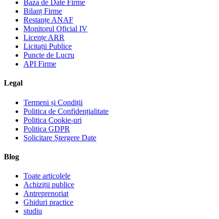
Baza de Date Firme
Bilanț Firme
Restanțe ANAF
Monitorul Oficial IV
Licențe ARR
Licitații Publice
Puncte de Lucru
API Firme
Legal
Termeni și Condiții
Politica de Confidențialitate
Politica Cookie-uri
Politica GDPR
Solicitare Ștergere Date
Blog
Toate articolele
Achiziții publice
Antreprenoriat
Ghiduri practice
studiu