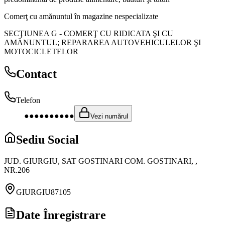
Comerţ cu amănuntul în magazine nespecializate
SECŢIUNEA G
-
COMERŢ CU RIDICATA ŞI CU
AMĂNUNTUL; REPARAREA AUTOVEHICULELOR ŞI
MOTOCICLETELOR
Contact
Telefon
●●●●●●●●●●
Vezi numărul
Sediu Social
JUD. GIURGIU, SAT GOSTINARI COM. GOSTINARI, ,
NR.206
GIURGIU
87105
Date Înregistrare