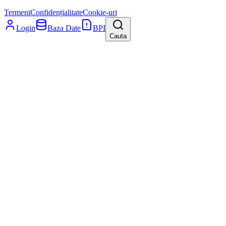
Termeni
Confidențialitate
Cookie-uri
Login
Baza Date
BPI
Cauta