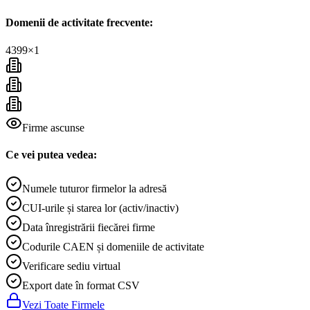
Domenii de activitate frecvente:
4399
×
1
Firme ascunse
Ce vei putea vedea:
Numele tuturor firmelor la adresă
CUI-urile și starea lor (activ/inactiv)
Data înregistrării fiecărei firme
Codurile CAEN și domeniile de activitate
Verificare sediu virtual
Export date în format CSV
Vezi Toate Firmele