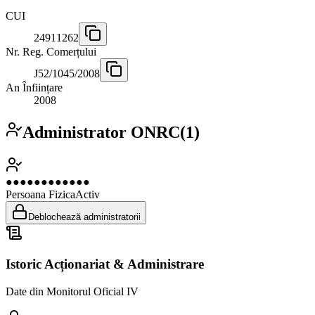
CUI
24911262
Nr. Reg. Comerțului
J52/1045/2008
An Înființare
2008
Administrator ONRC
(
1
)
●●●●●●●●●●●●
Persoana Fizica
Activ
Deblochează administratorii
Istoric Acționariat & Administrare
Date din Monitorul Oficial IV