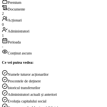
Premium
Documente
2
Acționari
0
Administratori
1
Perioada
-
Conținut ascuns
Ce vei putea vedea:
Numele tuturor acționarilor
Procentele de deținere
Istoricul transferurilor
Administratori actuali și anteriori
Evoluția capitalului social