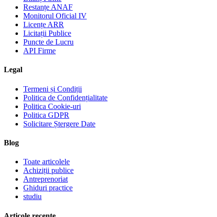
Restanțe ANAF
Monitorul Oficial IV
Licențe ARR
Licitații Publice
Puncte de Lucru
API Firme
Legal
Termeni și Condiții
Politica de Confidențialitate
Politica Cookie-uri
Politica GDPR
Solicitare Ștergere Date
Blog
Toate articolele
Achiziții publice
Antreprenoriat
Ghiduri practice
studiu
Articole recente