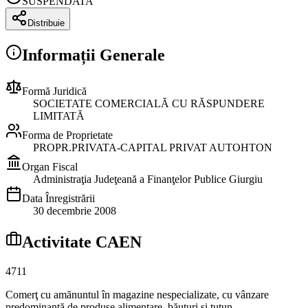
SUSPENDATA
Distribuie
Informații Generale
Formă Juridică
SOCIETATE COMERCIALĂ CU RĂSPUNDERE
LIMITATĂ
Forma de Proprietate
PROPR.PRIVATA-CAPITAL PRIVAT AUTOHTON
Organ Fiscal
Administraţia Judeţeană a Finanţelor Publice Giurgiu
Data Înregistrării
30 decembrie 2008
Activitate CAEN
4711
Comerţ cu amănuntul în magazine nespecializate, cu vânzare
predominantă de produse alimentare, băuturi şi tutun