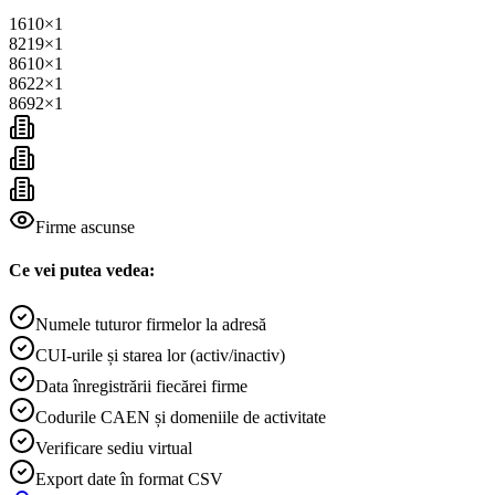
1610
×
1
8219
×
1
8610
×
1
8622
×
1
8692
×
1
Firme ascunse
Ce vei putea vedea:
Numele tuturor firmelor la adresă
CUI-urile și starea lor (activ/inactiv)
Data înregistrării fiecărei firme
Codurile CAEN și domeniile de activitate
Verificare sediu virtual
Export date în format CSV