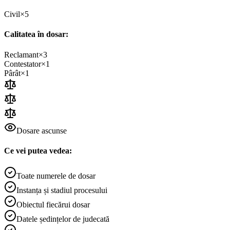
Civil
×
5
Calitatea în dosar:
Reclamant
×
3
Contestator
×
1
Pârât
×
1
Dosare ascunse
Ce vei putea vedea:
Toate numerele de dosar
Instanța și stadiul procesului
Obiectul fiecărui dosar
Datele ședințelor de judecată