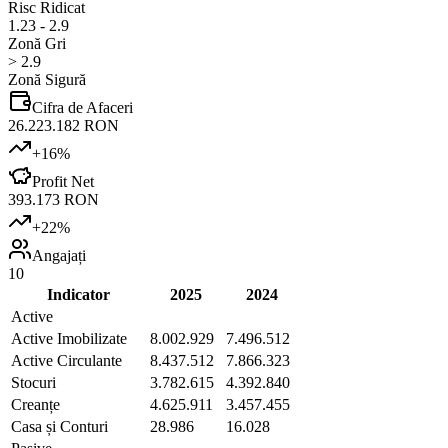
Risc Ridicat
1.23 - 2.9
Zonă Gri
> 2.9
Zonă Sigură
Cifra de Afaceri
26.223.182 RON
+
16
%
Profit Net
393.173 RON
+
22
%
Angajați
10
Indicator
2025
2024
Active
Active Imobilizate
8.002.929
7.496.512
Active Circulante
8.437.512
7.866.323
Stocuri
3.782.615
4.392.840
Creanțe
4.625.911
3.457.455
Casa și Conturi
28.986
16.028