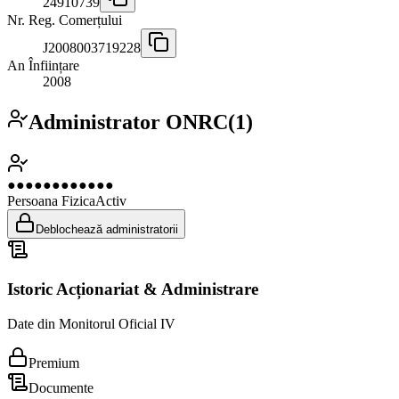
24910739
Nr. Reg. Comerțului
J2008003719228
An Înființare
2008
Administrator ONRC
(
1
)
●●●●●●●●●●●●
Persoana Fizica
Activ
Deblochează administratorii
Istoric Acționariat & Administrare
Date din Monitorul Oficial IV
Premium
Documente