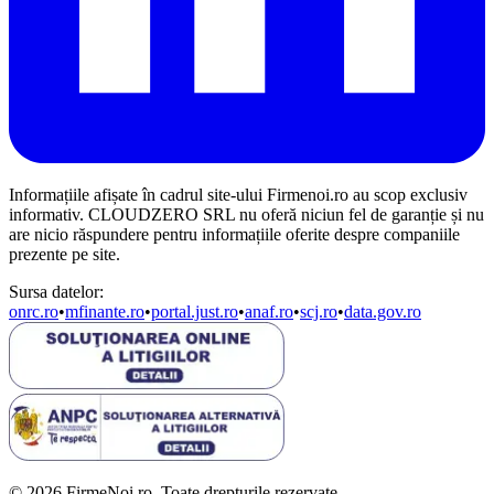
Informațiile afișate în cadrul site-ului Firmenoi.ro au scop exclusiv
informativ. CLOUDZERO SRL nu oferă niciun fel de garanție și nu
are nicio răspundere pentru informațiile oferite despre companiile
prezente pe site.
Sursa datelor:
onrc.ro
•
mfinante.ro
•
portal.just.ro
•
anaf.ro
•
scj.ro
•
data.gov.ro
© 2026 FirmeNoi.ro. Toate drepturile rezervate.