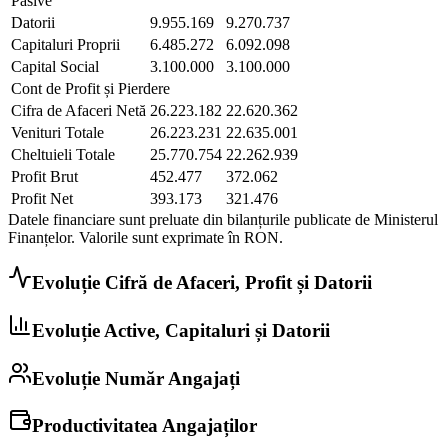
Pasive
Datorii
9.955.169
9.270.737
Capitaluri Proprii
6.485.272
6.092.098
Capital Social
3.100.000
3.100.000
Cont de Profit și Pierdere
Cifra de Afaceri Netă
26.223.182
22.620.362
Venituri Totale
26.223.231
22.635.001
Cheltuieli Totale
25.770.754
22.262.939
Profit Brut
452.477
372.062
Profit Net
393.173
321.476
Datele financiare sunt preluate din bilanțurile publicate de Ministerul
Finanțelor. Valorile sunt exprimate în
RON
.
Evoluție Cifră de Afaceri, Profit și Datorii
Evoluție Active, Capitaluri și Datorii
Evoluție Număr Angajați
Productivitatea Angajaților