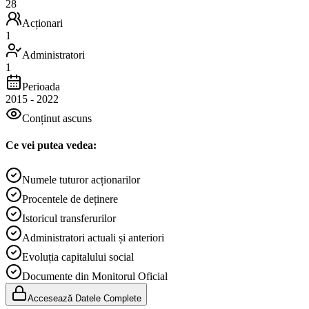
28
Acționari
1
Administratori
1
Perioada
2015
-
2022
Conținut ascuns
Ce vei putea vedea:
Numele tuturor acționarilor
Procentele de deținere
Istoricul transferurilor
Administratori actuali și anteriori
Evoluția capitalului social
Documente din Monitorul Oficial
Accesează Datele Complete