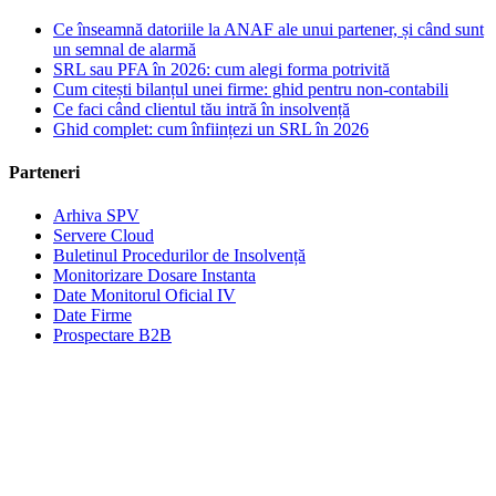
Ce înseamnă datoriile la ANAF ale unui partener, și când sunt
un semnal de alarmă
SRL sau PFA în 2026: cum alegi forma potrivită
Cum citești bilanțul unei firme: ghid pentru non-contabili
Ce faci când clientul tău intră în insolvență
Ghid complet: cum înființezi un SRL în 2026
Parteneri
Arhiva SPV
Servere Cloud
Buletinul Procedurilor de Insolvență
Monitorizare Dosare Instanta
Date Monitorul Oficial IV
Date Firme
Prospectare B2B