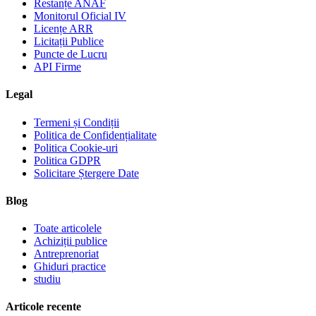
Restanțe ANAF
Monitorul Oficial IV
Licențe ARR
Licitații Publice
Puncte de Lucru
API Firme
Legal
Termeni și Condiții
Politica de Confidențialitate
Politica Cookie-uri
Politica GDPR
Solicitare Ștergere Date
Blog
Toate articolele
Achiziții publice
Antreprenoriat
Ghiduri practice
studiu
Articole recente