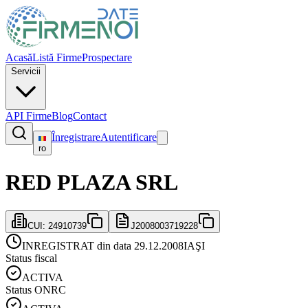
Acasă
Listă Firme
Prospectare
Servicii
API Firme
Blog
Contact
Înregistrare
Autentificare
ro
RED PLAZA SRL
CUI:
24910739
J2008003719228
INREGISTRAT din data 29.12.2008
IAŞI
Status fiscal
ACTIVA
Status ONRC