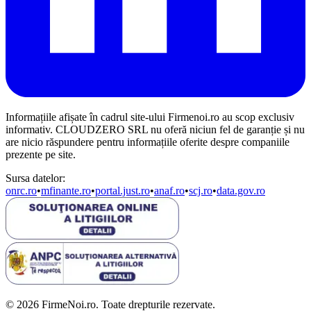
Informațiile afișate în cadrul site-ului Firmenoi.ro au scop exclusiv
informativ. CLOUDZERO SRL nu oferă niciun fel de garanție și nu
are nicio răspundere pentru informațiile oferite despre companiile
prezente pe site.
Sursa datelor:
onrc.ro
•
mfinante.ro
•
portal.just.ro
•
anaf.ro
•
scj.ro
•
data.gov.ro
© 2026 FirmeNoi.ro. Toate drepturile rezervate.