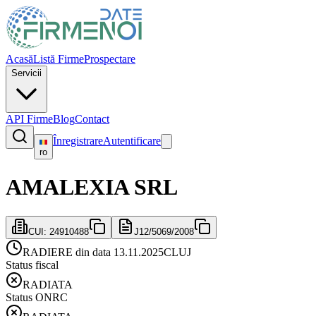
Acasă
Listă Firme
Prospectare
Servicii
API Firme
Blog
Contact
Înregistrare
Autentificare
ro
AMALEXIA SRL
CUI:
24910488
J12/5069/2008
RADIERE din data 13.11.2025
CLUJ
Status fiscal
RADIATA
Status ONRC