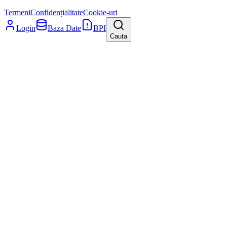
Termeni
Confidențialitate
Cookie-uri
Login
Baza Date
BPI
Cauta