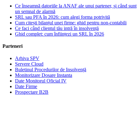
Ce înseamnă datoriile la ANAF ale unui partener, și când sunt
un semnal de alarmă
SRL sau PFA în 2026: cum alegi forma potrivită
Cum citești bilanțul unei firme: ghid pentru non-contabili
Ce faci când clientul tău intră în insolvență
Ghid complet: cum înființezi un SRL în 2026
Parteneri
Arhiva SPV
Servere Cloud
Buletinul Procedurilor de Insolvență
Monitorizare Dosare Instanta
Date Monitorul Oficial IV
Date Firme
Prospectare B2B