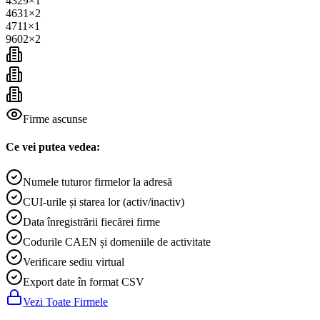
4329
×
1
4631
×
2
4711
×
1
9602
×
2
Firme ascunse
Ce vei putea vedea:
Numele tuturor firmelor la adresă
CUI-urile și starea lor (activ/inactiv)
Data înregistrării fiecărei firme
Codurile CAEN și domeniile de activitate
Verificare sediu virtual
Export date în format CSV
Vezi Toate Firmele