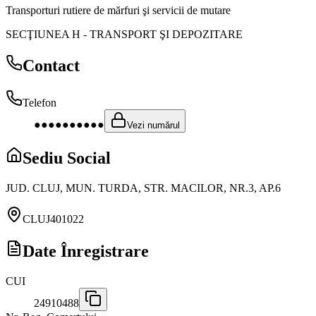
Transporturi rutiere de mărfuri şi servicii de mutare
SECŢIUNEA H
-
TRANSPORT ŞI DEPOZITARE
Contact
Telefon
●●●●●●●●●●
Vezi numărul
Sediu Social
JUD. CLUJ, MUN. TURDA, STR. MACILOR, NR.3, AP.6
CLUJ
401022
Date Înregistrare
CUI
24910488