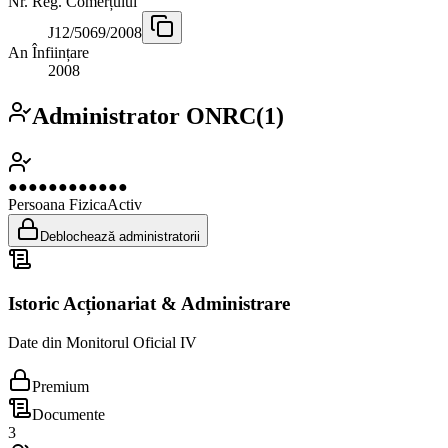
Nr. Reg. Comerțului
J12/5069/2008
An Înființare
2008
Administrator ONRC
(
1
)
●●●●●●●●●●●●
Persoana Fizica
Activ
Deblochează administratorii
Istoric Acționariat & Administrare
Date din Monitorul Oficial IV
Premium
Documente
3