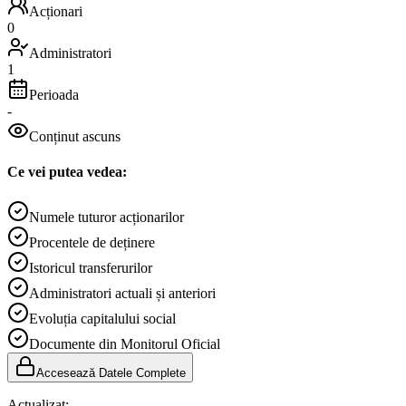
Acționari
0
Administratori
1
Perioada
-
Conținut ascuns
Ce vei putea vedea:
Numele tuturor acționarilor
Procentele de deținere
Istoricul transferurilor
Administratori actuali și anteriori
Evoluția capitalului social
Documente din Monitorul Oficial
Accesează Datele Complete
Actualizat:
-