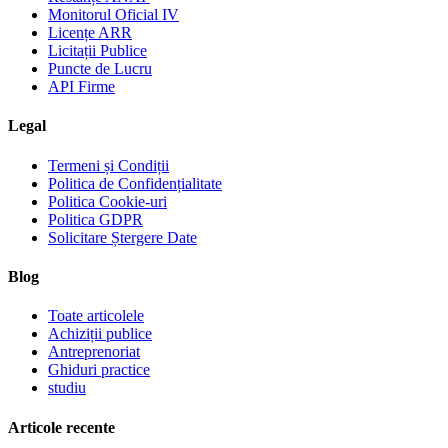
Monitorul Oficial IV
Licențe ARR
Licitații Publice
Puncte de Lucru
API Firme
Legal
Termeni și Condiții
Politica de Confidențialitate
Politica Cookie-uri
Politica GDPR
Solicitare Ștergere Date
Blog
Toate articolele
Achiziții publice
Antreprenoriat
Ghiduri practice
studiu
Articole recente