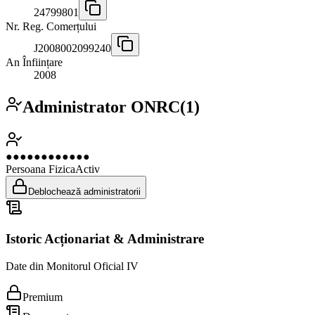
24799801
Nr. Reg. Comerțului
J2008002099240
An Înființare
2008
Administrator ONRC
(
1
)
●●●●●●●●●●●●
Persoana Fizica
Activ
Deblochează administratorii
Istoric Acționariat & Administrare
Date din Monitorul Oficial IV
Premium