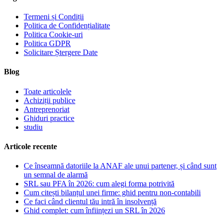
Termeni și Condiții
Politica de Confidențialitate
Politica Cookie-uri
Politica GDPR
Solicitare Ștergere Date
Blog
Toate articolele
Achiziții publice
Antreprenoriat
Ghiduri practice
studiu
Articole recente
Ce înseamnă datoriile la ANAF ale unui partener, și când sunt
un semnal de alarmă
SRL sau PFA în 2026: cum alegi forma potrivită
Cum citești bilanțul unei firme: ghid pentru non-contabili
Ce faci când clientul tău intră în insolvență
Ghid complet: cum înființezi un SRL în 2026