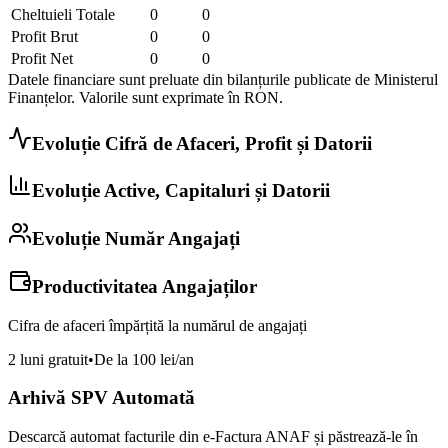
Cheltuieli Totale
0
0
Profit Brut
0
0
Profit Net
0
0
Datele financiare sunt preluate din bilanțurile publicate de Ministerul
Finanțelor. Valorile sunt exprimate în
RON
.
Evoluție Cifră de Afaceri, Profit și Datorii
Evoluție Active, Capitaluri și Datorii
Evoluție Număr Angajați
Productivitatea Angajaților
Cifra de afaceri împărțită la numărul de angajați
2 luni gratuit
•
De la 100 lei/an
Arhivă SPV Automată
Descarcă automat facturile din e-Factura ANAF și păstrează-le în