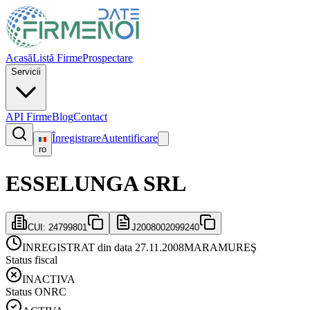
Acasă
Listă Firme
Prospectare
Servicii
API Firme
Blog
Contact
Înregistrare
Autentificare
ro
ESSELUNGA SRL
CUI:
24799801
J2008002099240
INREGISTRAT din data 27.11.2008
MARAMUREŞ
Status fiscal
INACTIVA
Status ONRC