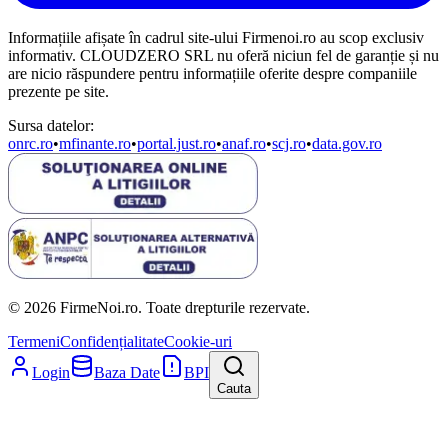
Informațiile afișate în cadrul site-ului Firmenoi.ro au scop exclusiv
informativ. CLOUDZERO SRL nu oferă niciun fel de garanție și nu
are nicio răspundere pentru informațiile oferite despre companiile
prezente pe site.
Sursa datelor:
onrc.ro
•
mfinante.ro
•
portal.just.ro
•
anaf.ro
•
scj.ro
•
data.gov.ro
© 2026 FirmeNoi.ro. Toate drepturile rezervate.
Termeni
Confidențialitate
Cookie-uri
Login
Baza Date
BPI
Cauta