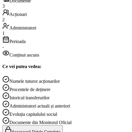
Documente
3
Acționari
2
Administratori
1
Perioada
-
Conținut ascuns
Ce vei putea vedea:
Numele tuturor acționarilor
Procentele de deținere
Istoricul transferurilor
Administratori actuali și anteriori
Evoluția capitalului social
Documente din Monitorul Oficial
Accesează Datele Complete