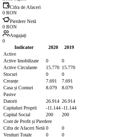
Cifra de Afaceri
0 RON
Pierdere Netă
0 RON
Angajați
0
Indicator
2020
2019
Active
Active Imobilizate
0
0
Active Circulante
15.770
15.770
Stocuri
0
0
Creanțe
7.691
7.691
Casa și Conturi
8.079
8.079
Pasive
Datorii
26.914
26.914
Capitaluri Proprii
-11.144
-11.144
Capital Social
200
200
Cont de Profit și Pierdere
Cifra de Afaceri Netă
0
0
Venituri Totale
0
0