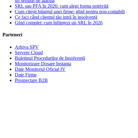
un semnal de alarmă
SRL sau PFA în 2026: cum alegi forma potrivită
Cum citești bilanțul unei firme: ghid pentru non-contabili
Ce faci când clientul tău intră în insolvență
Ghid complet: cum înființezi un SRL în 2026
Parteneri
Arhiva SPV
Servere Cloud
Buletinul Procedurilor de Insolvență
Monitorizare Dosare Instanta
Date Monitorul Oficial IV
Date Firme
Prospectare B2B