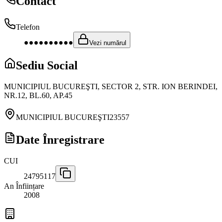
Contact
Telefon
●●●●●●●●●●
Vezi numărul
Sediu Social
MUNICIPIUL BUCUREŞTI, SECTOR 2, STR. ION BERINDEI,
NR.12, BL.60, AP.45
MUNICIPIUL BUCUREŞTI
23557
Date Înregistrare
CUI
24795117
An Înființare
2008