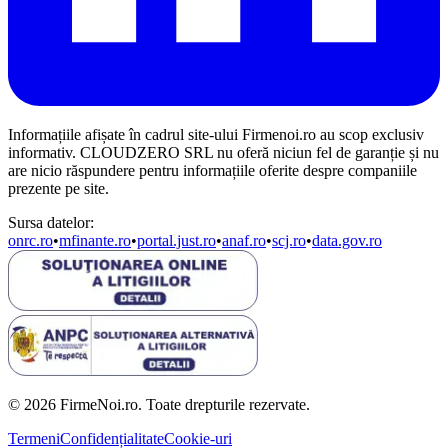
Informațiile afișate în cadrul site-ului Firmenoi.ro au scop exclusiv
informativ. CLOUDZERO SRL nu oferă niciun fel de garanție și nu
are nicio răspundere pentru informațiile oferite despre companiile
prezente pe site.
Sursa datelor:
onrc.ro
•
mfinante.ro
•
portal.just.ro
•
anaf.ro
•
scj.ro
•
data.gov.ro
© 2026 FirmeNoi.ro. Toate drepturile rezervate.
Termeni
Confidențialitate
Cookie-uri