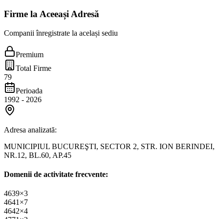
Firme la Aceeași Adresă
Companii înregistrate la același sediu
Premium
Total Firme
79
Perioada
1992
-
2026
Adresa analizată:
MUNICIPIUL BUCUREŞTI, SECTOR 2, STR. ION BERINDEI,
NR.12, BL.60, AP.45
Domenii de activitate frecvente:
4639
×
3
4641
×
7
4642
×
4