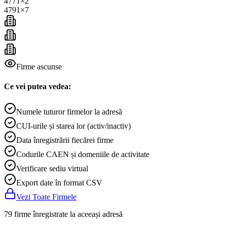
4771
×
2
4791
×
7
Firme ascunse
Ce vei putea vedea:
Numele tuturor firmelor la adresă
CUI-urile și starea lor (activ/inactiv)
Data înregistrării fiecărei firme
Codurile CAEN și domeniile de activitate
Verificare sediu virtual
Export date în format CSV
Vezi Toate Firmele
79 firme înregistrate la aceeași adresă