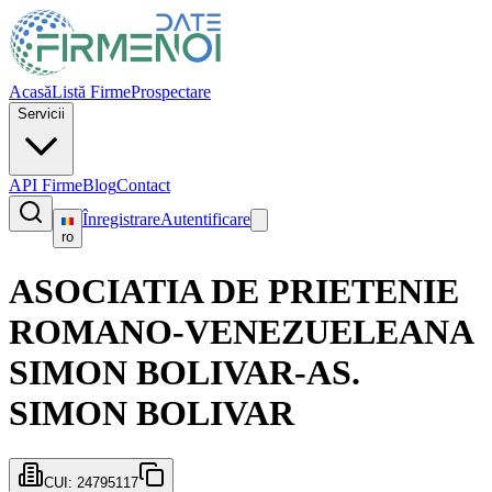
Acasă
Listă Firme
Prospectare
Servicii
API Firme
Blog
Contact
Înregistrare
Autentificare
ro
ASOCIATIA DE PRIETENIE
ROMANO-VENEZUELEANA
SIMON BOLIVAR-AS.
SIMON BOLIVAR
CUI:
24795117