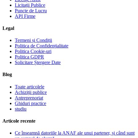
Licitații Publice
Puncte de Lucru
API Firme
Legal
Termeni și Condiții
Politica de Confidențialitate
Politica Cookie-uri
Politica GDPR
Solicitare Ștergere Date
Blog
Toate articolele
Achiziții publice
Antreprenoriat
Ghiduri practice
studiu
Articole recente
Ce înseamnă datoriile la ANAF ale unui partener, și când sunt