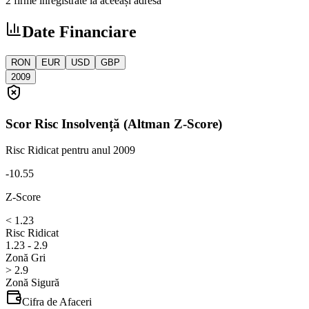
2 firme înregistrate la aceeași adresă
Date Financiare
RON
EUR
USD
GBP
2009
Scor Risc Insolvență (Altman Z-Score)
Risc Ridicat
pentru anul 2009
-10.55
Z-Score
< 1.23
Risc Ridicat
1.23 - 2.9
Zonă Gri
> 2.9
Zonă Sigură
Cifra de Afaceri