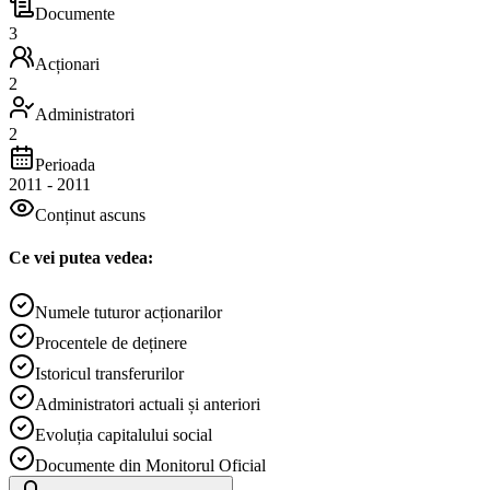
Documente
3
Acționari
2
Administratori
2
Perioada
2011
-
2011
Conținut ascuns
Ce vei putea vedea:
Numele tuturor acționarilor
Procentele de deținere
Istoricul transferurilor
Administratori actuali și anteriori
Evoluția capitalului social
Documente din Monitorul Oficial