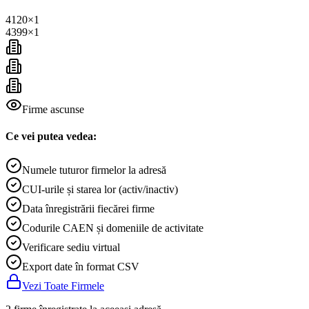
4120
×
1
4399
×
1
Firme ascunse
Ce vei putea vedea:
Numele tuturor firmelor la adresă
CUI-urile și starea lor (activ/inactiv)
Data înregistrării fiecărei firme
Codurile CAEN și domeniile de activitate
Verificare sediu virtual
Export date în format CSV
Vezi Toate Firmele