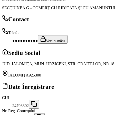
SECŢIUNEA G
-
COMERŢ CU RIDICATA ŞI CU AMĂNUNTU
Contact
Telefon
●●●●●●●●●●
Vezi numărul
Sediu Social
JUD. IALOMIŢA, MUN. URZICENI, STR. CRAITELOR, NR.18
IALOMIŢA
925300
Date Înregistrare
CUI
24793302
Nr. Reg. Comerțului