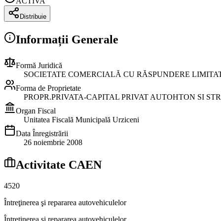
ACTIVA
Distribuie
Informații Generale
Formă Juridică
SOCIETATE COMERCIALĂ CU RĂSPUNDERE LIMITA
Forma de Proprietate
PROPR.PRIVATA-CAPITAL PRIVAT AUTOHTON SI ST
Organ Fiscal
Unitatea Fiscală Municipală Urziceni
Data Înregistrării
26 noiembrie 2008
Activitate CAEN
4520
Întreţinerea şi repararea autovehiculelor
Întreţinerea şi repararea autovehiculelor