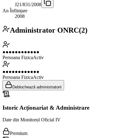
J21/831/2008
An Înființare
2008
Administrator ONRC
(
2
)
●●●●●●●●●●●●
Persoana Fizica
Activ
●●●●●●●●●●●●
Persoana Fizica
Activ
Deblochează administratorii
Istoric Acționariat & Administrare
Date din Monitorul Oficial IV
Premium