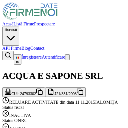
Acasă
Listă Firme
Prospectare
Servicii
API Firme
Blog
Contact
Înregistrare
Autentificare
ro
ACQUA E SAPONE SRL
CUI:
24793302
J21/831/2008
RELUARE ACTIVITATE din data 11.11.2015
IALOMIŢA
Status fiscal
INACTIVA
Status ONRC