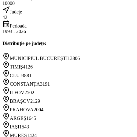
10000
Județe
42
Perioada
1993
-
2026
Distribuție pe județe:
MUNICIPIUL BUCUREŞTI
13806
TIMIŞ
4126
CLUJ
3881
CONSTANŢA
3191
ILFOV
2502
BRAŞOV
2129
PRAHOVA
2004
ARGEŞ
1645
IAŞI
1543
MUREŞ
1424