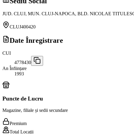
Sediu Social
JUD. CLUJ, MUN. CLUJ-NAPOCA, BLD. NICOLAE TITULESCU, 
CLUJ
400420
Date Înregistrare
CUI
4778430
An Înființare
1993
Puncte de Lucru
Magazine, filiale și sedii secundare
Premium
Total Locații