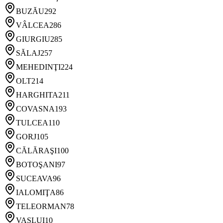
BUZĂU
292
VÂLCEA
286
GIURGIU
285
SĂLAJ
257
MEHEDINŢI
224
OLT
214
HARGHITA
211
COVASNA
193
TULCEA
110
GORJ
105
CĂLĂRAŞI
100
BOTOŞANI
97
SUCEAVA
96
IALOMIŢA
86
TELEORMAN
78
VASLUI
10