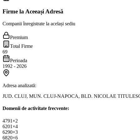
Firme la Aceeași Adresă
Companii înregistrate la același sediu
Premium
Total Firme
69
Perioada
1992
-
2026
Adresa analizată:
JUD. CLUJ, MUN. CLUJ-NAPOCA, BLD. NICOLAE TITULESCU, 
Domenii de activitate frecvente:
4791
×
2
6201
×
4
6290
×
3
6820
×
6