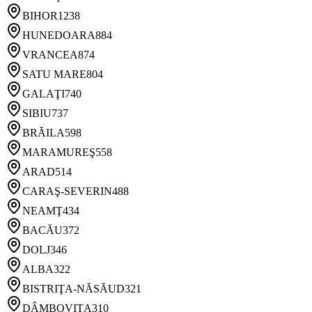
BIHOR
1238
HUNEDOARA
884
VRANCEA
874
SATU MARE
804
GALAŢI
740
SIBIU
737
BRĂILA
598
MARAMUREŞ
558
ARAD
514
CARAŞ-SEVERIN
488
NEAMŢ
434
BACĂU
372
DOLJ
346
ALBA
322
BISTRIŢA-NĂSĂUD
321
DÂMBOVIŢA
310