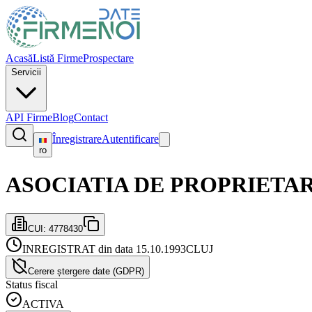
Acasă
Listă Firme
Prospectare
Servicii
API Firme
Blog
Contact
Înregistrare
Autentificare
ro
ASOCIATIA DE PROPRIETAR
CUI:
4778430
INREGISTRAT din data 15.10.1993
CLUJ
Cerere ștergere date (GDPR)
Status fiscal
ACTIVA