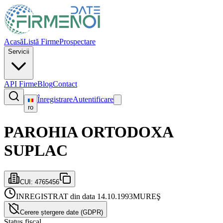
Acasă
Listă Firme
Prospectare
Servicii
API Firme
Blog
Contact
Înregistrare
Autentificare
ro
PAROHIA ORTODOXA
SUPLAC
CUI:
4765456
INREGISTRAT din data 14.10.1993
MUREŞ
Cerere ștergere date (GDPR)
Status fiscal