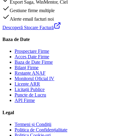
Export Saga, WinMentor, Ciel
Gestiune firme multiple
Alerte email facturi noi
Descoperă Stocare Factură
Baza de Date
Prospectare Firme
Acces Date Firme
Baza de Date Firme
Bilanț Firme
Restanțe ANAF
Monitorul Oficial IV
Licențe ARR
Licitații Publice
Puncte de Lucru
API Firme
Legal
Termeni și Condiții
Politica de Confidențialitate
Politica Cookie-uri