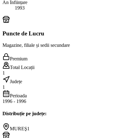
An Înființare
1993
Puncte de Lucru
Magazine, filiale și sedii secundare
Premium
Total Locații
1
Județe
1
Perioada
1996
-
1996
Distribuție pe județe:
MUREŞ
1