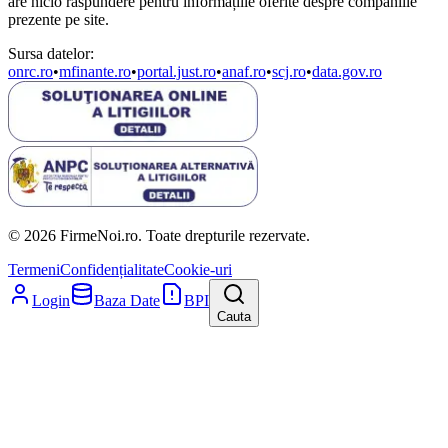
are nicio răspundere pentru informațiile oferite despre companiile
prezente pe site.
Sursa datelor:
onrc.ro
•
mfinante.ro
•
portal.just.ro
•
anaf.ro
•
scj.ro
•
data.gov.ro
© 2026 FirmeNoi.ro. Toate drepturile rezervate.
Termeni
Confidențialitate
Cookie-uri
Login
Baza Date
BPI
Cauta