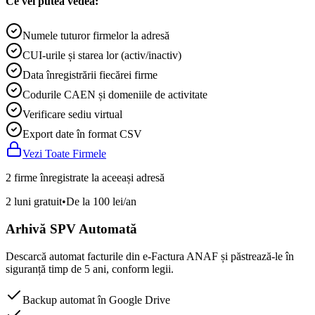
Ce vei putea vedea:
Numele tuturor firmelor la adresă
CUI-urile și starea lor (activ/inactiv)
Data înregistrării fiecărei firme
Codurile CAEN și domeniile de activitate
Verificare sediu virtual
Export date în format CSV
Vezi Toate Firmele
2 firme înregistrate la aceeași adresă
2 luni gratuit
•
De la 100 lei/an
Arhivă SPV Automată
Descarcă automat facturile din e-Factura ANAF și păstrează-le în
siguranță timp de 5 ani, conform legii.
Backup automat în Google Drive