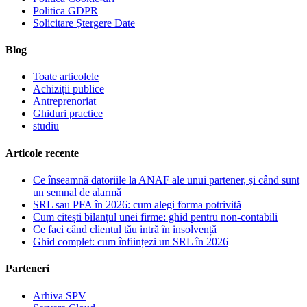
Politica GDPR
Solicitare Ștergere Date
Blog
Toate articolele
Achiziții publice
Antreprenoriat
Ghiduri practice
studiu
Articole recente
Ce înseamnă datoriile la ANAF ale unui partener, și când sunt
un semnal de alarmă
SRL sau PFA în 2026: cum alegi forma potrivită
Cum citești bilanțul unei firme: ghid pentru non-contabili
Ce faci când clientul tău intră în insolvență
Ghid complet: cum înființezi un SRL în 2026
Parteneri
Arhiva SPV