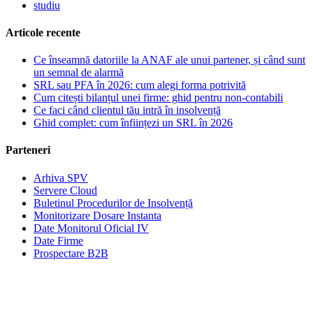
studiu
Articole recente
Ce înseamnă datoriile la ANAF ale unui partener, și când sunt
un semnal de alarmă
SRL sau PFA în 2026: cum alegi forma potrivită
Cum citești bilanțul unei firme: ghid pentru non-contabili
Ce faci când clientul tău intră în insolvență
Ghid complet: cum înființezi un SRL în 2026
Parteneri
Arhiva SPV
Servere Cloud
Buletinul Procedurilor de Insolvență
Monitorizare Dosare Instanta
Date Monitorul Oficial IV
Date Firme
Prospectare B2B