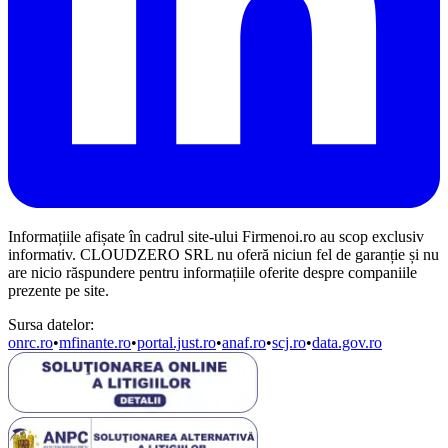
Informațiile afișate în cadrul site-ului Firmenoi.ro au scop exclusiv
informativ. CLOUDZERO SRL nu oferă niciun fel de garanție și nu
are nicio răspundere pentru informațiile oferite despre companiile
prezente pe site.
Sursa datelor:
onrc.ro
•
mfinante.ro
•
portal.just.ro
•
anaf.ro
•
scj.ro
•
data.gov.ro