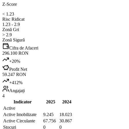
Z-Score
< 1.23
Risc Ridicat
1.23 - 2.9
Zonă Gri
> 2.9
Zonă Sigură
Cifra de Afaceri
296.100 RON
+
20
%
Profit Net
59.247 RON
+
412
%
Angajați
4
Indicator
2025
2024
Active
Active Imobilizate
9.245
18.023
Active Circulante
67.756
30.867
Stocuri
0
0