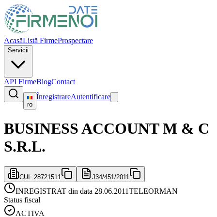
Acasă
Listă Firme
Prospectare
Servicii
API Firme
Blog
Contact
Înregistrare
Autentificare
ro
BUSINESS ACCOUNT M & C
S.R.L.
CUI:
28721511
J34/451/2011
INREGISTRAT din data 28.06.2011
TELEORMAN
Status fiscal
ACTIVA