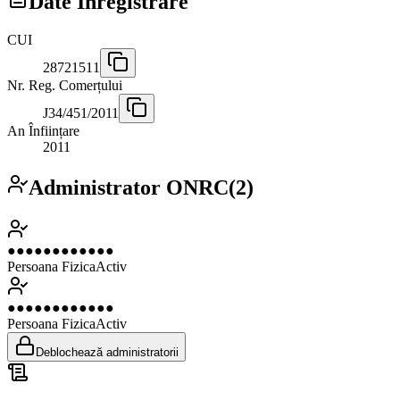
Date Înregistrare
CUI
28721511
Nr. Reg. Comerțului
J34/451/2011
An Înființare
2011
Administrator ONRC
(
2
)
●●●●●●●●●●●●
Persoana Fizica
Activ
●●●●●●●●●●●●
Persoana Fizica
Activ
Deblochează administratorii