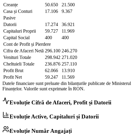
Creanțe
50.650
21.500
Casa și Conturi
17.106
9.367
Pasive
Datorii
17.274
36.921
Capitaluri Proprii
59.727
11.969
Capital Social
400
400
Cont de Profit și Pierdere
Cifra de Afaceri Netă
296.100
246.270
Venituri Totale
298.942
271.020
Cheltuieli Totale
236.876
257.110
Profit Brut
62.066
13.910
Profit Net
59.247
11.569
Datele financiare sunt preluate din bilanțurile publicate de Ministerul
Finanțelor. Valorile sunt exprimate în
RON
.
Evoluție Cifră de Afaceri, Profit și Datorii
Evoluție Active, Capitaluri și Datorii
Evoluție Număr Angajați