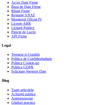
Acces Date Firme
Baza de Date Firme
Bilanț Firme
Restanțe ANAF
Monitorul Oficial IV
Licențe ARR
Licitații Publice
Puncte de Lucru
API Firme
Legal
Termeni și Condiții
Politica de Confidențialitate
Politica Cookie-uri
Politica GDPR
Solicitare Ștergere Date
Blog
Toate articolele
Achiziții publice
Antreprenoriat
Ghiduri practice