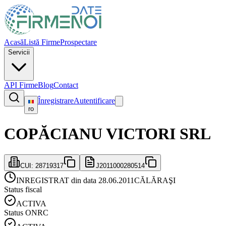
Acasă
Listă Firme
Prospectare
Servicii
API Firme
Blog
Contact
Înregistrare
Autentificare
ro
COPĂCIANU VICTORI SRL
CUI:
28719317
J2011000280514
INREGISTRAT din data 28.06.2011
CĂLĂRAŞI
Status fiscal
ACTIVA
Status ONRC