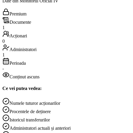
Date din Monitorul Oficial IV
Premium
Documente
1
Acționari
0
Administratori
1
Perioada
-
Conținut ascuns
Ce vei putea vedea:
Numele tuturor acționarilor
Procentele de deținere
Istoricul transferurilor
Administratori actuali și anteriori