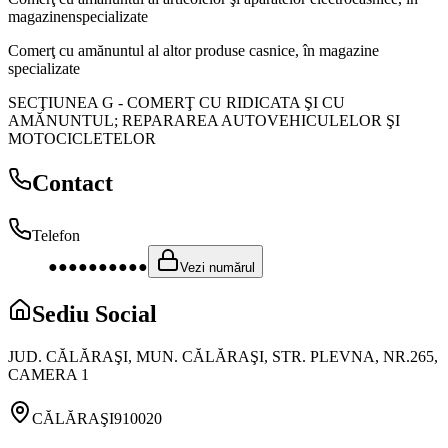
magazinenspecializate
Comerţ cu amănuntul al altor produse casnice, în magazine
specializate
SECŢIUNEA G
-
COMERŢ CU RIDICATA ŞI CU
AMĂNUNTUL; REPARAREA AUTOVEHICULELOR ŞI
MOTOCICLETELOR
Contact
Telefon
●●●●●●●●●●
Vezi numărul
Sediu Social
JUD. CĂLĂRAŞI, MUN. CĂLĂRAŞI, STR. PLEVNA, NR.265,
CAMERA 1
CĂLĂRAŞI
910020