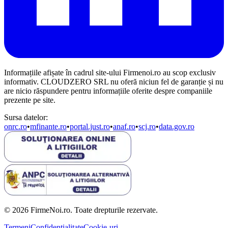
Informațiile afișate în cadrul site-ului Firmenoi.ro au scop exclusiv
informativ. CLOUDZERO SRL nu oferă niciun fel de garanție și nu
are nicio răspundere pentru informațiile oferite despre companiile
prezente pe site.
Sursa datelor:
onrc.ro
•
mfinante.ro
•
portal.just.ro
•
anaf.ro
•
scj.ro
•
data.gov.ro
© 2026 FirmeNoi.ro. Toate drepturile rezervate.
Termeni
Confidențialitate
Cookie-uri