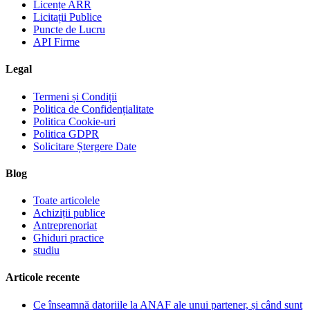
Licențe ARR
Licitații Publice
Puncte de Lucru
API Firme
Legal
Termeni și Condiții
Politica de Confidențialitate
Politica Cookie-uri
Politica GDPR
Solicitare Ștergere Date
Blog
Toate articolele
Achiziții publice
Antreprenoriat
Ghiduri practice
studiu
Articole recente
Ce înseamnă datoriile la ANAF ale unui partener, și când sunt