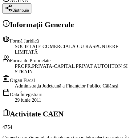
ACTIVA
Distribuie
Informații Generale
Formă Juridică
SOCIETATE COMERCIALĂ CU RĂSPUNDERE
LIMITATĂ
Forma de Proprietate
PROPR.PRIVATA-CAPITAL PRIVAT AUTOHTON SI
STRAIN
Organ Fiscal
Administraţia Judeţeană a Finanţelor Publice Călăraşi
Data Înregistrării
29 iunie 2011
Activitate CAEN
4754
Comerţ cu amănuntul al articolelor şi aparatelor electrocasnice, în