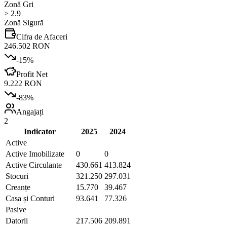
Zonă Gri
> 2.9
Zonă Sigură
Cifra de Afaceri
246.502 RON
-15
%
Profit Net
9.222 RON
-83
%
Angajați
2
Indicator
2025
2024
Active
Active Imobilizate
0
0
Active Circulante
430.661
413.824
Stocuri
321.250
297.031
Creanțe
15.770
39.467
Casa și Conturi
93.641
77.326
Pasive
Datorii
217.506
209.891