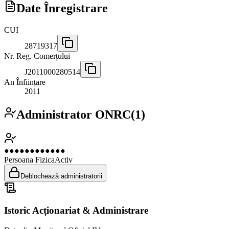
Date Înregistrare
CUI
28719317
Nr. Reg. Comerțului
J2011000280514
An Înființare
2011
Administrator ONRC
(
1
)
●●●●●●●●●●●●
Persoana Fizica
Activ
Deblochează administratorii
Istoric Acționariat & Administrare