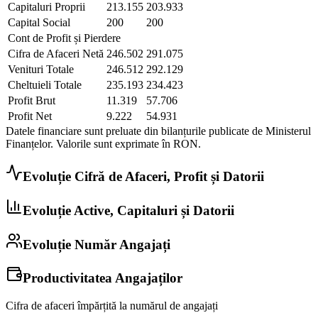
Capitaluri Proprii
213.155
203.933
Capital Social
200
200
Cont de Profit și Pierdere
Cifra de Afaceri Netă
246.502
291.075
Venituri Totale
246.512
292.129
Cheltuieli Totale
235.193
234.423
Profit Brut
11.319
57.706
Profit Net
9.222
54.931
Datele financiare sunt preluate din bilanțurile publicate de Ministerul
Finanțelor. Valorile sunt exprimate în
RON
.
Evoluție Cifră de Afaceri, Profit și Datorii
Evoluție Active, Capitaluri și Datorii
Evoluție Număr Angajați
Productivitatea Angajaților
Cifra de afaceri împărțită la numărul de angajați