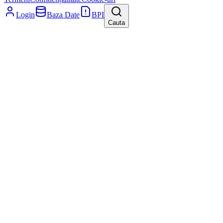
Login
Baza Date
BPI
Cauta