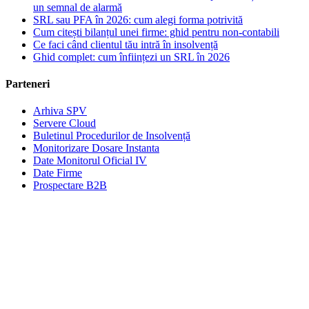
un semnal de alarmă
SRL sau PFA în 2026: cum alegi forma potrivită
Cum citești bilanțul unei firme: ghid pentru non-contabili
Ce faci când clientul tău intră în insolvență
Ghid complet: cum înființezi un SRL în 2026
Parteneri
Arhiva SPV
Servere Cloud
Buletinul Procedurilor de Insolvență
Monitorizare Dosare Instanta
Date Monitorul Oficial IV
Date Firme
Prospectare B2B