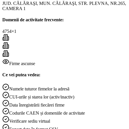
JUD. CĂLĂRAŞI, MUN. CĂLĂRAŞI, STR. PLEVNA, NR.265,
CAMERA 1
Domenii de activitate frecvente:
4754
×
1
Firme ascunse
Ce vei putea vedea:
Numele tuturor firmelor la adresă
CUI-urile și starea lor (activ/inactiv)
Data înregistrării fiecărei firme
Codurile CAEN și domeniile de activitate
Verificare sediu virtual