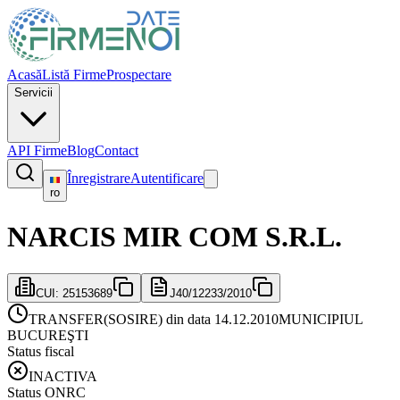
Acasă
Listă Firme
Prospectare
Servicii
API Firme
Blog
Contact
Înregistrare
Autentificare
ro
NARCIS MIR COM S.R.L.
CUI:
25153689
J40/12233/2010
TRANSFER(SOSIRE) din data 14.12.2010
MUNICIPIUL
BUCUREŞTI
Status fiscal
INACTIVA
Status ONRC