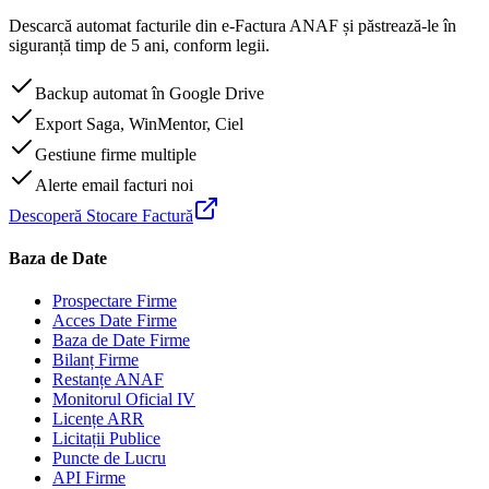
Descarcă automat facturile din e-Factura ANAF și păstrează-le în
siguranță timp de 5 ani, conform legii.
Backup automat în Google Drive
Export Saga, WinMentor, Ciel
Gestiune firme multiple
Alerte email facturi noi
Descoperă Stocare Factură
Baza de Date
Prospectare Firme
Acces Date Firme
Baza de Date Firme
Bilanț Firme
Restanțe ANAF
Monitorul Oficial IV
Licențe ARR
Licitații Publice
Puncte de Lucru
API Firme