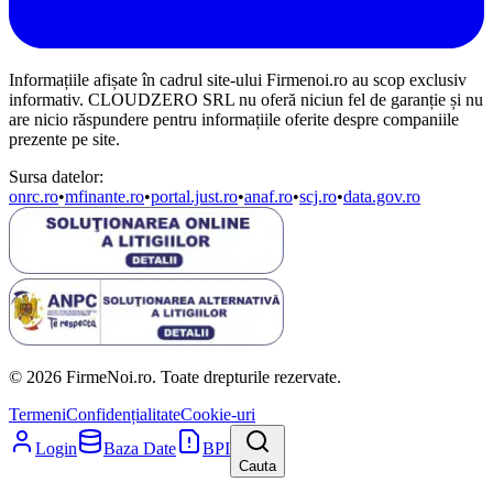
Informațiile afișate în cadrul site-ului Firmenoi.ro au scop exclusiv
informativ. CLOUDZERO SRL nu oferă niciun fel de garanție și nu
are nicio răspundere pentru informațiile oferite despre companiile
prezente pe site.
Sursa datelor:
onrc.ro
•
mfinante.ro
•
portal.just.ro
•
anaf.ro
•
scj.ro
•
data.gov.ro
© 2026 FirmeNoi.ro. Toate drepturile rezervate.
Termeni
Confidențialitate
Cookie-uri
Login
Baza Date
BPI
Cauta