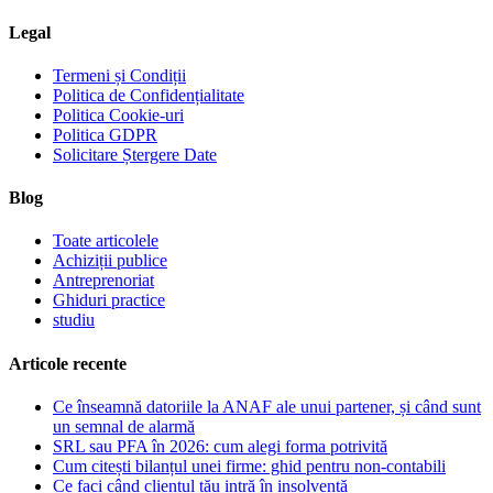
Legal
Termeni și Condiții
Politica de Confidențialitate
Politica Cookie-uri
Politica GDPR
Solicitare Ștergere Date
Blog
Toate articolele
Achiziții publice
Antreprenoriat
Ghiduri practice
studiu
Articole recente
Ce înseamnă datoriile la ANAF ale unui partener, și când sunt
un semnal de alarmă
SRL sau PFA în 2026: cum alegi forma potrivită
Cum citești bilanțul unei firme: ghid pentru non-contabili
Ce faci când clientul tău intră în insolvență