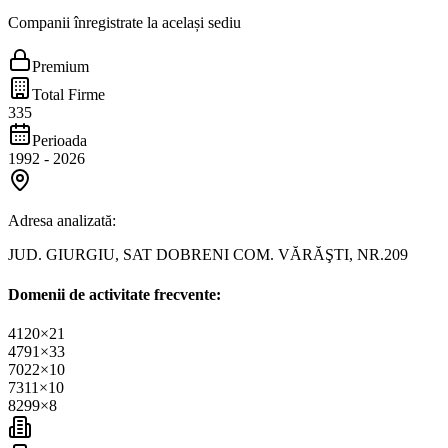
Companii înregistrate la același sediu
Premium
Total Firme
335
Perioada
1992
-
2026
Adresa analizată:
JUD. GIURGIU, SAT DOBRENI COM. VĂRĂŞTI, NR.209
Domenii de activitate frecvente:
4120
×
21
4791
×
33
7022
×
10
7311
×
10
8299
×
8