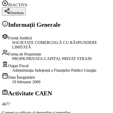
INACTIVA
Distribuie
Informații Generale
Formă Juridică
SOCIETATE COMERCIALĂ CU RĂSPUNDERE
LIMITATĂ
Forma de Proprietate
PROPR.PRIVATA-CAPITAL PRIVAT STRAIN
Organ Fiscal
Administraţia Judeţeană a Finanţelor Publice Giurgiu
Data Înregistrării
19 februarie 2009
Activitate CAEN
4677
Comerţ cu ridicata al deşeurilor şi resturilor