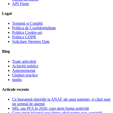
API Firme
Legal
Termeni și Condiții
Politica de Confidențialitate
Politica Cookie-uri
Politica GDPR
Solicitare Ștergere Date
Blog
Toate articolele
Achiziții publice
Antreprenoriat
Ghiduri practice
studiu
Articole recente
Ce înseamnă datoriile la ANAF ale unui partener, și când sunt
un semnal de alarmă
SRL sau PFA în 2026: cum alegi forma potrivită
Cum citești bilanțul unei firme: ghid pentru non-contabili