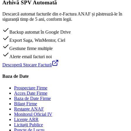
Arhivă SPV Automată
Descarcă automat facturile din e-Factura ANAF și păstrează-le în
siguranță timp de 5 ani, conform legii.
Backup automat în Google Drive
Export Saga, WinMentor, Ciel
Gestiune firme multiple
Alerte email facturi noi
Descoperă Stocare Factură
Baza de Date
Prospectare Firme
Acces Date Firme
Baza de Date Firme
Bilanț Firme
Restanțe ANAF
Monitorul Oficial IV
Licențe ARR
Licitații Publice
Puncte de Lucru