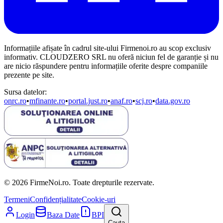
Informațiile afișate în cadrul site-ului Firmenoi.ro au scop exclusiv
informativ. CLOUDZERO SRL nu oferă niciun fel de garanție și nu
are nicio răspundere pentru informațiile oferite despre companiile
prezente pe site.
Sursa datelor:
onrc.ro
•
mfinante.ro
•
portal.just.ro
•
anaf.ro
•
scj.ro
•
data.gov.ro
© 2026 FirmeNoi.ro. Toate drepturile rezervate.
Termeni
Confidențialitate
Cookie-uri
Login
Baza Date
BPI
Cauta