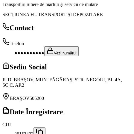
Transporturi rutiere de mărfuri şi servicii de mutare
SECŢIUNEA H
-
TRANSPORT ŞI DEPOZITARE
Contact
Telefon
●●●●●●●●●●
Vezi numărul
Sediu Social
JUD. BRAŞOV, MUN. FĂGĂRAŞ, STR. NEGOIU, BL.4A,
SC.C, AP.2
BRAŞOV
505200
Date Înregistrare
CUI
25153492