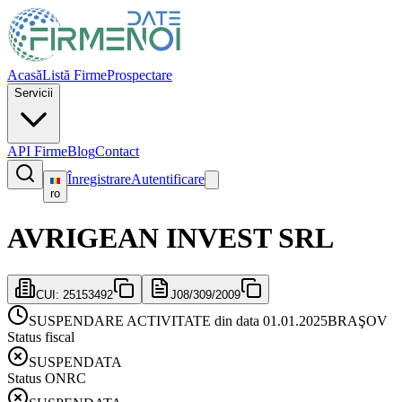
Acasă
Listă Firme
Prospectare
Servicii
API Firme
Blog
Contact
Înregistrare
Autentificare
ro
AVRIGEAN INVEST SRL
CUI:
25153492
J08/309/2009
SUSPENDARE ACTIVITATE din data 01.01.2025
BRAŞOV
Status fiscal
SUSPENDATA
Status ONRC