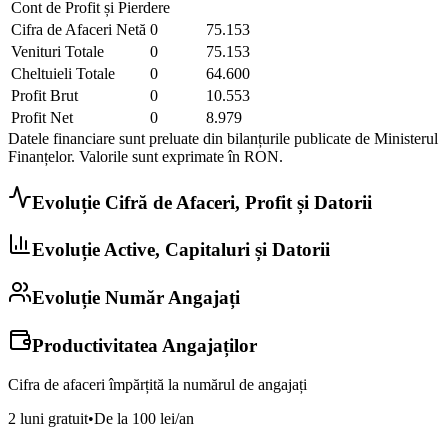
Cont de Profit și Pierdere
Cifra de Afaceri Netă
0
75.153
Venituri Totale
0
75.153
Cheltuieli Totale
0
64.600
Profit Brut
0
10.553
Profit Net
0
8.979
Datele financiare sunt preluate din bilanțurile publicate de Ministerul
Finanțelor. Valorile sunt exprimate în
RON
.
Evoluție Cifră de Afaceri, Profit și Datorii
Evoluție Active, Capitaluri și Datorii
Evoluție Număr Angajați
Productivitatea Angajaților
Cifra de afaceri împărțită la numărul de angajați
2 luni gratuit
•
De la 100 lei/an