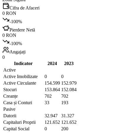
Cifra de Afaceri
0 RON
-100
%
Pierdere Netă
0 RON
-100
%
Angajați
0
Indicator
2024
2023
Active
Active Imobilizate
0
0
Active Circulante
154.599
152.979
Stocuri
153.864
152.084
Creanțe
702
702
Casa și Conturi
33
193
Pasive
Datorii
32.947
31.327
Capitaluri Proprii
121.652
121.652
Capital Social
0
200