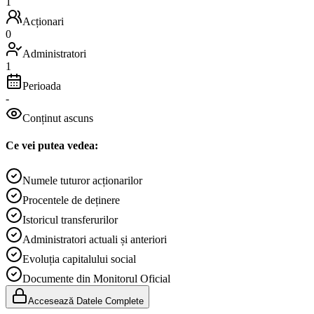
1
Acționari
0
Administratori
1
Perioada
-
Conținut ascuns
Ce vei putea vedea:
Numele tuturor acționarilor
Procentele de deținere
Istoricul transferurilor
Administratori actuali și anteriori
Evoluția capitalului social
Documente din Monitorul Oficial
Accesează Datele Complete