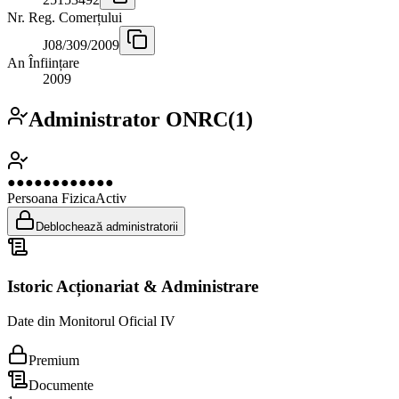
Nr. Reg. Comerțului
J08/309/2009
An Înființare
2009
Administrator ONRC
(
1
)
●●●●●●●●●●●●
Persoana Fizica
Activ
Deblochează administratorii
Istoric Acționariat & Administrare
Date din Monitorul Oficial IV
Premium
Documente