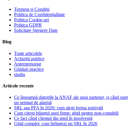
Termeni și Condiții
Politica de Confidențialitate
Politica Cookie-uri
Politica GDPR
Solicitare Ștergere Date
Blog
Toate articolele
Achiziții publice
Antreprenoriat
Ghiduri practice
studiu
Articole recente
Ce înseamnă datoriile la ANAF ale unui partener, și când sunt
un semnal de alarmă
SRL sau PFA în 2026: cum alegi forma potrivită
Cum citești bilanțul unei firme: ghid pentru non-contabili
Ce faci când clientul tău intră în insolvență
Ghid complet: cum înființezi un SRL în 2026