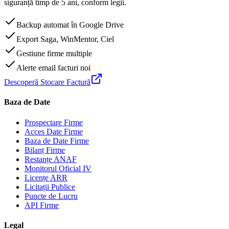
siguranță timp de 5 ani, conform legii.
Backup automat în Google Drive
Export Saga, WinMentor, Ciel
Gestiune firme multiple
Alerte email facturi noi
Descoperă Stocare Factură
Baza de Date
Prospectare Firme
Acces Date Firme
Baza de Date Firme
Bilanț Firme
Restanțe ANAF
Monitorul Oficial IV
Licențe ARR
Licitații Publice
Puncte de Lucru
API Firme
Legal