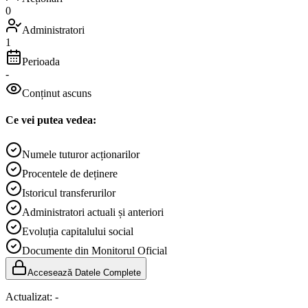
0
Administratori
1
Perioada
-
Conținut ascuns
Ce vei putea vedea:
Numele tuturor acționarilor
Procentele de deținere
Istoricul transferurilor
Administratori actuali și anteriori
Evoluția capitalului social
Documente din Monitorul Oficial
Accesează Datele Complete
Actualizat:
-