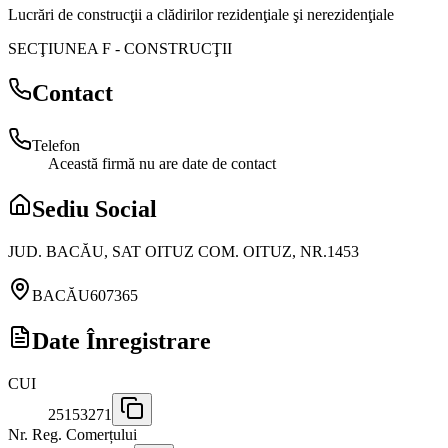
Lucrări de construcţii a clădirilor rezidenţiale şi nerezidenţiale
SECŢIUNEA F
-
CONSTRUCŢII
Contact
Telefon
Această firmă nu are date de contact
Sediu Social
JUD. BACĂU, SAT OITUZ COM. OITUZ, NR.1453
BACĂU
607365
Date Înregistrare
CUI
25153271
Nr. Reg. Comerțului