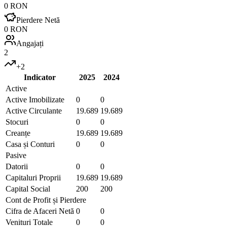
0 RON
Pierdere Netă
0 RON
Angajați
2
+
2
Indicator
2025
2024
Active
Active Imobilizate
0
0
Active Circulante
19.689
19.689
Stocuri
0
0
Creanțe
19.689
19.689
Casa și Conturi
0
0
Pasive
Datorii
0
0
Capitaluri Proprii
19.689
19.689
Capital Social
200
200
Cont de Profit și Pierdere
Cifra de Afaceri Netă
0
0
Venituri Totale
0
0