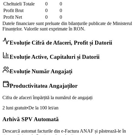
Cheltuieli Totale
0
0
Profit Brut
0
0
Profit Net
0
0
Datele financiare sunt preluate din bilanțurile publicate de Ministerul
Finanțelor. Valorile sunt exprimate în
RON
.
Evoluție Cifră de Afaceri, Profit și Datorii
Evoluție Active, Capitaluri și Datorii
Evoluție Număr Angajați
Productivitatea Angajaților
Cifra de afaceri împărțită la numărul de angajați
2 luni gratuit
•
De la 100 lei/an
Arhivă SPV Automată
Descarcă automat facturile din e-Factura ANAF și păstrează-le în