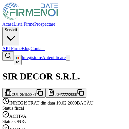
Acasă
Listă Firme
Prospectare
Servicii
API Firme
Blog
Contact
Înregistrare
Autentificare
ro
SIR DECOR S.R.L.
CUI:
25153271
J04/222/2009
INREGISTRAT din data 19.02.2009
BACĂU
Status fiscal
ACTIVA
Status ONRC