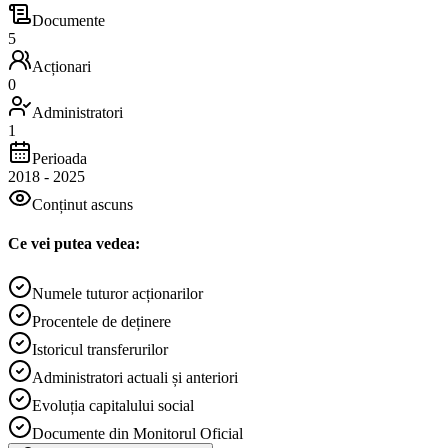
Documente
5
Acționari
0
Administratori
1
Perioada
2018
-
2025
Conținut ascuns
Ce vei putea vedea:
Numele tuturor acționarilor
Procentele de deținere
Istoricul transferurilor
Administratori actuali și anteriori
Evoluția capitalului social
Documente din Monitorul Oficial