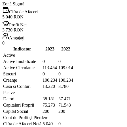
Zonă Sigură
Cifra de Afaceri
5.040 RON
Profit Net
3.730 RON
Angajați
0
Indicator
2023
2022
Active
Active Imobilizate
0
0
Active Circulante
113.454
109.014
Stocuri
0
0
Creanțe
100.234
100.234
Casa și Conturi
13.220
8.780
Pasive
Datorii
38.181
37.471
Capitaluri Proprii
75.273
71.543
Capital Social
200
200
Cont de Profit și Pierdere
Cifra de Afaceri Netă
5.040
0