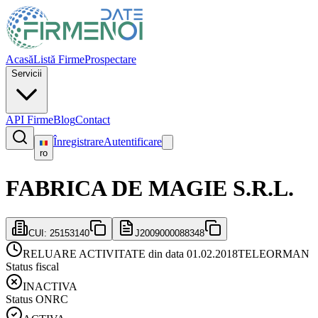
Acasă
Listă Firme
Prospectare
Servicii
API Firme
Blog
Contact
Înregistrare
Autentificare
ro
FABRICA DE MAGIE S.R.L.
CUI:
25153140
J2009000088348
RELUARE ACTIVITATE din data 01.02.2018
TELEORMAN
Status fiscal
INACTIVA
Status ONRC