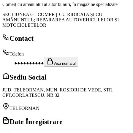
Comerţ cu amănuntul al altor bunuri, în magazine specializate
SECŢIUNEA G
-
COMERŢ CU RIDICATA ŞI CU
AMĂNUNTUL; REPARAREA AUTOVEHICULELOR ŞI
MOTOCICLETELOR
Contact
Telefon
●●●●●●●●●●
Vezi numărul
Sediu Social
JUD. TELEORMAN, MUN. ROŞIORI DE VEDE, STR.
CPT.CORLĂTESCU, NR.32
TELEORMAN
Date Înregistrare