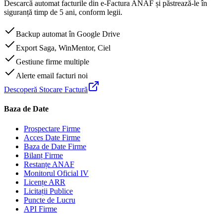
Descarcă automat facturile din e-Factura ANAF și păstrează-le în
siguranță timp de 5 ani, conform legii.
Backup automat în Google Drive
Export Saga, WinMentor, Ciel
Gestiune firme multiple
Alerte email facturi noi
Descoperă Stocare Factură
Baza de Date
Prospectare Firme
Acces Date Firme
Baza de Date Firme
Bilanț Firme
Restanțe ANAF
Monitorul Oficial IV
Licențe ARR
Licitații Publice
Puncte de Lucru
API Firme