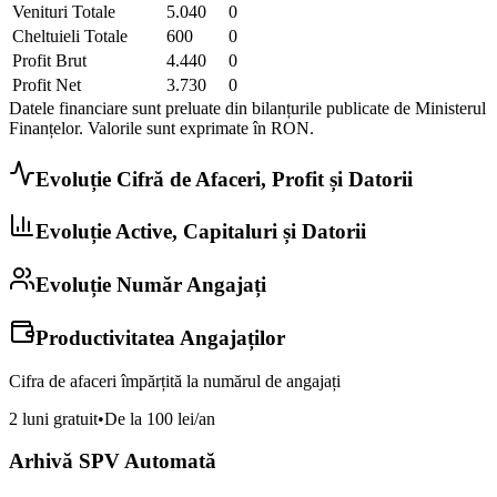
Venituri Totale
5.040
0
Cheltuieli Totale
600
0
Profit Brut
4.440
0
Profit Net
3.730
0
Datele financiare sunt preluate din bilanțurile publicate de Ministerul
Finanțelor. Valorile sunt exprimate în
RON
.
Evoluție Cifră de Afaceri, Profit și Datorii
Evoluție Active, Capitaluri și Datorii
Evoluție Număr Angajați
Productivitatea Angajaților
Cifra de afaceri împărțită la numărul de angajați
2 luni gratuit
•
De la 100 lei/an
Arhivă SPV Automată