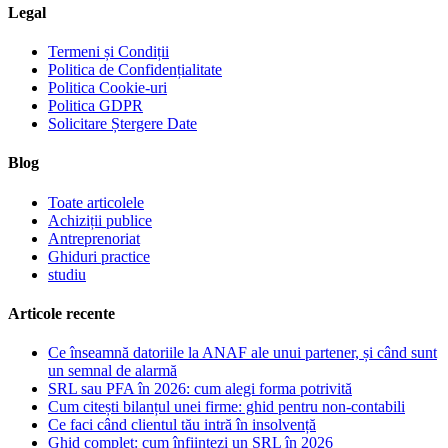
Legal
Termeni și Condiții
Politica de Confidențialitate
Politica Cookie-uri
Politica GDPR
Solicitare Ștergere Date
Blog
Toate articolele
Achiziții publice
Antreprenoriat
Ghiduri practice
studiu
Articole recente
Ce înseamnă datoriile la ANAF ale unui partener, și când sunt
un semnal de alarmă
SRL sau PFA în 2026: cum alegi forma potrivită
Cum citești bilanțul unei firme: ghid pentru non-contabili
Ce faci când clientul tău intră în insolvență
Ghid complet: cum înființezi un SRL în 2026