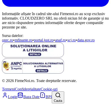
Informațiile afișate în cadrul site-ului Firmenoi.ro au scop exclusiv
informativ. CLOUDZERO SRL nu oferă niciun fel de garanție și nu
are nicio răspundere pentru informațiile oferite despre companiile
prezente pe site.
Sursa datelor:
onrc.ro
•
mfinante.ro
•
portal.just.ro
•
anaf.ro
•
scj.ro
•
data.gov.ro
© 2026 FirmeNoi.ro. Toate drepturile rezervate.
Termeni
Confidențialitate
Cookie-uri
Login
Baza Date
BPI
Cauta