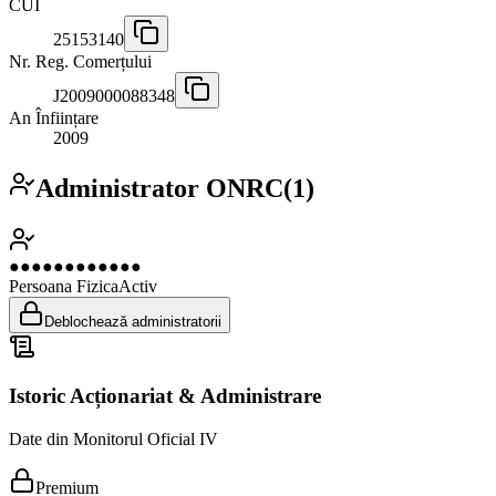
CUI
25153140
Nr. Reg. Comerțului
J2009000088348
An Înființare
2009
Administrator ONRC
(
1
)
●●●●●●●●●●●●
Persoana Fizica
Activ
Deblochează administratorii
Istoric Acționariat & Administrare
Date din Monitorul Oficial IV
Premium