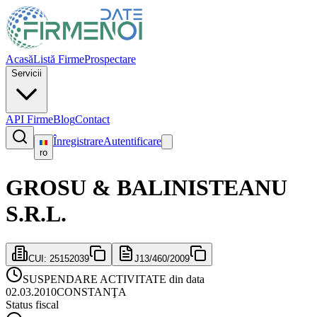
Acasă
Listă Firme
Prospectare
Servicii
API Firme
Blog
Contact
Înregistrare
Autentificare
ro
GROSU & BALINISTEANU
S.R.L.
CUI:
25152039
J13/460/2009
SUSPENDARE ACTIVITATE din data
02.03.2010
CONSTANŢA
Status fiscal