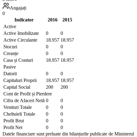
Angajați
0
Indicator
2016
2015
Active
Active Imobilizate
0
0
Active Circulante
18.957
18.957
Stocuri
0
0
Creanțe
0
0
Casa și Conturi
18.957
18.957
Pasive
Datorii
0
0
Capitaluri Proprii
18.957
18.957
Capital Social
200
200
Cont de Profit și Pierdere
Cifra de Afaceri Netă
0
0
Venituri Totale
0
0
Cheltuieli Totale
0
0
Profit Brut
0
0
Profit Net
0
0
Datele financiare sunt preluate din bilanțurile publicate de Ministerul