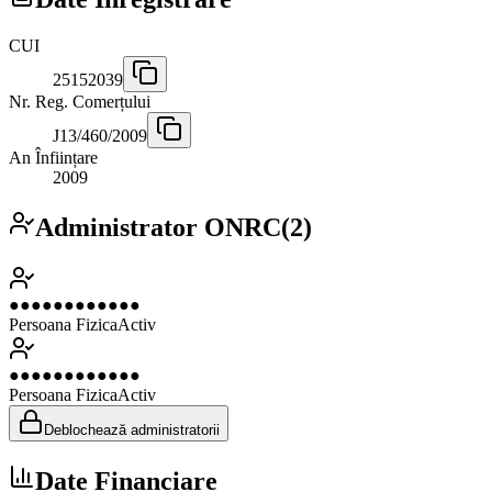
CUI
25152039
Nr. Reg. Comerțului
J13/460/2009
An Înființare
2009
Administrator ONRC
(
2
)
●●●●●●●●●●●●
Persoana Fizica
Activ
●●●●●●●●●●●●
Persoana Fizica
Activ
Deblochează administratorii
Date Financiare