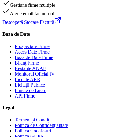
Gestiune firme multiple
Alerte email facturi noi
Descoperă Stocare Factură
Baza de Date
Prospectare Firme
Acces Date Firme
Baza de Date Firme
Bilanț Firme
Restanțe ANAF
Monitorul Oficial IV
Licențe ARR
Licitații Publice
Puncte de Lucru
API Firme
Legal
Termeni și Condiții
Politica de Confidențialitate
Politica Cookie-uri
Politica GDPR