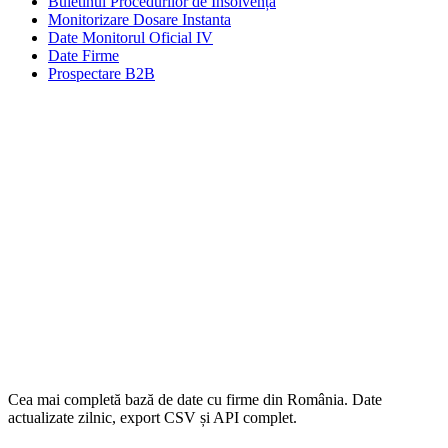
Buletinul Procedurilor de Insolvență
Monitorizare Dosare Instanta
Date Monitorul Oficial IV
Date Firme
Prospectare B2B
Cea mai completă bază de date cu firme din România. Date
actualizate zilnic, export CSV și API complet.