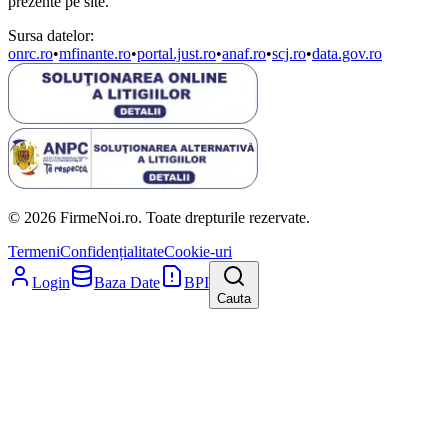
prezente pe site.
Sursa datelor:
onrc.ro
•
mfinante.ro
•
portal.just.ro
•
anaf.ro
•
scj.ro
•
data.gov.ro
© 2026 FirmeNoi.ro. Toate drepturile rezervate.
Termeni
Confidențialitate
Cookie-uri
Login
Baza Date
BPI
Cauta