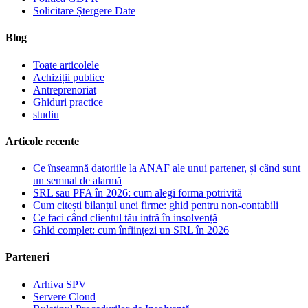
Solicitare Ștergere Date
Blog
Toate articolele
Achiziții publice
Antreprenoriat
Ghiduri practice
studiu
Articole recente
Ce înseamnă datoriile la ANAF ale unui partener, și când sunt
un semnal de alarmă
SRL sau PFA în 2026: cum alegi forma potrivită
Cum citești bilanțul unei firme: ghid pentru non-contabili
Ce faci când clientul tău intră în insolvență
Ghid complet: cum înființezi un SRL în 2026
Parteneri
Arhiva SPV
Servere Cloud