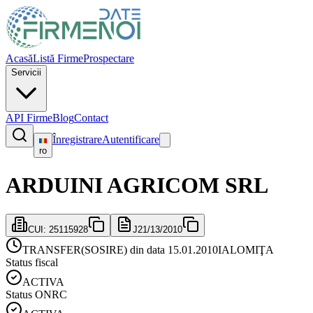
Acasă
Listă Firme
Prospectare
Servicii
API Firme
Blog
Contact
Înregistrare
Autentificare
ro
ARDUINI AGRICOM SRL
CUI:
25115928
J21/13/2010
TRANSFER(SOSIRE) din data 15.01.2010
IALOMIŢA
Status fiscal
ACTIVA
Status ONRC