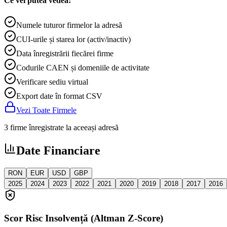
Ce vei putea vedea:
Numele tuturor firmelor la adresă
CUI-urile și starea lor (activ/inactiv)
Data înregistrării fiecărei firme
Codurile CAEN și domeniile de activitate
Verificare sediu virtual
Export date în format CSV
Vezi Toate Firmele
3 firme înregistrate la aceeași adresă
Date Financiare
RON
EUR
USD
GBP
2025
2024
2023
2022
2021
2020
2019
2018
2017
2016
Scor Risc Insolvență (Altman Z-Score)