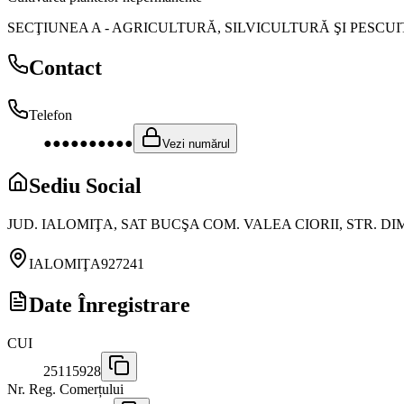
SECŢIUNEA A
-
AGRICULTURĂ, SILVICULTURĂ ŞI PESCUI
Contact
Telefon
●●●●●●●●●●
Vezi numărul
Sediu Social
JUD. IALOMIŢA, SAT BUCŞA COM. VALEA CIORII, STR. DI
IALOMIŢA
927241
Date Înregistrare
CUI
25115928
Nr. Reg. Comerțului