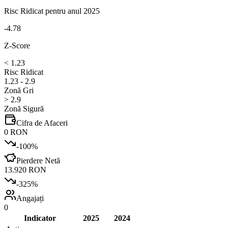
Risc Ridicat
pentru anul 2025
-4.78
Z-Score
< 1.23
Risc Ridicat
1.23 - 2.9
Zonă Gri
> 2.9
Zonă Sigură
Cifra de Afaceri
0 RON
-100
%
Pierdere Netă
13.920 RON
-325
%
Angajați
0
Indicator
2025
2024