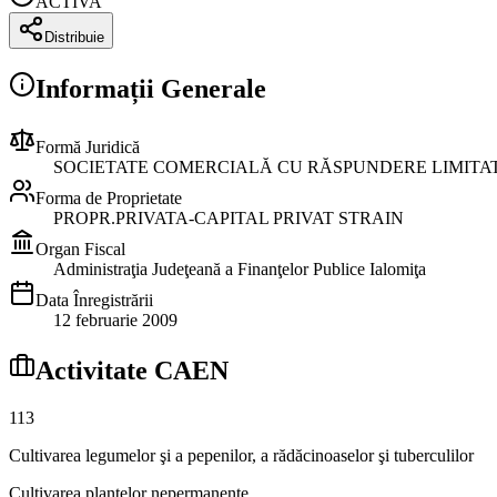
ACTIVA
Distribuie
Informații Generale
Formă Juridică
SOCIETATE COMERCIALĂ CU RĂSPUNDERE LIMITA
Forma de Proprietate
PROPR.PRIVATA-CAPITAL PRIVAT STRAIN
Organ Fiscal
Administraţia Judeţeană a Finanţelor Publice Ialomiţa
Data Înregistrării
12 februarie 2009
Activitate CAEN
113
Cultivarea legumelor şi a pepenilor, a rădăcinoaselor şi tuberculilor
Cultivarea plantelor nepermanente