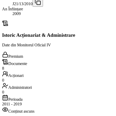
J21/13/2010
An Înființare
2009
Istoric Acționariat & Administrare
Date din Monitorul Oficial IV
Premium
Documente
8
Acționari
0
Administratori
0
Perioada
2011
-
2019
Conținut ascuns