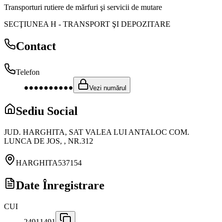
Transporturi rutiere de mărfuri şi servicii de mutare
SECŢIUNEA H
-
TRANSPORT ŞI DEPOZITARE
Contact
Telefon
●●●●●●●●●●
Vezi numărul
Sediu Social
JUD. HARGHITA, SAT VALEA LUI ANTALOC COM.
LUNCA DE JOS, , NR.312
HARGHITA
537154
Date Înregistrare
CUI
24911491