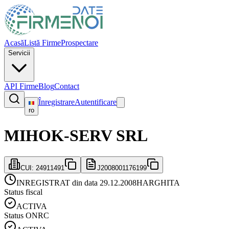
Acasă
Listă Firme
Prospectare
Servicii
API Firme
Blog
Contact
Înregistrare
Autentificare
ro
MIHOK-SERV SRL
CUI:
24911491
J2008001176199
INREGISTRAT din data 29.12.2008
HARGHITA
Status fiscal
ACTIVA
Status ONRC