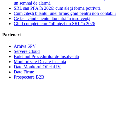
un semnal de alarmă
SRL sau PFA în 2026: cum alegi forma potrivită
Cum citești bilanțul unei firme: ghid pentru non-contabili
Ce faci când clientul tău intră în insolvență
Ghid complet: cum înființezi un SRL în 2026
Parteneri
Arhiva SPV
Servere Cloud
Buletinul Procedurilor de Insolvență
Monitorizare Dosare Instanta
Date Monitorul Oficial IV
Date Firme
Prospectare B2B