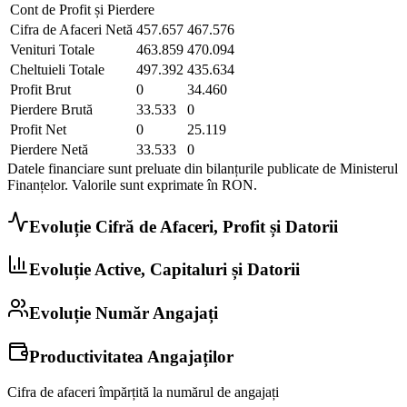
Cont de Profit și Pierdere
Cifra de Afaceri Netă
457.657
467.576
Venituri Totale
463.859
470.094
Cheltuieli Totale
497.392
435.634
Profit Brut
0
34.460
Pierdere Brută
33.533
0
Profit Net
0
25.119
Pierdere Netă
33.533
0
Datele financiare sunt preluate din bilanțurile publicate de Ministerul
Finanțelor. Valorile sunt exprimate în
RON
.
Evoluție Cifră de Afaceri, Profit și Datorii
Evoluție Active, Capitaluri și Datorii
Evoluție Număr Angajați
Productivitatea Angajaților
Cifra de afaceri împărțită la numărul de angajați