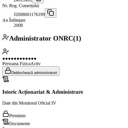
Nr. Reg. Comerțului
J2008001176199
An Înființare
2008
Administrator ONRC
(
1
)
●●●●●●●●●●●●
Persoana Fizica
Activ
Deblochează administratorii
Istoric Acționariat & Administrare
Date din Monitorul Oficial IV
Premium
Documente