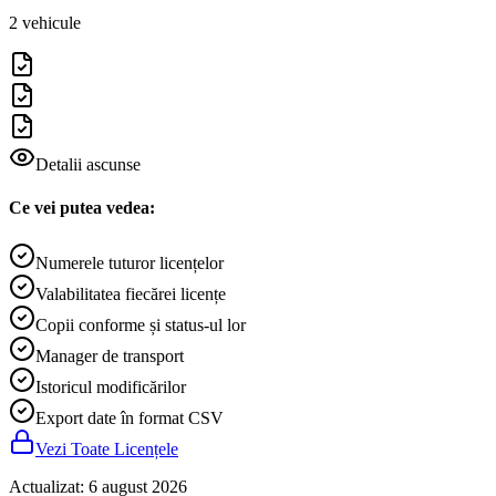
2
vehicule
Detalii ascunse
Ce vei putea vedea:
Numerele tuturor licențelor
Valabilitatea fiecărei licențe
Copii conforme și status-ul lor
Manager de transport
Istoricul modificărilor
Export date în format CSV
Vezi Toate Licențele
Actualizat
:
6 august 2026