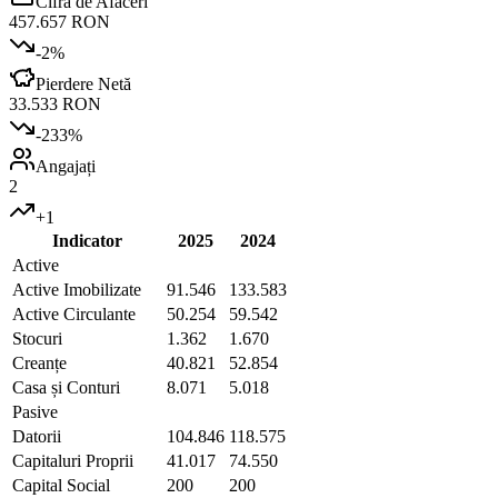
Cifra de Afaceri
457.657 RON
-2
%
Pierdere Netă
33.533 RON
-233
%
Angajați
2
+
1
Indicator
2025
2024
Active
Active Imobilizate
91.546
133.583
Active Circulante
50.254
59.542
Stocuri
1.362
1.670
Creanțe
40.821
52.854
Casa și Conturi
8.071
5.018
Pasive
Datorii
104.846
118.575
Capitaluri Proprii
41.017
74.550
Capital Social
200
200