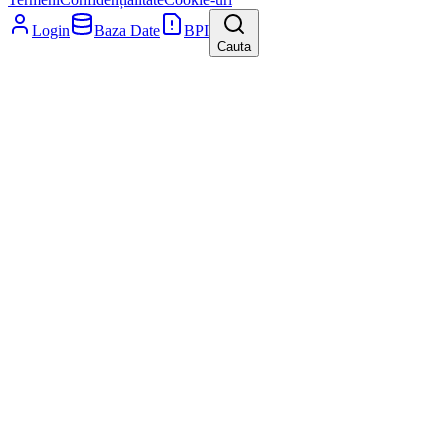
Login
Baza Date
BPI
Cauta