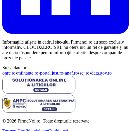
Informațiile afișate în cadrul site-ului Firmenoi.ro au scop exclusiv
informativ. CLOUDZERO SRL nu oferă niciun fel de garanție și nu
are nicio răspundere pentru informațiile oferite despre companiile
prezente pe site.
Sursa datelor:
onrc.ro
•
mfinante.ro
•
portal.just.ro
•
anaf.ro
•
scj.ro
•
data.gov.ro
© 2026 FirmeNoi.ro. Toate drepturile rezervate.
Termeni
Confidențialitate
Cookie-uri