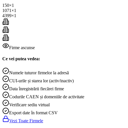
150
×
1
1071
×
1
4399
×
1
Firme ascunse
Ce vei putea vedea:
Numele tuturor firmelor la adresă
CUI-urile și starea lor (activ/inactiv)
Data înregistrării fiecărei firme
Codurile CAEN și domeniile de activitate
Verificare sediu virtual
Export date în format CSV
Vezi Toate Firmele