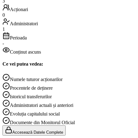
3
Acționari
0
Administratori
1
Perioada
-
Conținut ascuns
Ce vei putea vedea:
Numele tuturor acționarilor
Procentele de deținere
Istoricul transferurilor
Administratori actuali și anteriori
Evoluția capitalului social
Documente din Monitorul Oficial
Accesează Datele Complete