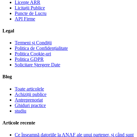
Licențe ARR
Licitații Publice
Puncte de Lucru
API Firme
Legal
Termeni și Condiții
Politica de Confidențialitate
Politica Cookie-uri
Politica GDPR
Solicitare Ștergere Date
Blog
Toate articolele
Achiziții publice
Antreprenoriat
Ghiduri practice
studiu
Articole recente
Ce înseamnă datoriile la ANAF ale unui partener, și când sunt