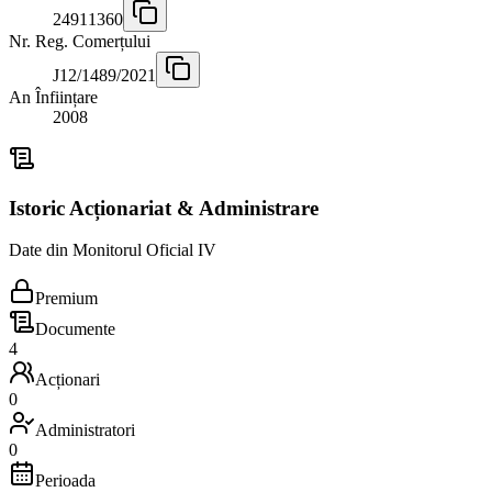
24911360
Nr. Reg. Comerțului
J12/1489/2021
An Înființare
2008
Istoric Acționariat & Administrare
Date din Monitorul Oficial IV
Premium
Documente
4
Acționari
0
Administratori
0
Perioada