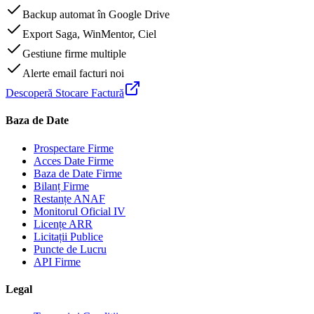
Backup automat în Google Drive
Export Saga, WinMentor, Ciel
Gestiune firme multiple
Alerte email facturi noi
Descoperă Stocare Factură
Baza de Date
Prospectare Firme
Acces Date Firme
Baza de Date Firme
Bilanț Firme
Restanțe ANAF
Monitorul Oficial IV
Licențe ARR
Licitații Publice
Puncte de Lucru
API Firme
Legal