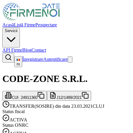
Acasă
Listă Firme
Prospectare
Servicii
API Firme
Blog
Contact
Înregistrare
Autentificare
ro
CODE-ZONE S.R.L.
CUI:
24911360
J12/1489/2021
TRANSFER(SOSIRE) din data 23.03.2021
CLUJ
Status fiscal
ACTIVA
Status ONRC