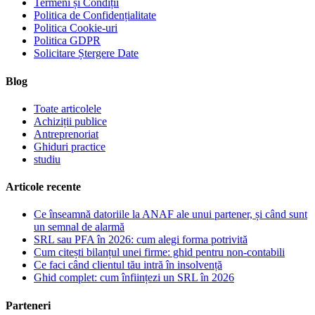
Termeni și Condiții
Politica de Confidențialitate
Politica Cookie-uri
Politica GDPR
Solicitare Ștergere Date
Blog
Toate articolele
Achiziții publice
Antreprenoriat
Ghiduri practice
studiu
Articole recente
Ce înseamnă datoriile la ANAF ale unui partener, și când sunt
un semnal de alarmă
SRL sau PFA în 2026: cum alegi forma potrivită
Cum citești bilanțul unei firme: ghid pentru non-contabili
Ce faci când clientul tău intră în insolvență
Ghid complet: cum înființezi un SRL în 2026
Parteneri