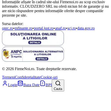
Informațiile afișate în cadrul site-ului Firmenoi.ro au scop exclusiv
informativ. CLOUDZERO SRL nu oferă niciun fel de garanție și nu
are nicio răspundere pentru informațiile oferite despre companiile
prezente pe site.
Sursa datelor:
onrc.ro
•
mfinante.ro
•
portal.just.ro
•
anaf.ro
•
scj.ro
•
data.gov.ro
© 2026 FirmeNoi.ro. Toate drepturile rezervate.
Termeni
Confidențialitate
Cookie-uri
Login
Baza Date
BPI
Cauta