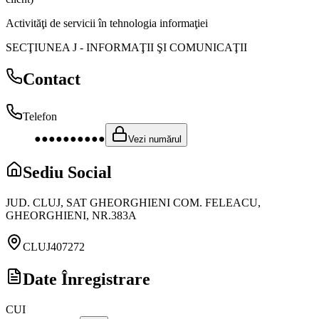
Activităţi de servicii în tehnologia informaţiei
SECŢIUNEA J
-
INFORMAŢII ŞI COMUNICAŢII
Contact
Telefon
●●●●●●●●●●
Vezi numărul
Sediu Social
JUD. CLUJ, SAT GHEORGHIENI COM. FELEACU,
GHEORGHIENI, NR.383A
CLUJ
407272
Date Înregistrare
CUI