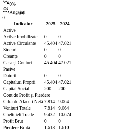
0
%
Angajați
0
Indicator
2025
2024
Active
Active Imobilizate
0
0
Active Circulante
45.404
47.021
Stocuri
0
0
Creanțe
0
0
Casa și Conturi
45.404
47.021
Pasive
Datorii
0
0
Capitaluri Proprii
45.404
47.021
Capital Social
200
200
Cont de Profit și Pierdere
Cifra de Afaceri Netă
7.814
9.064
Venituri Totale
7.814
9.064
Cheltuieli Totale
9.432
10.674
Profit Brut
0
0
Pierdere Brută
1.618
1.610