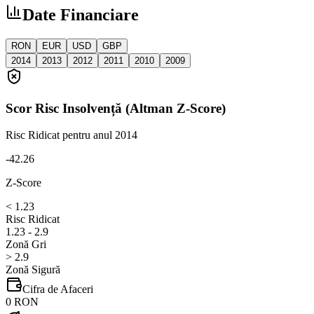
Date Financiare
RON
EUR
USD
GBP
2014
2013
2012
2011
2010
2009
Scor Risc Insolvență (Altman Z-Score)
Risc Ridicat
pentru anul 2014
-42.26
Z-Score
< 1.23
Risc Ridicat
1.23 - 2.9
Zonă Gri
> 2.9
Zonă Sigură
Cifra de Afaceri
0 RON