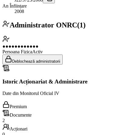
An Înființare
2008
Administrator ONRC
(
1
)
●●●●●●●●●●●●
Persoana Fizica
Activ
Deblochează administratorii
Istoric Acționariat & Administrare
Date din Monitorul Oficial IV
Premium
Documente
2
Acționari
0