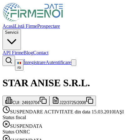
Acasă
Listă Firme
Prospectare
Servicii
API Firme
Blog
Contact
Înregistrare
Autentificare
ro
STAR ANISE S.R.L.
CUI:
24910704
J22/3725/2008
SUSPENDARE ACTIVITATE din data 15.03.2010
IAŞI
Status fiscal
SUSPENDATA
Status ONRC