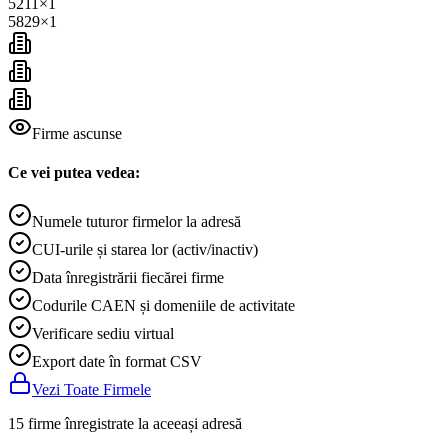
5211
×
1
5829
×
1
Firme ascunse
Ce vei putea vedea:
Numele tuturor firmelor la adresă
CUI-urile și starea lor (activ/inactiv)
Data înregistrării fiecărei firme
Codurile CAEN și domeniile de activitate
Verificare sediu virtual
Export date în format CSV
Vezi Toate Firmele
15 firme înregistrate la aceeași adresă