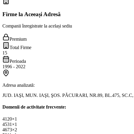
Firme la Aceeași Adresă
Companii înregistrate la același sediu
Premium
Total Firme
15
Perioada
1996
-
2022
Adresa analizată:
JUD. IAŞI, MUN. IAŞI, ŞOS. PĂCURARI, NR.89, BL.475, SC.C, 
Domenii de activitate frecvente:
4120
×
1
4531
×
1
4673
×
2