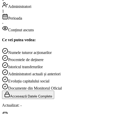
Administratori
1
Perioada
-
Conținut ascuns
Ce vei putea vedea:
Numele tuturor acționarilor
Procentele de deținere
Istoricul transferurilor
Administratori actuali și anteriori
Evoluția capitalului social
Documente din Monitorul Oficial
Accesează Datele Complete
Actualizat:
-