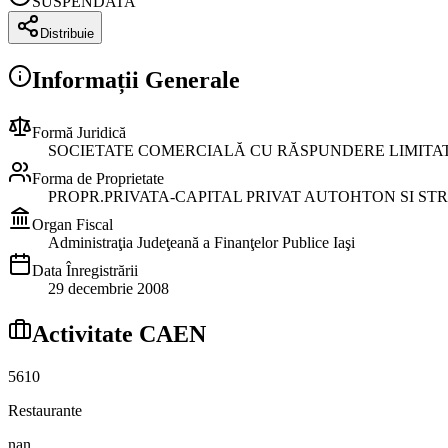
SUSPENDATA
Distribuie
Informații Generale
Formă Juridică
SOCIETATE COMERCIALĂ CU RĂSPUNDERE LIMITA
Forma de Proprietate
PROPR.PRIVATA-CAPITAL PRIVAT AUTOHTON SI ST
Organ Fiscal
Administraţia Judeţeană a Finanţelor Publice Iaşi
Data Înregistrării
29 decembrie 2008
Activitate CAEN
5610
Restaurante
nan