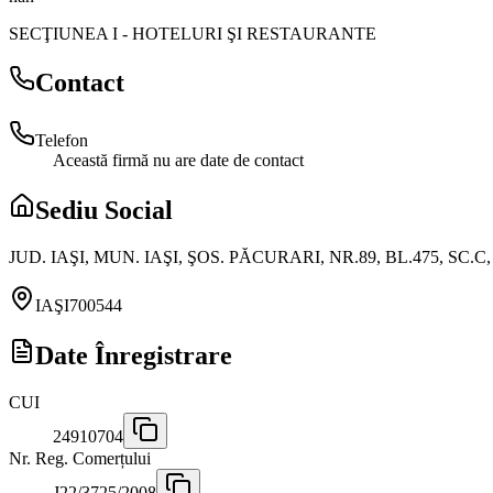
SECŢIUNEA I
-
HOTELURI ŞI RESTAURANTE
Contact
Telefon
Această firmă nu are date de contact
Sediu Social
JUD. IAŞI, MUN. IAŞI, ŞOS. PĂCURARI, NR.89, BL.475, SC.C, 
IAŞI
700544
Date Înregistrare
CUI
24910704
Nr. Reg. Comerțului
J22/3725/2008