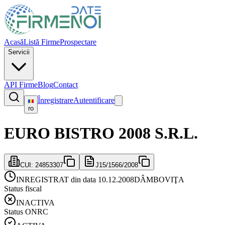
Acasă
Listă Firme
Prospectare
Servicii
API Firme
Blog
Contact
Înregistrare
Autentificare
ro
EURO BISTRO 2008 S.R.L.
CUI:
24853307
J15/1566/2008
INREGISTRAT din data 10.12.2008
DÂMBOVIŢA
Status fiscal
INACTIVA
Status ONRC