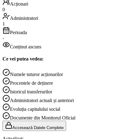
Acționari
0
Administratori
1
Perioada
-
Conținut ascuns
Ce vei putea vedea:
Numele tuturor acționarilor
Procentele de deținere
Istoricul transferurilor
Administratori actuali și anteriori
Evoluția capitalului social
Documente din Monitorul Oficial
Accesează Datele Complete
Actualizat:
-