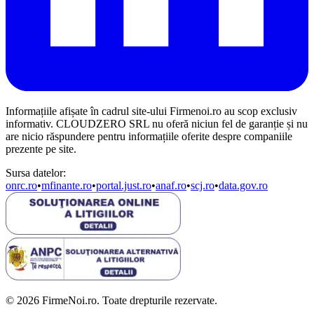
Informațiile afișate în cadrul site-ului Firmenoi.ro au scop exclusiv
informativ. CLOUDZERO SRL nu oferă niciun fel de garanție și nu
are nicio răspundere pentru informațiile oferite despre companiile
prezente pe site.
Sursa datelor:
onrc.ro
•
mfinante.ro
•
portal.just.ro
•
anaf.ro
•
scj.ro
•
data.gov.ro
© 2026 FirmeNoi.ro. Toate drepturile rezervate.