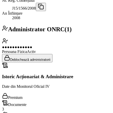
Nr. Reg. Comerțului
J15/1566/2008
An Înființare
2008
Administrator ONRC
(
1
)
●●●●●●●●●●●●
Persoana Fizica
Activ
Deblochează administratorii
Istoric Acționariat & Administrare
Date din Monitorul Oficial IV
Premium
Documente
3