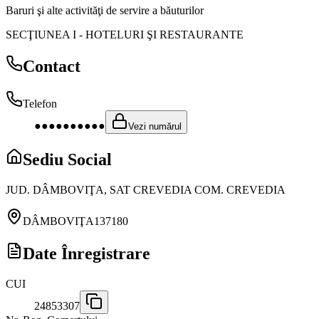
Baruri şi alte activităţi de servire a băuturilor
SECŢIUNEA I
-
HOTELURI ŞI RESTAURANTE
Contact
Telefon
●●●●●●●●●●
Vezi numărul
Sediu Social
JUD. DÂMBOVIŢA, SAT CREVEDIA COM. CREVEDIA
DÂMBOVIŢA
137180
Date Înregistrare
CUI
24853307