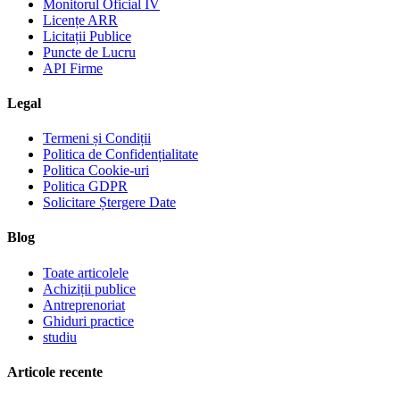
Monitorul Oficial IV
Licențe ARR
Licitații Publice
Puncte de Lucru
API Firme
Legal
Termeni și Condiții
Politica de Confidențialitate
Politica Cookie-uri
Politica GDPR
Solicitare Ștergere Date
Blog
Toate articolele
Achiziții publice
Antreprenoriat
Ghiduri practice
studiu
Articole recente