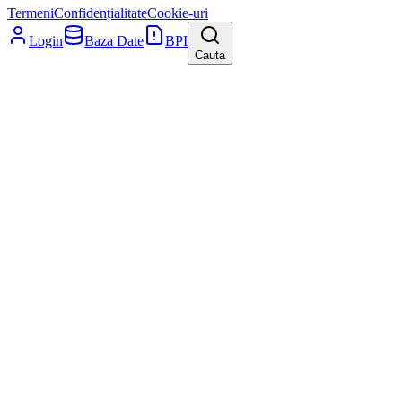
Termeni
Confidențialitate
Cookie-uri
Login
Baza Date
BPI
Cauta