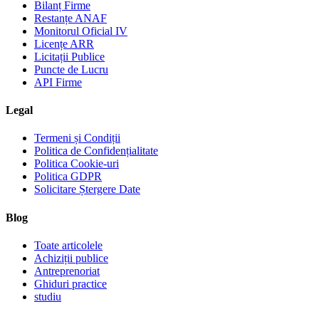
Bilanț Firme
Restanțe ANAF
Monitorul Oficial IV
Licențe ARR
Licitații Publice
Puncte de Lucru
API Firme
Legal
Termeni și Condiții
Politica de Confidențialitate
Politica Cookie-uri
Politica GDPR
Solicitare Ștergere Date
Blog
Toate articolele
Achiziții publice
Antreprenoriat
Ghiduri practice
studiu