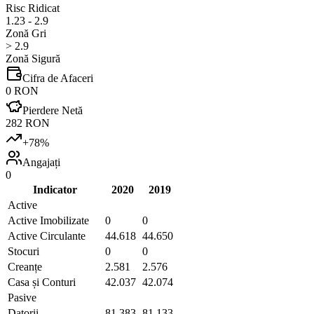
Risc Ridicat
1.23 - 2.9
Zonă Gri
> 2.9
Zonă Sigură
Cifra de Afaceri
0 RON
Pierdere Netă
282 RON
+
78
%
Angajați
0
Indicator
2020
2019
Active
Active Imobilizate
0
0
Active Circulante
44.618
44.650
Stocuri
0
0
Creanțe
2.581
2.576
Casa și Conturi
42.037
42.074
Pasive
Datorii
81.383
81.133