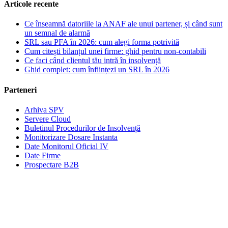
Articole recente
Ce înseamnă datoriile la ANAF ale unui partener, și când sunt
un semnal de alarmă
SRL sau PFA în 2026: cum alegi forma potrivită
Cum citești bilanțul unei firme: ghid pentru non-contabili
Ce faci când clientul tău intră în insolvență
Ghid complet: cum înființezi un SRL în 2026
Parteneri
Arhiva SPV
Servere Cloud
Buletinul Procedurilor de Insolvență
Monitorizare Dosare Instanta
Date Monitorul Oficial IV
Date Firme
Prospectare B2B