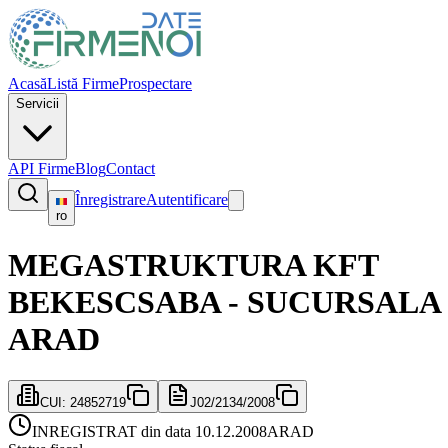
Acasă
Listă Firme
Prospectare
Servicii
API Firme
Blog
Contact
Înregistrare
Autentificare
ro
MEGASTRUKTURA KFT
BEKESCSABA - SUCURSALA
ARAD
CUI:
24852719
J02/2134/2008
INREGISTRAT din data 10.12.2008
ARAD