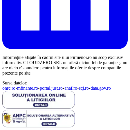
Informațiile afișate în cadrul site-ului Firmenoi.ro au scop exclusiv
informativ. CLOUDZERO SRL nu oferă niciun fel de garanție și nu
are nicio răspundere pentru informațiile oferite despre companiile
prezente pe site.
Sursa datelor:
onrc.ro
•
mfinante.ro
•
portal.just.ro
•
anaf.ro
•
scj.ro
•
data.gov.ro