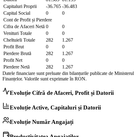
Capitaluri Proprii
-36.765
-36.483
Capital Social
0
0
Cont de Profit și Pierdere
Cifra de Afaceri Netă
0
0
Venituri Totale
0
0
Cheltuieli Totale
282
1.267
Profit Brut
0
0
Pierdere Brută
282
1.267
Profit Net
0
0
Pierdere Netă
282
1.267
Datele financiare sunt preluate din bilanțurile publicate de Ministerul
Finanțelor. Valorile sunt exprimate în
RON
.
Evoluție Cifră de Afaceri, Profit și Datorii
Evoluție Active, Capitaluri și Datorii
Evoluție Număr Angajați
Productivitatea Angajaților