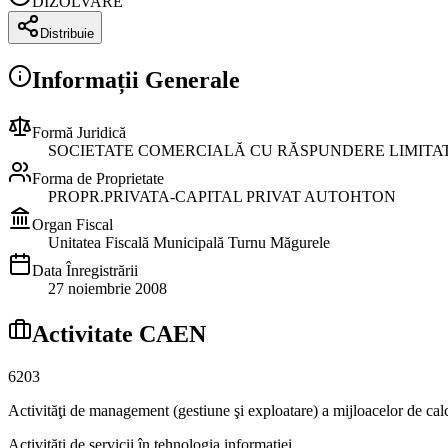
DIZOLVARE
Distribuie
Informații Generale
Formă Juridică
SOCIETATE COMERCIALĂ CU RĂSPUNDERE LIMITA
Forma de Proprietate
PROPR.PRIVATA-CAPITAL PRIVAT AUTOHTON
Organ Fiscal
Unitatea Fiscală Municipală Turnu Măgurele
Data Înregistrării
27 noiembrie 2008
Activitate CAEN
6203
Activităţi de management (gestiune şi exploatare) a mijloacelor de cal
Activităţi de servicii în tehnologia informaţiei