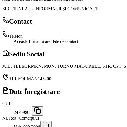
SECŢIUNEA J
-
INFORMAŢII ŞI COMUNICAŢII
Contact
Telefon
Această firmă nu are date de contact
Sediu Social
JUD. TELEORMAN, MUN. TURNU MĂGURELE, STR. CPT. STA
TELEORMAN
145200
Date Înregistrare
CUI
24799895
Nr. Reg. Comerțului
J34/1009/2008