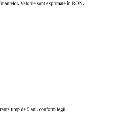
Finanțelor. Valorile sunt exprimate în
RON
.
anță timp de 5 ani, conform legii.