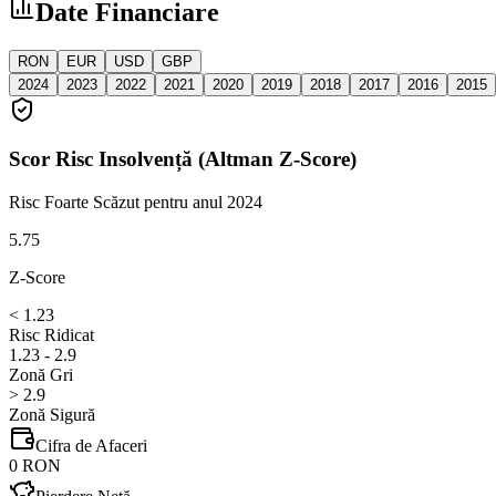
Date Financiare
RON
EUR
USD
GBP
2024
2023
2022
2021
2020
2019
2018
2017
2016
2015
Scor Risc Insolvență (Altman Z-Score)
Risc Foarte Scăzut
pentru anul 2024
5.75
Z-Score
< 1.23
Risc Ridicat
1.23 - 2.9
Zonă Gri
> 2.9
Zonă Sigură
Cifra de Afaceri
0 RON