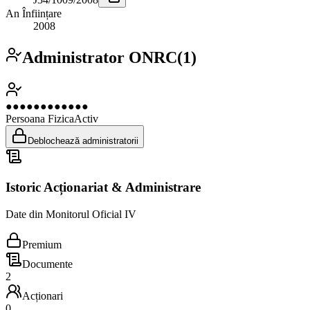
An Înființare
2008
Administrator ONRC
(
1
)
●●●●●●●●●●●●
Persoana Fizica
Activ
Deblochează administratorii
Istoric Acționariat & Administrare
Date din Monitorul Oficial IV
Premium
Documente
2
Acționari
0