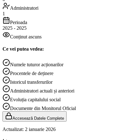
Administratori
1
Perioada
2025
-
2025
Conținut ascuns
Ce vei putea vedea:
Numele tuturor acționarilor
Procentele de deținere
Istoricul transferurilor
Administratori actuali și anteriori
Evoluția capitalului social
Documente din Monitorul Oficial
Accesează Datele Complete
Actualizat:
2 ianuarie 2026