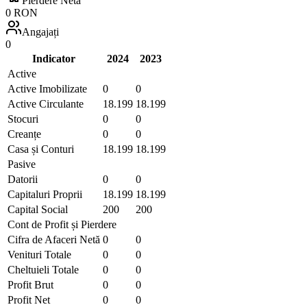
Pierdere Netă
0 RON
Angajați
0
Indicator
2024
2023
Active
Active Imobilizate
0
0
Active Circulante
18.199
18.199
Stocuri
0
0
Creanțe
0
0
Casa și Conturi
18.199
18.199
Pasive
Datorii
0
0
Capitaluri Proprii
18.199
18.199
Capital Social
200
200
Cont de Profit și Pierdere
Cifra de Afaceri Netă
0
0
Venituri Totale
0
0
Cheltuieli Totale
0
0
Profit Brut
0
0
Profit Net
0
0