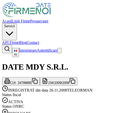
Acasă
Listă Firme
Prospectare
Servicii
API Firme
Blog
Contact
Înregistrare
Autentificare
ro
DATE MDY S.R.L.
CUI:
24799895
J34/1009/2008
INREGISTRAT din data 26.11.2008
TELEORMAN
Status fiscal
ACTIVA
Status ONRC