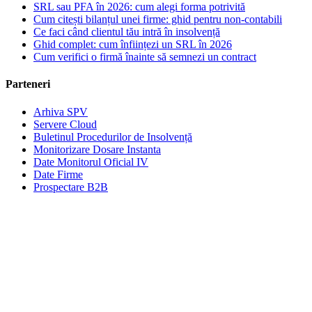
SRL sau PFA în 2026: cum alegi forma potrivită
Cum citești bilanțul unei firme: ghid pentru non-contabili
Ce faci când clientul tău intră în insolvență
Ghid complet: cum înființezi un SRL în 2026
Cum verifici o firmă înainte să semnezi un contract
Parteneri
Arhiva SPV
Servere Cloud
Buletinul Procedurilor de Insolvență
Monitorizare Dosare Instanta
Date Monitorul Oficial IV
Date Firme
Prospectare B2B