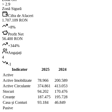
> 2.9
Zonă Sigură
Cifra de Afaceri
1.707.109 RON
+
8
%
Profit Net
56.400 RON
+
344
%
Angajați
4
-1
Indicator
2025
2024
Active
Active Imobilizate
78.966
200.589
Active Circulante
374.861
413.053
Stocuri
94.202
170.476
Creanțe
187.475
195.728
Casa și Conturi
93.184
46.849
Pasive