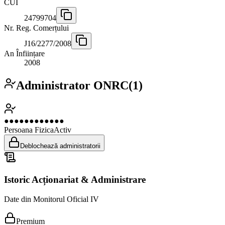
CUI
24799704
Nr. Reg. Comerțului
J16/2277/2008
An Înființare
2008
Administrator ONRC
(
1
)
●●●●●●●●●●●●
Persoana Fizica
Activ
Deblochează administratorii
Istoric Acționariat & Administrare
Date din Monitorul Oficial IV
Premium