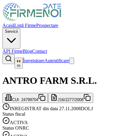
Acasă
Listă Firme
Prospectare
Servicii
API Firme
Blog
Contact
Înregistrare
Autentificare
ro
ANTRO FARM S.R.L.
CUI:
24799704
J16/2277/2008
INREGISTRAT din data 27.11.2008
DOLJ
Status fiscal
ACTIVA
Status ONRC