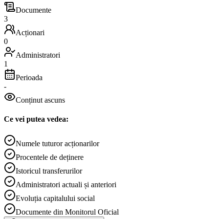
Documente
3
Acționari
0
Administratori
1
Perioada
-
Conținut ascuns
Ce vei putea vedea:
Numele tuturor acționarilor
Procentele de deținere
Istoricul transferurilor
Administratori actuali și anteriori
Evoluția capitalului social
Documente din Monitorul Oficial