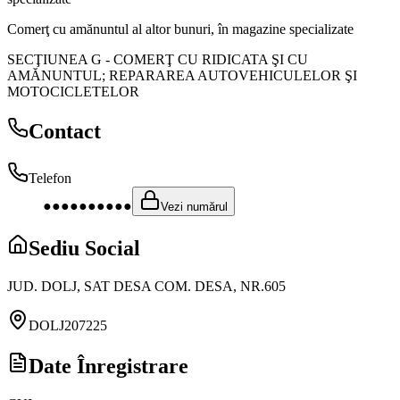
Comerţ cu amănuntul al altor bunuri, în magazine specializate
SECŢIUNEA G
-
COMERŢ CU RIDICATA ŞI CU
AMĂNUNTUL; REPARAREA AUTOVEHICULELOR ŞI
MOTOCICLETELOR
Contact
Telefon
●●●●●●●●●●
Vezi numărul
Sediu Social
JUD. DOLJ, SAT DESA COM. DESA, NR.605
DOLJ
207225
Date Înregistrare