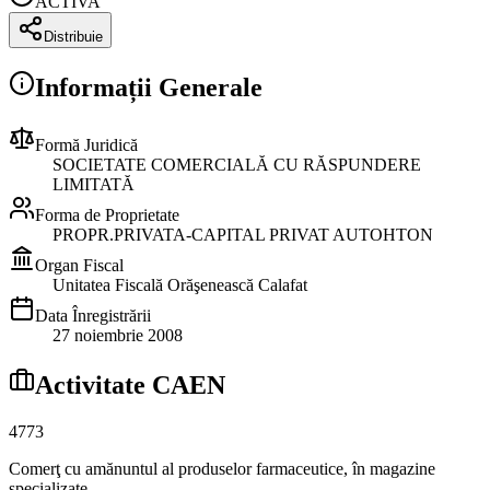
ACTIVA
Distribuie
Informații Generale
Formă Juridică
SOCIETATE COMERCIALĂ CU RĂSPUNDERE
LIMITATĂ
Forma de Proprietate
PROPR.PRIVATA-CAPITAL PRIVAT AUTOHTON
Organ Fiscal
Unitatea Fiscală Orăşenească Calafat
Data Înregistrării
27 noiembrie 2008
Activitate CAEN
4773
Comerţ cu amănuntul al produselor farmaceutice, în magazine
specializate