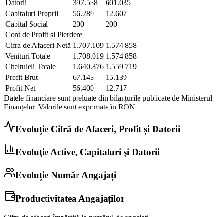
Datorii
397.538
601.035
Capitaluri Proprii
56.289
12.607
Capital Social
200
200
Cont de Profit și Pierdere
Cifra de Afaceri Netă
1.707.109
1.574.858
Venituri Totale
1.708.019
1.574.858
Cheltuieli Totale
1.640.876
1.559.719
Profit Brut
67.143
15.139
Profit Net
56.400
12.717
Datele financiare sunt preluate din bilanțurile publicate de Ministerul
Finanțelor. Valorile sunt exprimate în
RON
.
Evoluție Cifră de Afaceri, Profit și Datorii
Evoluție Active, Capitaluri și Datorii
Evoluție Număr Angajați
Productivitatea Angajaților