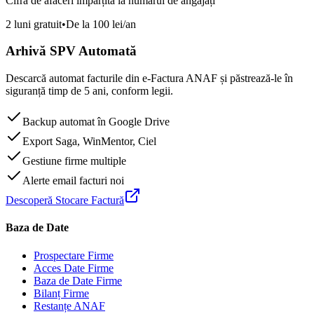
Cifra de afaceri împărțită la numărul de angajați
2 luni gratuit
•
De la 100 lei/an
Arhivă SPV Automată
Descarcă automat facturile din e-Factura ANAF și păstrează-le în
siguranță timp de 5 ani, conform legii.
Backup automat în Google Drive
Export Saga, WinMentor, Ciel
Gestiune firme multiple
Alerte email facturi noi
Descoperă Stocare Factură
Baza de Date
Prospectare Firme
Acces Date Firme
Baza de Date Firme
Bilanț Firme
Restanțe ANAF