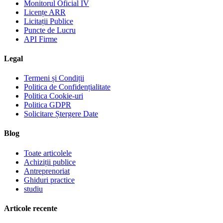
Monitorul Oficial IV
Licențe ARR
Licitații Publice
Puncte de Lucru
API Firme
Legal
Termeni și Condiții
Politica de Confidențialitate
Politica Cookie-uri
Politica GDPR
Solicitare Ștergere Date
Blog
Toate articolele
Achiziții publice
Antreprenoriat
Ghiduri practice
studiu
Articole recente