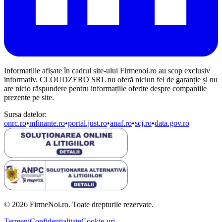
Informațiile afișate în cadrul site-ului Firmenoi.ro au scop exclusiv
informativ. CLOUDZERO SRL nu oferă niciun fel de garanție și nu
are nicio răspundere pentru informațiile oferite despre companiile
prezente pe site.
Sursa datelor:
onrc.ro
•
mfinante.ro
•
portal.just.ro
•
anaf.ro
•
scj.ro
•
data.gov.ro
© 2026 FirmeNoi.ro. Toate drepturile rezervate.
Termeni
Confidențialitate
Cookie-uri