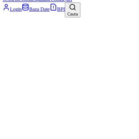
Login
Baza Date
BPI
Cauta