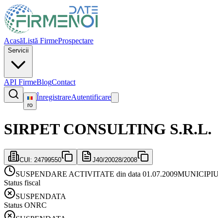
Acasă
Listă Firme
Prospectare
Servicii
API Firme
Blog
Contact
Înregistrare
Autentificare
ro
SIRPET CONSULTING S.R.L.
CUI:
24799550
J40/20028/2008
SUSPENDARE ACTIVITATE din data 01.07.2009
MUNICIPI
Status fiscal
SUSPENDATA
Status ONRC