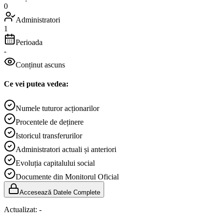
0
Administratori
1
Perioada
-
Conținut ascuns
Ce vei putea vedea:
Numele tuturor acționarilor
Procentele de deținere
Istoricul transferurilor
Administratori actuali și anteriori
Evoluția capitalului social
Documente din Monitorul Oficial
Accesează Datele Complete
Actualizat:
-