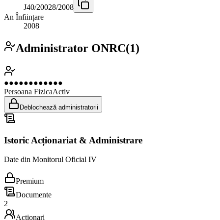
J40/20028/2008
An Înființare
2008
Administrator ONRC
(
1
)
●●●●●●●●●●●●
Persoana Fizica
Activ
Deblochează administratorii
Istoric Acționariat & Administrare
Date din Monitorul Oficial IV
Premium
Documente
2
Acționari