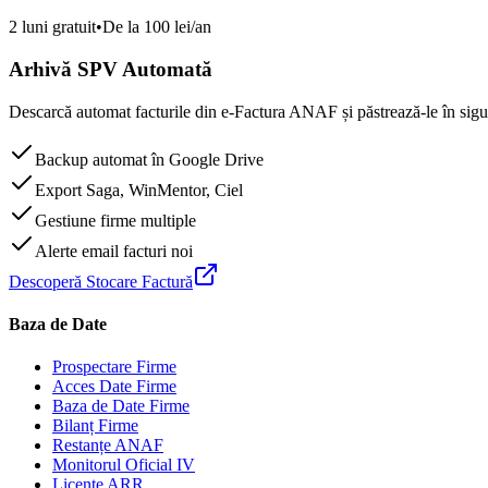
2 luni gratuit
•
De la 100 lei/an
Arhivă SPV Automată
Descarcă automat facturile din e-Factura ANAF și păstrează-le în sigur
Backup automat în Google Drive
Export Saga, WinMentor, Ciel
Gestiune firme multiple
Alerte email facturi noi
Descoperă Stocare Factură
Baza de Date
Prospectare Firme
Acces Date Firme
Baza de Date Firme
Bilanț Firme
Restanțe ANAF
Monitorul Oficial IV
Licențe ARR