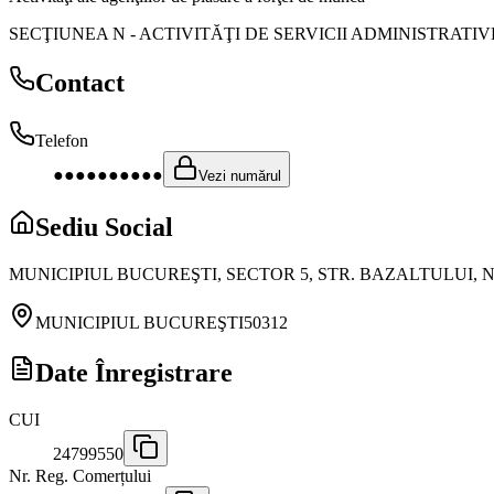
SECŢIUNEA N
-
ACTIVITĂŢI DE SERVICII ADMINISTRATIVE
Contact
Telefon
●●●●●●●●●●
Vezi numărul
Sediu Social
MUNICIPIUL BUCUREŞTI, SECTOR 5, STR. BAZALTULUI, N
MUNICIPIUL BUCUREŞTI
50312
Date Înregistrare
CUI
24799550
Nr. Reg. Comerțului