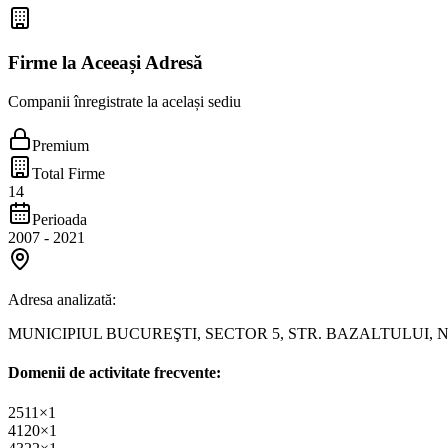
Firme la Aceeași Adresă
Companii înregistrate la același sediu
Premium
Total Firme
14
Perioada
2007
-
2021
Adresa analizată:
MUNICIPIUL BUCUREŞTI, SECTOR 5, STR. BAZALTULUI, N
Domenii de activitate frecvente:
2511
×
1
4120
×
1