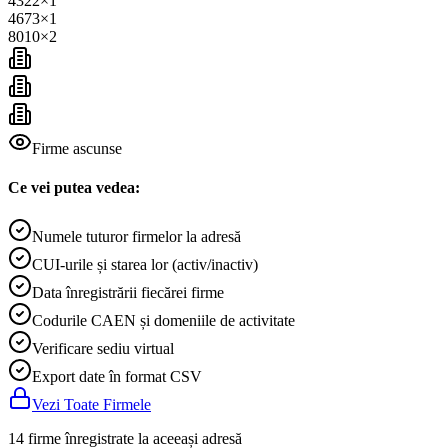
4322
×
1
4673
×
1
8010
×
2
Firme ascunse
Ce vei putea vedea:
Numele tuturor firmelor la adresă
CUI-urile și starea lor (activ/inactiv)
Data înregistrării fiecărei firme
Codurile CAEN și domeniile de activitate
Verificare sediu virtual
Export date în format CSV
Vezi Toate Firmele
14 firme înregistrate la aceeași adresă