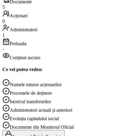
Documente
5
Acționari
0
Administratori
1
Perioada
-
Conținut ascuns
Ce vei putea vedea:
Numele tuturor acționarilor
Procentele de deținere
Istoricul transferurilor
Administratori actuali și anteriori
Evoluția capitalului social
Documente din Monitorul Oficial