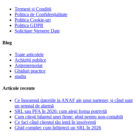
Termeni și Condiții
Politica de Confidențialitate
Politica Cookie-uri
Politica GDPR
Solicitare Ștergere Date
Blog
Toate articolele
Achiziții publice
Antreprenoriat
Ghiduri practice
studiu
Articole recente
Ce înseamnă datoriile la ANAF ale unui partener, și când sunt
un semnal de alarmă
SRL sau PFA în 2026: cum alegi forma potrivită
Cum citești bilanțul unei firme: ghid pentru non-contabili
Ce faci când clientul tău intră în insolvență
Ghid complet: cum înființezi un SRL în 2026