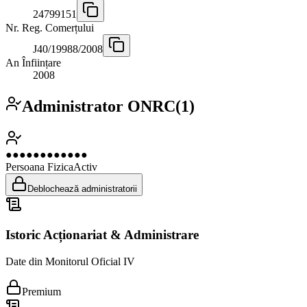
24799151
Nr. Reg. Comerțului
J40/19988/2008
An Înființare
2008
Administrator ONRC
(
1
)
●●●●●●●●●●●●
Persoana Fizica
Activ
Deblochează administratorii
Istoric Acționariat & Administrare
Date din Monitorul Oficial IV
Premium