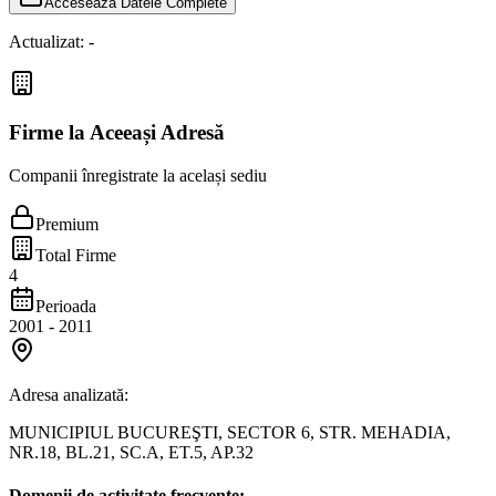
Accesează Datele Complete
Actualizat:
-
Firme la Aceeași Adresă
Companii înregistrate la același sediu
Premium
Total Firme
4
Perioada
2001
-
2011
Adresa analizată:
MUNICIPIUL BUCUREŞTI, SECTOR 6, STR. MEHADIA,
NR.18, BL.21, SC.A, ET.5, AP.32
Domenii de activitate frecvente: