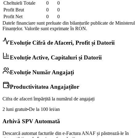
Cheltuieli Totale
0
0
Profit Brut
0
0
Profit Net
0
0
Datele financiare sunt preluate din bilanțurile publicate de Ministerul
Finanțelor. Valorile sunt exprimate în
RON
.
Evoluție Cifră de Afaceri, Profit și Datorii
Evoluție Active, Capitaluri și Datorii
Evoluție Număr Angajați
Productivitatea Angajaților
Cifra de afaceri împărțită la numărul de angajați
2 luni gratuit
•
De la 100 lei/an
Arhivă SPV Automată
Descarcă automat facturile din e-Factura ANAF și păstrează-le în