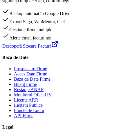
siguranță timp de 5 ani, conform legii.
Backup automat în Google Drive
Export Saga, WinMentor, Ciel
Gestiune firme multiple
Alerte email facturi noi
Descoperă Stocare Factură
Baza de Date
Prospectare Firme
Acces Date Firme
Baza de Date Firme
Bilanț Firme
Restanțe ANAF
Monitorul Oficial IV
Licențe ARR
Licitații Publice
Puncte de Lucru
API Firme
Legal