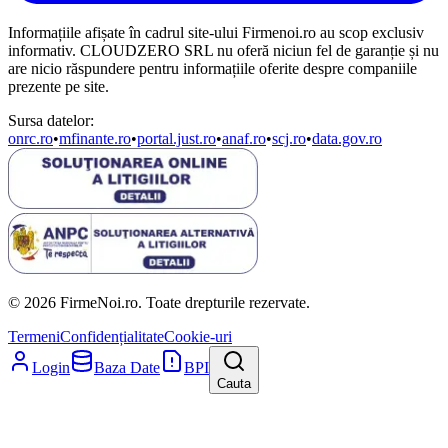
Informațiile afișate în cadrul site-ului Firmenoi.ro au scop exclusiv
informativ. CLOUDZERO SRL nu oferă niciun fel de garanție și nu
are nicio răspundere pentru informațiile oferite despre companiile
prezente pe site.
Sursa datelor:
onrc.ro
•
mfinante.ro
•
portal.just.ro
•
anaf.ro
•
scj.ro
•
data.gov.ro
© 2026 FirmeNoi.ro. Toate drepturile rezervate.
Termeni
Confidențialitate
Cookie-uri
Login
Baza Date
BPI
Cauta