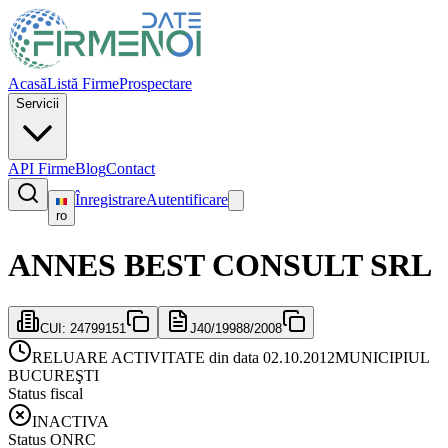
Acasă
Listă Firme
Prospectare
Servicii
API Firme
Blog
Contact
Înregistrare
Autentificare
ro
ANNES BEST CONSULT SRL
CUI:
24799151
J40/19988/2008
RELUARE ACTIVITATE din data 02.10.2012
MUNICIPIUL
BUCUREŞTI
Status fiscal
INACTIVA
Status ONRC