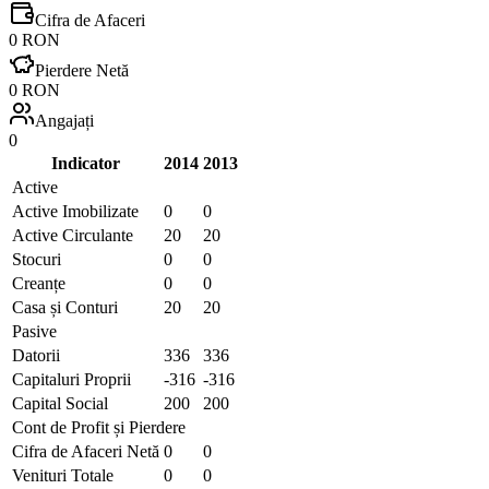
Cifra de Afaceri
0 RON
Pierdere Netă
0 RON
Angajați
0
Indicator
2014
2013
Active
Active Imobilizate
0
0
Active Circulante
20
20
Stocuri
0
0
Creanțe
0
0
Casa și Conturi
20
20
Pasive
Datorii
336
336
Capitaluri Proprii
-316
-316
Capital Social
200
200
Cont de Profit și Pierdere
Cifra de Afaceri Netă
0
0
Venituri Totale
0
0