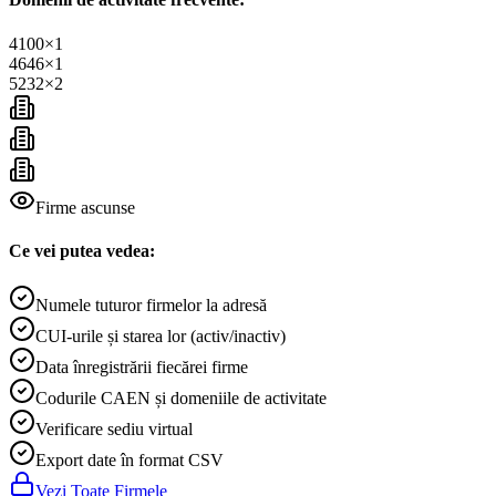
4100
×
1
4646
×
1
5232
×
2
Firme ascunse
Ce vei putea vedea:
Numele tuturor firmelor la adresă
CUI-urile și starea lor (activ/inactiv)
Data înregistrării fiecărei firme
Codurile CAEN și domeniile de activitate
Verificare sediu virtual
Export date în format CSV
Vezi Toate Firmele