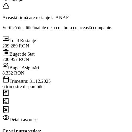
Această firmă are restanțe la ANAF
Verifică detaliile înainte de a colabora cu această companie.
Total Restanțe
209.289
RON
Buget de Stat
200.957
RON
Buget Asigurări
8.332
RON
Trimestru:
31.12.2025
6
trimestre disponibile
Detalii ascunse
Ce vei putea vedea: