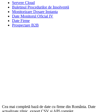
Servere Cloud
Buletinul Procedurilor de Insolvență
Monitorizare Dosare Instanta
Date Monitorul Oficial IV
Date Firme
Prospectare B2B
Cea mai completă bază de date cu firme din România. Date
actualizate zilnic, export CSV și API complet.