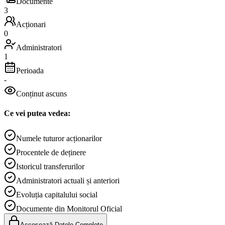
Documente
3
Acționari
0
Administratori
1
Perioada
-
Conținut ascuns
Ce vei putea vedea:
Numele tuturor acționarilor
Procentele de deținere
Istoricul transferurilor
Administratori actuali și anteriori
Evoluția capitalului social
Documente din Monitorul Oficial
Accesează Datele Complete