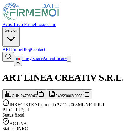
Acasă
Listă Firme
Prospectare
Servicii
API Firme
Blog
Contact
Înregistrare
Autentificare
ro
ART LINEA CREATIV S.R.L.
CUI:
24798946
J40/20003/2008
INREGISTRAT din data 27.11.2008
MUNICIPIUL
BUCUREŞTI
Status fiscal
ACTIVA
Status ONRC