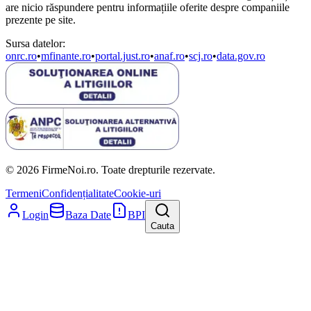
are nicio răspundere pentru informațiile oferite despre companiile
prezente pe site.
Sursa datelor:
onrc.ro
•
mfinante.ro
•
portal.just.ro
•
anaf.ro
•
scj.ro
•
data.gov.ro
© 2026 FirmeNoi.ro. Toate drepturile rezervate.
Termeni
Confidențialitate
Cookie-uri
Login
Baza Date
BPI
Cauta