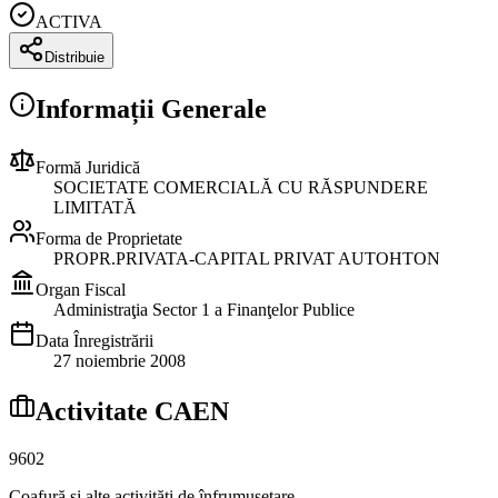
ACTIVA
Distribuie
Informații Generale
Formă Juridică
SOCIETATE COMERCIALĂ CU RĂSPUNDERE
LIMITATĂ
Forma de Proprietate
PROPR.PRIVATA-CAPITAL PRIVAT AUTOHTON
Organ Fiscal
Administraţia Sector 1 a Finanţelor Publice
Data Înregistrării
27 noiembrie 2008
Activitate CAEN
9602
Coafură şi alte activităţi de înfrumuseţare