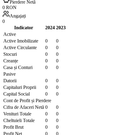
Pierdere Netă
0 RON
Angajați
0
Indicator
2024
2023
Active
Active Imobilizate
0
0
Active Circulante
0
0
Stocuri
0
0
Creanțe
0
0
Casa și Conturi
0
0
Pasive
Datorii
0
0
Capitaluri Proprii
0
0
Capital Social
0
0
Cont de Profit și Pierdere
Cifra de Afaceri Netă
0
0
Venituri Totale
0
0
Cheltuieli Totale
0
0
Profit Brut
0
0
Profit Net
0
0