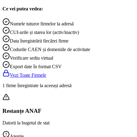
Ce vei putea vedea:
Numele tuturor firmelor la adresă
CUI-urile și starea lor (activ/inactiv)
Data înregistrării fiecărei firme
Codurile CAEN și domeniile de activitate
Verificare sediu virtual
Export date în format CSV
Vezi Toate Firmele
1 firme înregistrate la aceeași adresă
Restanțe ANAF
Datorii la bugetul de stat
Atenție