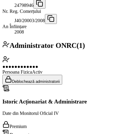
24798946
Nr. Reg. Comerțului
J40/20003/2008
An Înființare
2008
Administrator ONRC
(
1
)
●●●●●●●●●●●●
Persoana Fizica
Activ
Deblochează administratorii
Istoric Acționariat & Administrare
Date din Monitorul Oficial IV
Premium