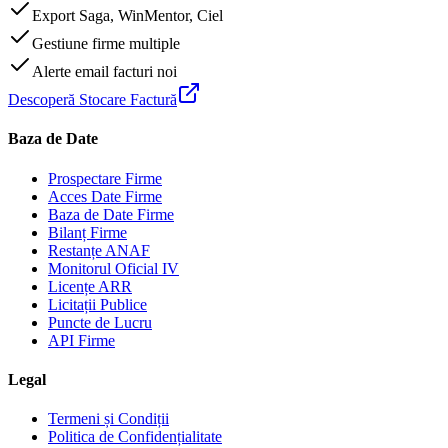
Export Saga, WinMentor, Ciel
Gestiune firme multiple
Alerte email facturi noi
Descoperă Stocare Factură
Baza de Date
Prospectare Firme
Acces Date Firme
Baza de Date Firme
Bilanț Firme
Restanțe ANAF
Monitorul Oficial IV
Licențe ARR
Licitații Publice
Puncte de Lucru
API Firme
Legal
Termeni și Condiții
Politica de Confidențialitate