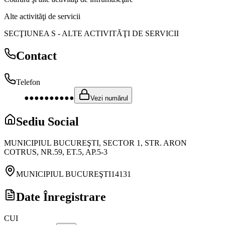
Alte activităţi de servicii
SECŢIUNEA S
-
ALTE ACTIVITĂŢI DE SERVICII
Contact
Telefon
●●●●●●●●●●
Vezi numărul
Sediu Social
MUNICIPIUL BUCUREŞTI, SECTOR 1, STR. ARON
COTRUS, NR.59, ET.5, AP.5-3
MUNICIPIUL BUCUREŞTI
14131
Date Înregistrare
CUI