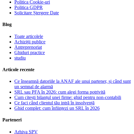
Politica Cookie-uri
Politica GDPR
Solicitare Ștergere Date
Blog
Toate articolele
Achiziții publice
Antreprenoriat
Ghiduri practice
studiu
Articole recente
Ce înseamnă datoriile la ANAF ale unui partener, și când sunt
un semnal de alarmă
SRL sau PFA în 2026: cum alegi forma potrivită
Cum citești bilanțul unei firme: ghid pentru non-contabili
Ce faci când clientul tău intră în insolvență
Ghid complet: cum înființezi un SRL în 2026
Parteneri
Arhiva SPV