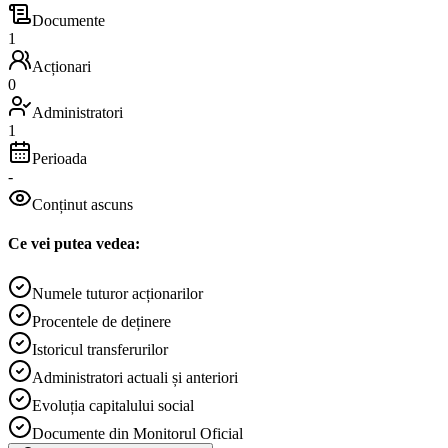
Documente
1
Acționari
0
Administratori
1
Perioada
-
Conținut ascuns
Ce vei putea vedea:
Numele tuturor acționarilor
Procentele de deținere
Istoricul transferurilor
Administratori actuali și anteriori
Evoluția capitalului social
Documente din Monitorul Oficial