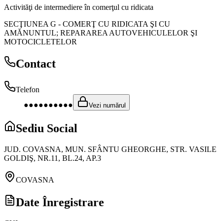
Activităţi de intermediere în comerţul cu ridicata
SECŢIUNEA G
-
COMERŢ CU RIDICATA ŞI CU
AMĂNUNTUL; REPARAREA AUTOVEHICULELOR ŞI
MOTOCICLETELOR
Contact
Telefon
●●●●●●●●●●
Vezi numărul
Sediu Social
JUD. COVASNA, MUN. SFÂNTU GHEORGHE, STR. VASILE
GOLDIŞ, NR.11, BL.24, AP.3
COVASNA
Date Înregistrare