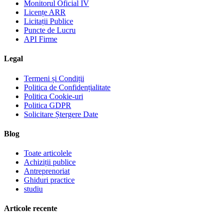
Monitorul Oficial IV
Licențe ARR
Licitații Publice
Puncte de Lucru
API Firme
Legal
Termeni și Condiții
Politica de Confidențialitate
Politica Cookie-uri
Politica GDPR
Solicitare Ștergere Date
Blog
Toate articolele
Achiziții publice
Antreprenoriat
Ghiduri practice
studiu
Articole recente