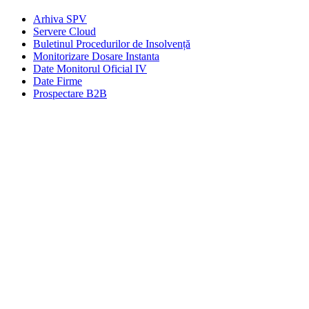
Arhiva SPV
Servere Cloud
Buletinul Procedurilor de Insolvență
Monitorizare Dosare Instanta
Date Monitorul Oficial IV
Date Firme
Prospectare B2B