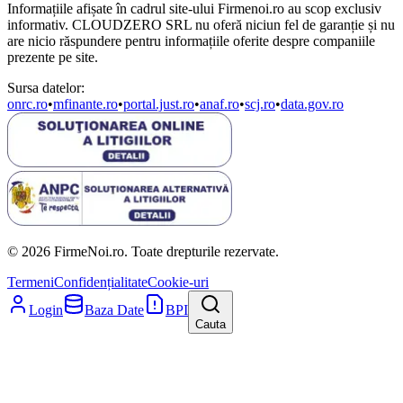
Informațiile afișate în cadrul site-ului Firmenoi.ro au scop exclusiv
informativ. CLOUDZERO SRL nu oferă niciun fel de garanție și nu
are nicio răspundere pentru informațiile oferite despre companiile
prezente pe site.
Sursa datelor:
onrc.ro
•
mfinante.ro
•
portal.just.ro
•
anaf.ro
•
scj.ro
•
data.gov.ro
© 2026 FirmeNoi.ro. Toate drepturile rezervate.
Termeni
Confidențialitate
Cookie-uri
Login
Baza Date
BPI
Cauta