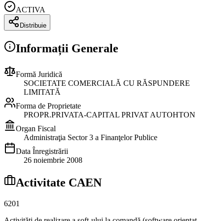
ACTIVA
Distribuie
Informații Generale
Formă Juridică
SOCIETATE COMERCIALĂ CU RĂSPUNDERE
LIMITATĂ
Forma de Proprietate
PROPR.PRIVATA-CAPITAL PRIVAT AUTOHTON
Organ Fiscal
Administraţia Sector 3 a Finanţelor Publice
Data Înregistrării
26 noiembrie 2008
Activitate CAEN
6201
Activităţi de realizare a soft-ului la comandă (software orientat