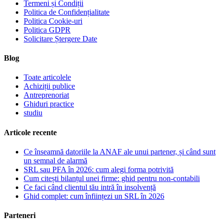
Termeni și Condiții
Politica de Confidențialitate
Politica Cookie-uri
Politica GDPR
Solicitare Ștergere Date
Blog
Toate articolele
Achiziții publice
Antreprenoriat
Ghiduri practice
studiu
Articole recente
Ce înseamnă datoriile la ANAF ale unui partener, și când sunt
un semnal de alarmă
SRL sau PFA în 2026: cum alegi forma potrivită
Cum citești bilanțul unei firme: ghid pentru non-contabili
Ce faci când clientul tău intră în insolvență
Ghid complet: cum înființezi un SRL în 2026
Parteneri