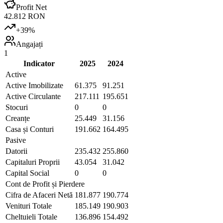
Profit Net
42.812 RON
+
39
%
Angajați
1
Indicator
2025
2024
Active
Active Imobilizate
61.375
91.251
Active Circulante
217.111
195.651
Stocuri
0
0
Creanțe
25.449
31.156
Casa și Conturi
191.662
164.495
Pasive
Datorii
235.432
255.860
Capitaluri Proprii
43.054
31.042
Capital Social
0
0
Cont de Profit și Pierdere
Cifra de Afaceri Netă
181.877
190.774
Venituri Totale
185.149
190.903
Cheltuieli Totale
136.896
154.492