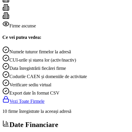
Firme ascunse
Ce vei putea vedea:
Numele tuturor firmelor la adresă
CUI-urile și starea lor (activ/inactiv)
Data înregistrării fiecărei firme
Codurile CAEN și domeniile de activitate
Verificare sediu virtual
Export date în format CSV
Vezi Toate Firmele
10 firme înregistrate la aceeași adresă
Date Financiare