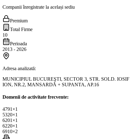
Companii înregistrate la același sediu
Premium
Total Firme
10
Perioada
2013
-
2026
Adresa analizată:
MUNICIPIUL BUCUREŞTI, SECTOR 3, STR. SOLD. IOSIF
ION, NR.2, MANSARDĂ + SUPANTA, AP.16
Domenii de activitate frecvente:
4791
×
1
5320
×
1
6201
×
1
6220
×
1
6910
×
2