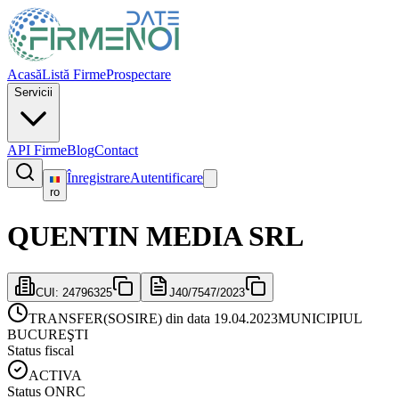
Acasă
Listă Firme
Prospectare
Servicii
API Firme
Blog
Contact
Înregistrare
Autentificare
ro
QUENTIN MEDIA SRL
CUI:
24796325
J40/7547/2023
TRANSFER(SOSIRE) din data 19.04.2023
MUNICIPIUL
BUCUREŞTI
Status fiscal
ACTIVA
Status ONRC