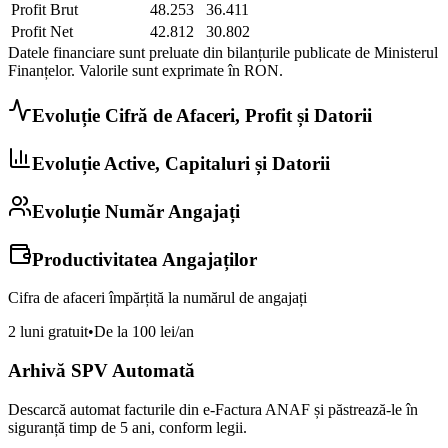
Profit Brut
48.253
36.411
Profit Net
42.812
30.802
Datele financiare sunt preluate din bilanțurile publicate de Ministerul
Finanțelor. Valorile sunt exprimate în
RON
.
Evoluție Cifră de Afaceri, Profit și Datorii
Evoluție Active, Capitaluri și Datorii
Evoluție Număr Angajați
Productivitatea Angajaților
Cifra de afaceri împărțită la numărul de angajați
2 luni gratuit
•
De la 100 lei/an
Arhivă SPV Automată
Descarcă automat facturile din e-Factura ANAF și păstrează-le în
siguranță timp de 5 ani, conform legii.