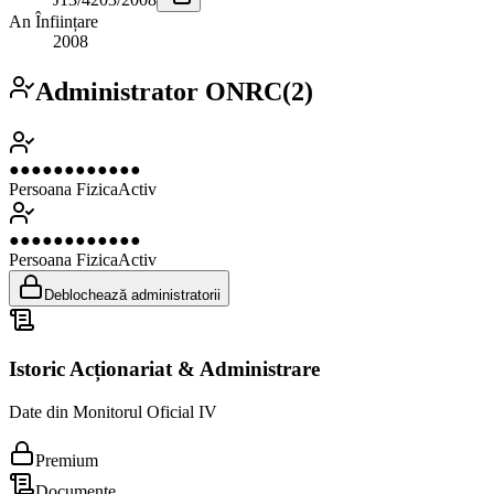
An Înființare
2008
Administrator ONRC
(
2
)
●●●●●●●●●●●●
Persoana Fizica
Activ
●●●●●●●●●●●●
Persoana Fizica
Activ
Deblochează administratorii
Istoric Acționariat & Administrare
Date din Monitorul Oficial IV
Premium
Documente