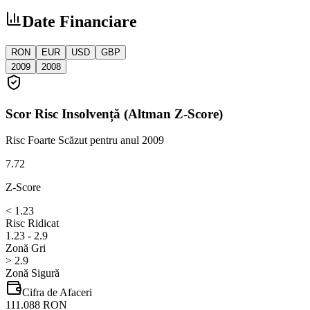
Date Financiare
RON
EUR
USD
GBP
2009
2008
Scor Risc Insolvență (Altman Z-Score)
Risc Foarte Scăzut
pentru anul 2009
7.72
Z-Score
< 1.23
Risc Ridicat
1.23 - 2.9
Zonă Gri
> 2.9
Zonă Sigură
Cifra de Afaceri
111.088 RON