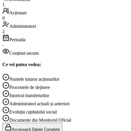
1
Acționari
0
Administratori
2
Perioada
-
Conținut ascuns
Ce vei putea vedea:
Numele tuturor acționarilor
Procentele de deținere
Istoricul transferurilor
Administratori actuali și anteriori
Evoluția capitalului social
Documente din Monitorul Oficial
Accesează Datele Complete