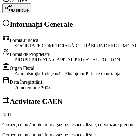
ACTIVA
Distribuie
Informații Generale
Formă Juridică
SOCIETATE COMERCIALĂ CU RĂSPUNDERE LIMITA
Forma de Proprietate
PROPR.PRIVATA-CAPITAL PRIVAT AUTOHTON
Organ Fiscal
Administraţia Judeţeană a Finanţelor Publice Constanţa
Data Înregistrării
26 noiembrie 2008
Activitate CAEN
4711
Comerţ cu amănuntul în magazine nespecializate, cu vânzare predomina
Comerţ cu amănuntul în magazine nespecializate