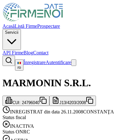
Acasă
Listă Firme
Prospectare
Servicii
API Firme
Blog
Contact
Înregistrare
Autentificare
ro
MARMONIN S.R.L.
CUI:
24796040
J13/4203/2008
INREGISTRAT din data 26.11.2008
CONSTANŢA
Status fiscal
INACTIVA
Status ONRC