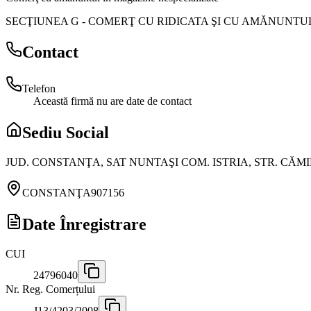
SECŢIUNEA G
-
COMERŢ CU RIDICATA ŞI CU AMĂNUNTU
Contact
Telefon
Această firmă nu are date de contact
Sediu Social
JUD. CONSTANŢA, SAT NUNTAŞI COM. ISTRIA, STR. CĂMI
CONSTANŢA
907156
Date Înregistrare
CUI
24796040
Nr. Reg. Comerțului
J13/4203/2008