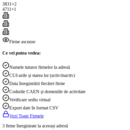
3831
×
2
4711
×
1
Firme ascunse
Ce vei putea vedea:
Numele tuturor firmelor la adresă
CUI-urile și starea lor (activ/inactiv)
Data înregistrării fiecărei firme
Codurile CAEN și domeniile de activitate
Verificare sediu virtual
Export date în format CSV
Vezi Toate Firmele
3 firme înregistrate la aceeași adresă