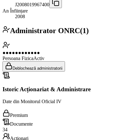
J2008019967400
An Înființare
2008
Administrator ONRC
(
1
)
●●●●●●●●●●●●
Persoana Fizica
Activ
Deblochează administratorii
Istoric Acționariat & Administrare
Date din Monitorul Oficial IV
Premium
Documente
34
Acționari