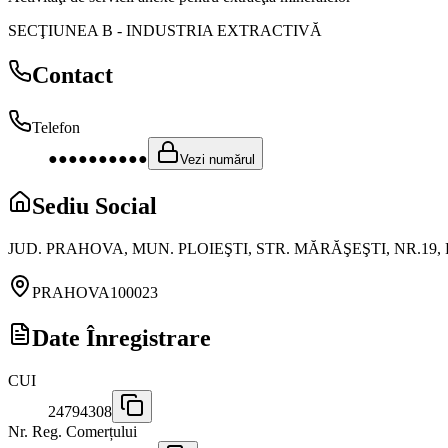
SECŢIUNEA B
-
INDUSTRIA EXTRACTIVĂ
Contact
Telefon
●●●●●●●●●●
Vezi numărul
Sediu Social
JUD. PRAHOVA, MUN. PLOIEŞTI, STR. MĂRĂŞEŞTI, NR.19,
PRAHOVA
100023
Date Înregistrare
CUI
24794308
Nr. Reg. Comerțului