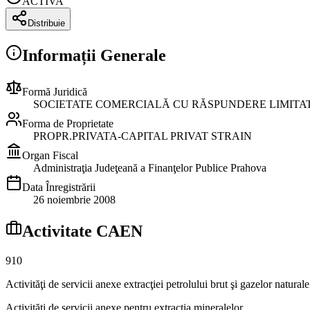
ACTIVA
Distribuie
Informații Generale
Formă Juridică
SOCIETATE COMERCIALĂ CU RĂSPUNDERE LIMITA
Forma de Proprietate
PROPR.PRIVATA-CAPITAL PRIVAT STRAIN
Organ Fiscal
Administraţia Judeţeană a Finanţelor Publice Prahova
Data Înregistrării
26 noiembrie 2008
Activitate CAEN
910
Activităţi de servicii anexe extracţiei petrolului brut şi gazelor naturale
Activităţi de servicii anexe pentru extracţia mineralelor