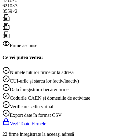
4711
×
1
6210
×
3
8559
×
2
Firme ascunse
Ce vei putea vedea:
Numele tuturor firmelor la adresă
CUI-urile și starea lor (activ/inactiv)
Data înregistrării fiecărei firme
Codurile CAEN și domeniile de activitate
Verificare sediu virtual
Export date în format CSV
Vezi Toate Firmele
22 firme înregistrate la aceeași adresă