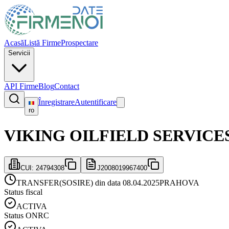
Acasă
Listă Firme
Prospectare
Servicii
API Firme
Blog
Contact
Înregistrare
Autentificare
ro
VIKING OILFIELD SERVICE
CUI:
24794308
J2008019967400
TRANSFER(SOSIRE) din data 08.04.2025
PRAHOVA
Status fiscal
ACTIVA
Status ONRC