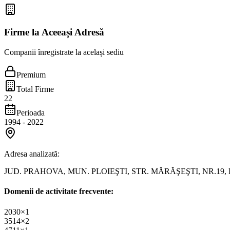
Firme la Aceeași Adresă
Companii înregistrate la același sediu
Premium
Total Firme
22
Perioada
1994
-
2022
Adresa analizată:
JUD. PRAHOVA, MUN. PLOIEŞTI, STR. MĂRĂŞEŞTI, NR.19,
Domenii de activitate frecvente:
2030
×
1
3514
×
2