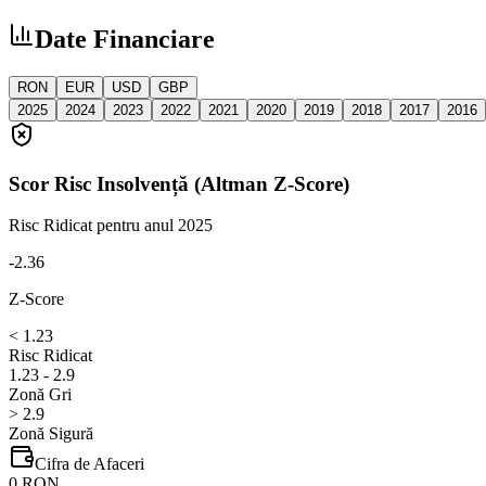
Date Financiare
RON
EUR
USD
GBP
2025
2024
2023
2022
2021
2020
2019
2018
2017
2016
Scor Risc Insolvență (Altman Z-Score)
Risc Ridicat
pentru anul 2025
-2.36
Z-Score
< 1.23
Risc Ridicat
1.23 - 2.9
Zonă Gri
> 2.9
Zonă Sigură
Cifra de Afaceri
0 RON