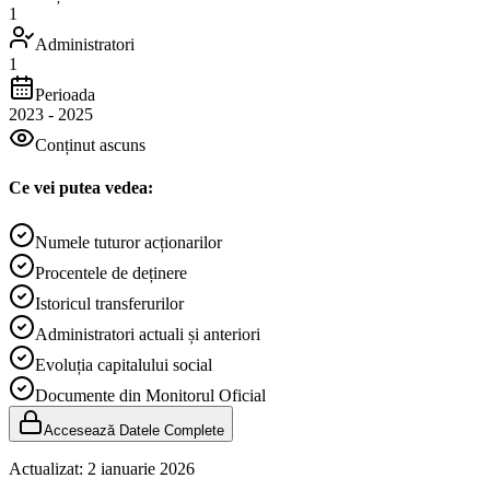
1
Administratori
1
Perioada
2023
-
2025
Conținut ascuns
Ce vei putea vedea:
Numele tuturor acționarilor
Procentele de deținere
Istoricul transferurilor
Administratori actuali și anteriori
Evoluția capitalului social
Documente din Monitorul Oficial
Accesează Datele Complete
Actualizat:
2 ianuarie 2026