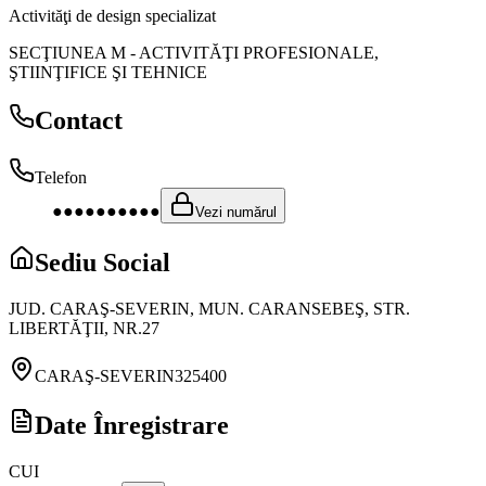
Activităţi de design specializat
SECŢIUNEA M
-
ACTIVITĂŢI PROFESIONALE,
ŞTIINŢIFICE ŞI TEHNICE
Contact
Telefon
●●●●●●●●●●
Vezi numărul
Sediu Social
JUD. CARAŞ-SEVERIN, MUN. CARANSEBEŞ, STR.
LIBERTĂŢII, NR.27
CARAŞ-SEVERIN
325400
Date Înregistrare
CUI