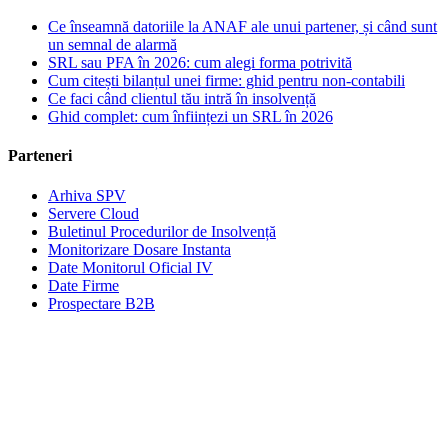
Ce înseamnă datoriile la ANAF ale unui partener, și când sunt
un semnal de alarmă
SRL sau PFA în 2026: cum alegi forma potrivită
Cum citești bilanțul unei firme: ghid pentru non-contabili
Ce faci când clientul tău intră în insolvență
Ghid complet: cum înființezi un SRL în 2026
Parteneri
Arhiva SPV
Servere Cloud
Buletinul Procedurilor de Insolvență
Monitorizare Dosare Instanta
Date Monitorul Oficial IV
Date Firme
Prospectare B2B