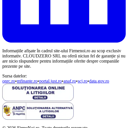
Informațiile afișate în cadrul site-ului Firmenoi.ro au scop exclusiv
informativ. CLOUDZERO SRL nu oferă niciun fel de garanție și nu
are nicio răspundere pentru informațiile oferite despre companiile
prezente pe site.
Sursa datelor:
onrc.ro
•
mfinante.ro
•
portal.just.ro
•
anaf.ro
•
scj.ro
•
data.gov.ro
© 2026 FirmeNoi.ro. Toate drepturile rezervate.