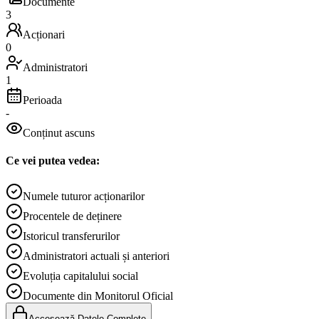
Documente
3
Acționari
0
Administratori
1
Perioada
-
Conținut ascuns
Ce vei putea vedea:
Numele tuturor acționarilor
Procentele de deținere
Istoricul transferurilor
Administratori actuali și anteriori
Evoluția capitalului social
Documente din Monitorul Oficial
Accesează Datele Complete