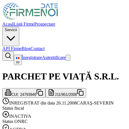
Acasă
Listă Firme
Prospectare
Servicii
API Firme
Blog
Contact
Înregistrare
Autentificare
ro
PARCHET PE VIAŢĂ S.R.L.
CUI:
24793949
J11/951/2008
INREGISTRAT din data 26.11.2008
CARAŞ-SEVERIN
Status fiscal
INACTIVA
Status ONRC