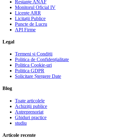
Restanțe ANAF
Monitorul Oficial IV
Licențe ARR
Licitații Publice
Puncte de Lucru
API Firme
Legal
Termeni și Condiții
Politica de Confidențialitate
Politica Cookie-uri
Politica GDPR
Solicitare Ștergere Date
Blog
Toate articolele
Achiziții publice
Antreprenoriat
Ghiduri practice
studiu
Articole recente