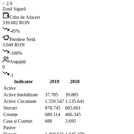
> 2.9
Zonă Sigură
Cifra de Afaceri
339.682 RON
-45
%
Pierdere Netă
3.049 RON
-106
%
Angajați
0
-1
Indicator
2019
2018
Active
Active Imobilizate
37.785
39.885
Active Circulante
1.559.547
1.135.641
Stocuri
878.745
665.601
Creanțe
680.114
466.345
Casa și Conturi
688
3.695
Pasive