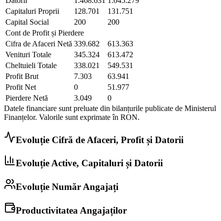
Datorii
1.468.631
1.045.279
Capitaluri Proprii
128.701
131.751
Capital Social
200
200
Cont de Profit și Pierdere
Cifra de Afaceri Netă
339.682
613.363
Venituri Totale
345.324
613.472
Cheltuieli Totale
338.021
549.531
Profit Brut
7.303
63.941
Profit Net
0
51.977
Pierdere Netă
3.049
0
Datele financiare sunt preluate din bilanțurile publicate de Ministerul
Finanțelor. Valorile sunt exprimate în
RON
.
Evoluție Cifră de Afaceri, Profit și Datorii
Evoluție Active, Capitaluri și Datorii
Evoluție Număr Angajați
Productivitatea Angajaților