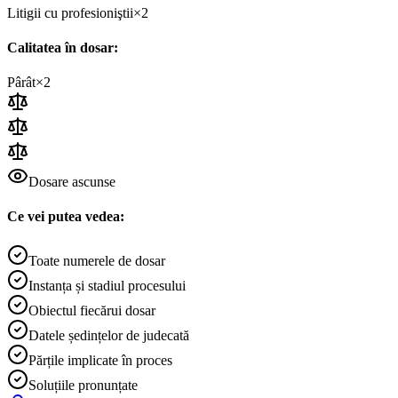
Litigii cu profesioniştii
×
2
Calitatea în dosar:
Pârât
×
2
Dosare ascunse
Ce vei putea vedea:
Toate numerele de dosar
Instanța și stadiul procesului
Obiectul fiecărui dosar
Datele ședințelor de judecată
Părțile implicate în proces
Soluțiile pronunțate