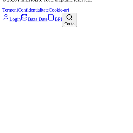
Termeni
Confidențialitate
Cookie-uri
Login
Baza Date
BPI
Cauta