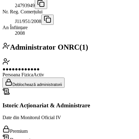
24793949
Nr. Reg. Comerțului
J11/951/2008
An Înființare
2008
Administrator ONRC
(
1
)
●●●●●●●●●●●●
Persoana Fizica
Activ
Deblochează administratorii
Istoric Acționariat & Administrare
Date din Monitorul Oficial IV
Premium