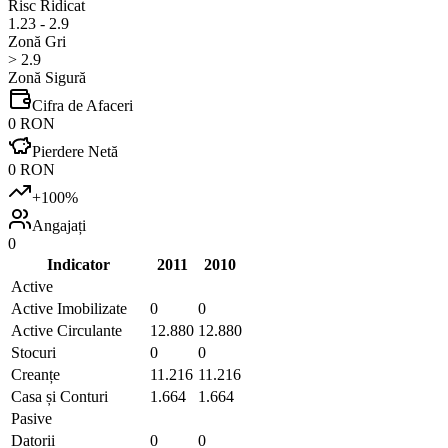
Risc Ridicat
1.23 - 2.9
Zonă Gri
> 2.9
Zonă Sigură
Cifra de Afaceri
0 RON
Pierdere Netă
0 RON
+
100
%
Angajați
0
Indicator
2011
2010
Active
Active Imobilizate
0
0
Active Circulante
12.880
12.880
Stocuri
0
0
Creanțe
11.216
11.216
Casa și Conturi
1.664
1.664
Pasive
Datorii
0
0