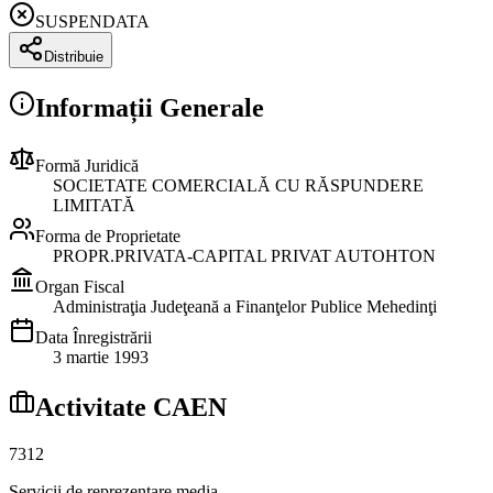
SUSPENDATA
Distribuie
Informații Generale
Formă Juridică
SOCIETATE COMERCIALĂ CU RĂSPUNDERE
LIMITATĂ
Forma de Proprietate
PROPR.PRIVATA-CAPITAL PRIVAT AUTOHTON
Organ Fiscal
Administraţia Judeţeană a Finanţelor Publice Mehedinţi
Data Înregistrării
3 martie 1993
Activitate CAEN
7312
Servicii de reprezentare media