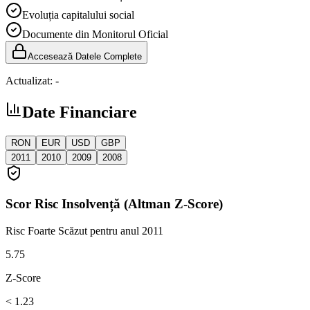
Evoluția capitalului social
Documente din Monitorul Oficial
Accesează Datele Complete
Actualizat:
-
Date Financiare
RON
EUR
USD
GBP
2011
2010
2009
2008
Scor Risc Insolvență (Altman Z-Score)
Risc Foarte Scăzut
pentru anul 2011
5.75
Z-Score
< 1.23