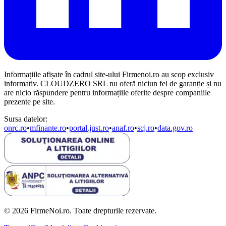
Informațiile afișate în cadrul site-ului Firmenoi.ro au scop exclusiv
informativ. CLOUDZERO SRL nu oferă niciun fel de garanție și nu
are nicio răspundere pentru informațiile oferite despre companiile
prezente pe site.
Sursa datelor:
onrc.ro
•
mfinante.ro
•
portal.just.ro
•
anaf.ro
•
scj.ro
•
data.gov.ro
© 2026 FirmeNoi.ro. Toate drepturile rezervate.