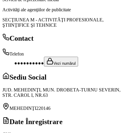
Activităţi ale agenţiilor de publicitate
SECŢIUNEA M
-
ACTIVITĂŢI PROFESIONALE,
ŞTIINŢIFICE ŞI TEHNICE
Contact
Telefon
●●●●●●●●●●
Vezi numărul
Sediu Social
JUD. MEHEDINŢI, MUN. DROBETA-TURNU SEVERIN,
STR. CAROL I, NR.63
MEHEDINŢI
220146
Date Înregistrare