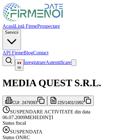
Acasă
Listă Firme
Prospectare
Servicii
API Firme
Blog
Contact
Înregistrare
Autentificare
ro
MEDIA QUEST S.R.L.
CUI:
2479393
J25/1401/1992
SUSPENDARE ACTIVITATE din data
06.07.2009
MEHEDINŢI
Status fiscal
SUSPENDATA
Status ONRC