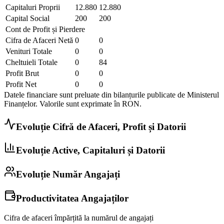
Capitaluri Proprii
12.880
12.880
Capital Social
200
200
Cont de Profit și Pierdere
Cifra de Afaceri Netă
0
0
Venituri Totale
0
0
Cheltuieli Totale
0
84
Profit Brut
0
0
Profit Net
0
0
Datele financiare sunt preluate din bilanțurile publicate de Ministerul
Finanțelor. Valorile sunt exprimate în
RON
.
Evoluție Cifră de Afaceri, Profit și Datorii
Evoluție Active, Capitaluri și Datorii
Evoluție Număr Angajați
Productivitatea Angajaților
Cifra de afaceri împărțită la numărul de angajați