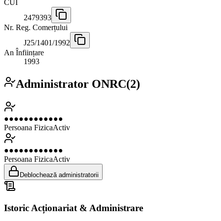
CUI
2479393
Nr. Reg. Comerțului
J25/1401/1992
An Înființare
1993
Administrator ONRC
(
2
)
●●●●●●●●●●●●
Persoana Fizica
Activ
●●●●●●●●●●●●
Persoana Fizica
Activ
Deblochează administratorii
Istoric Acționariat & Administrare