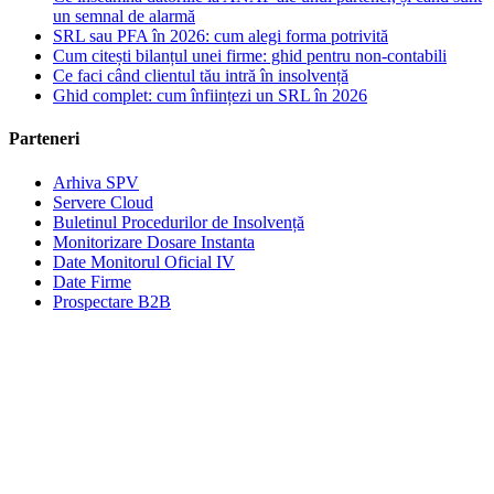
un semnal de alarmă
SRL sau PFA în 2026: cum alegi forma potrivită
Cum citești bilanțul unei firme: ghid pentru non-contabili
Ce faci când clientul tău intră în insolvență
Ghid complet: cum înființezi un SRL în 2026
Parteneri
Arhiva SPV
Servere Cloud
Buletinul Procedurilor de Insolvență
Monitorizare Dosare Instanta
Date Monitorul Oficial IV
Date Firme
Prospectare B2B