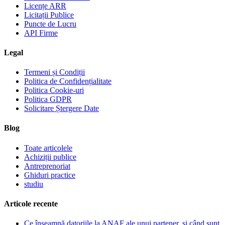
Licențe ARR
Licitații Publice
Puncte de Lucru
API Firme
Legal
Termeni și Condiții
Politica de Confidențialitate
Politica Cookie-uri
Politica GDPR
Solicitare Ștergere Date
Blog
Toate articolele
Achiziții publice
Antreprenoriat
Ghiduri practice
studiu
Articole recente
Ce înseamnă datoriile la ANAF ale unui partener, și când sunt