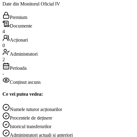
Date din Monitorul Oficial IV
Premium
Documente
4
Acționari
0
Administratori
2
Perioada
-
Conținut ascuns
Ce vei putea vedea:
Numele tuturor acționarilor
Procentele de deținere
Istoricul transferurilor
Administratori actuali și anteriori