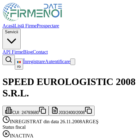
Acasă
Listă Firme
Prospectare
Servicii
API Firme
Blog
Contact
Înregistrare
Autentificare
ro
SPEED EUROLOGISTIC 2008
S.R.L.
CUI:
24793680
J03/2400/2008
INREGISTRAT din data 26.11.2008
ARGEŞ
Status fiscal
INACTIVA