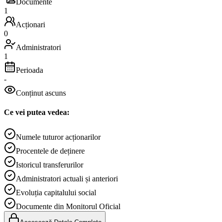
Documente
1
Acționari
0
Administratori
1
Perioada
-
Conținut ascuns
Ce vei putea vedea:
Numele tuturor acționarilor
Procentele de deținere
Istoricul transferurilor
Administratori actuali și anteriori
Evoluția capitalului social
Documente din Monitorul Oficial