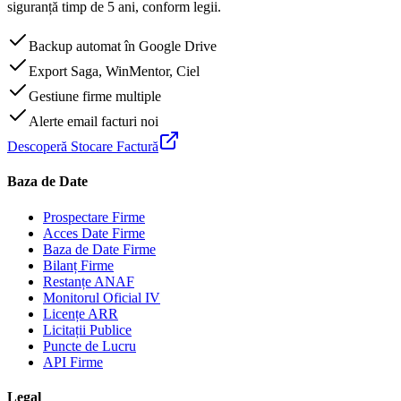
siguranță timp de 5 ani, conform legii.
Backup automat în Google Drive
Export Saga, WinMentor, Ciel
Gestiune firme multiple
Alerte email facturi noi
Descoperă Stocare Factură
Baza de Date
Prospectare Firme
Acces Date Firme
Baza de Date Firme
Bilanț Firme
Restanțe ANAF
Monitorul Oficial IV
Licențe ARR
Licitații Publice
Puncte de Lucru
API Firme
Legal