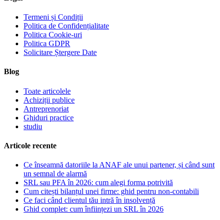
Termeni și Condiții
Politica de Confidențialitate
Politica Cookie-uri
Politica GDPR
Solicitare Ștergere Date
Blog
Toate articolele
Achiziții publice
Antreprenoriat
Ghiduri practice
studiu
Articole recente
Ce înseamnă datoriile la ANAF ale unui partener, și când sunt
un semnal de alarmă
SRL sau PFA în 2026: cum alegi forma potrivită
Cum citești bilanțul unei firme: ghid pentru non-contabili
Ce faci când clientul tău intră în insolvență
Ghid complet: cum înființezi un SRL în 2026