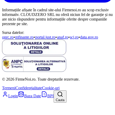
Informațiile afișate în cadrul site-ului Firmenoi.ro au scop exclusiv
informativ. CLOUDZERO SRL nu oferă niciun fel de garanție și nu
are nicio răspundere pentru informațiile oferite despre companiile
prezente pe site.
Sursa datelor:
onrc.ro
•
mfinante.ro
•
portal.just.ro
•
anaf.ro
•
scj.ro
•
data.gov.ro
© 2026 FirmeNoi.ro. Toate drepturile rezervate.
Termeni
Confidențialitate
Cookie-uri
Login
Baza Date
BPI
Cauta