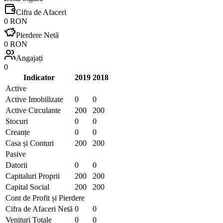
Cifra de Afaceri
0 RON
Pierdere Netă
0 RON
Angajați
0
Indicator
2019
2018
Active
Active Imobilizate
0
0
Active Circulante
200
200
Stocuri
0
0
Creanțe
0
0
Casa și Conturi
200
200
Pasive
Datorii
0
0
Capitaluri Proprii
200
200
Capital Social
200
200
Cont de Profit și Pierdere
Cifra de Afaceri Netă
0
0
Venituri Totale
0
0