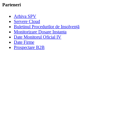
Parteneri
Arhiva SPV
Servere Cloud
Buletinul Procedurilor de Insolvență
Monitorizare Dosare Instanta
Date Monitorul Oficial IV
Date Firme
Prospectare B2B