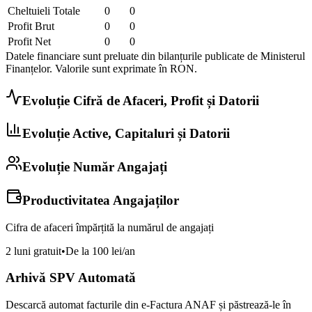
Cheltuieli Totale
0
0
Profit Brut
0
0
Profit Net
0
0
Datele financiare sunt preluate din bilanțurile publicate de Ministerul
Finanțelor. Valorile sunt exprimate în
RON
.
Evoluție Cifră de Afaceri, Profit și Datorii
Evoluție Active, Capitaluri și Datorii
Evoluție Număr Angajați
Productivitatea Angajaților
Cifra de afaceri împărțită la numărul de angajați
2 luni gratuit
•
De la 100 lei/an
Arhivă SPV Automată
Descarcă automat facturile din e-Factura ANAF și păstrează-le în