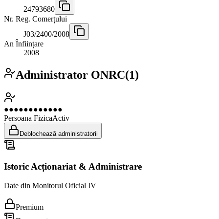
24793680
Nr. Reg. Comerțului
J03/2400/2008
An Înființare
2008
Administrator ONRC
(
1
)
●●●●●●●●●●●●
Persoana Fizica
Activ
Deblochează administratorii
Istoric Acționariat & Administrare
Date din Monitorul Oficial IV
Premium