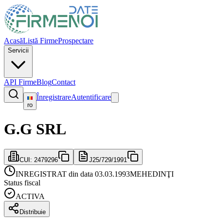
Acasă
Listă Firme
Prospectare
Servicii
API Firme
Blog
Contact
Înregistrare
Autentificare
ro
G.G SRL
CUI:
2479296
J25/729/1991
INREGISTRAT din data 03.03.1993
MEHEDINŢI
Status fiscal
ACTIVA
Distribuie