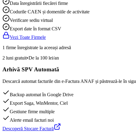
Data înregistrării fiecărei firme
Codurile CAEN și domeniile de activitate
Verificare sediu virtual
Export date în format CSV
Vezi Toate Firmele
1 firme înregistrate la aceeași adresă
2 luni gratuit
•
De la 100 lei/an
Arhivă SPV Automată
Descarcă automat facturile din e-Factura ANAF și păstrează-le în sigur
Backup automat în Google Drive
Export Saga, WinMentor, Ciel
Gestiune firme multiple
Alerte email facturi noi
Descoperă Stocare Factură