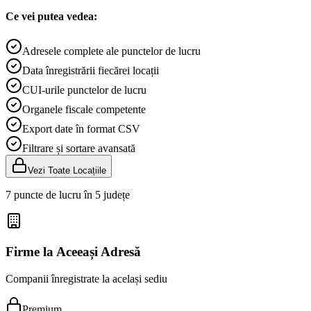
Ce vei putea vedea:
Adresele complete ale punctelor de lucru
Data înregistrării fiecărei locații
CUI-urile punctelor de lucru
Organele fiscale competente
Export date în format CSV
Filtrare și sortare avansată
Vezi Toate Locațiile
7 puncte de lucru în 5 județe
Firme la Aceeași Adresă
Companii înregistrate la același sediu
Premium