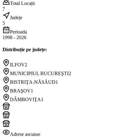
Total Locații
7
Județe
5
Perioada
1998
-
2026
Distribuție pe județe:
ILFOV
2
MUNICIPIUL BUCUREŞTI
2
BISTRIŢA-NĂSĂUD
1
BRAŞOV
1
DÂMBOVIŢA
1
Adrese ascunse