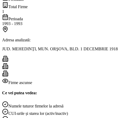
Total Firme
1
Perioada
1993
-
1993
Adresa analizată:
JUD. MEHEDINŢI, MUN. ORŞOVA, BLD. 1 DECEMBRIE 1918,
Firme ascunse
Ce vei putea vedea:
Numele tuturor firmelor la adresă
CUI-urile și starea lor (activ/inactiv)