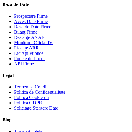
Baza de Date
Prospectare Firme
Acces Date Firme
Baza de Date Firme
Bilanț Firme
Restanțe ANAF
Monitorul Oficial IV
Licențe ARR
Licitații Publice
Puncte de Lucru
API Firme
Legal
Termeni și Condiții
Politica de Confidențialitate
Politica Cookie-uri
Politica GDPR
Solicitare Ștergere Date
Blog
Toate articolele