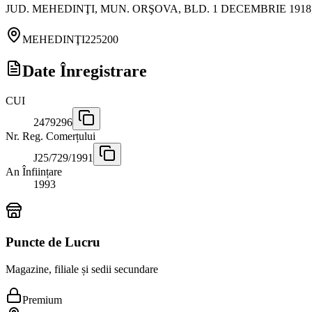
JUD. MEHEDINŢI, MUN. ORŞOVA, BLD. 1 DECEMBRIE 1918,
MEHEDINŢI
225200
Date Înregistrare
CUI
2479296
Nr. Reg. Comerțului
J25/729/1991
An Înființare
1993
Puncte de Lucru
Magazine, filiale și sedii secundare
Premium