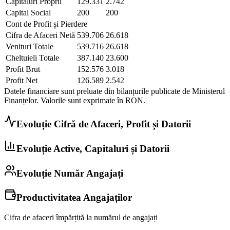
Capitaluri Proprii
129.331
2.742
Capital Social
200
200
Cont de Profit și Pierdere
Cifra de Afaceri Netă
539.706
26.618
Venituri Totale
539.716
26.618
Cheltuieli Totale
387.140
23.600
Profit Brut
152.576
3.018
Profit Net
126.589
2.542
Datele financiare sunt preluate din bilanțurile publicate de Ministerul
Finanțelor. Valorile sunt exprimate în
RON
.
Evoluție Cifră de Afaceri, Profit și Datorii
Evoluție Active, Capitaluri și Datorii
Evoluție Număr Angajați
Productivitatea Angajaților
Cifra de afaceri împărțită la numărul de angajați