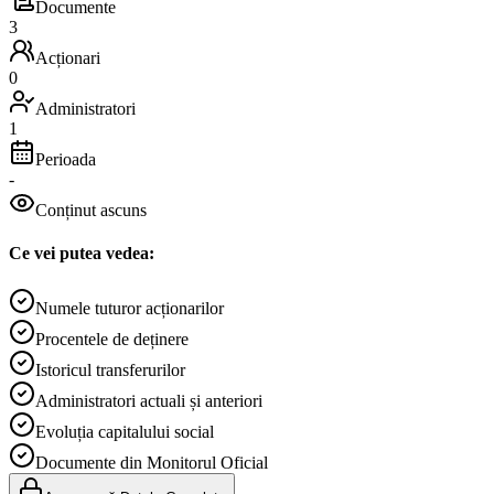
Documente
3
Acționari
0
Administratori
1
Perioada
-
Conținut ascuns
Ce vei putea vedea:
Numele tuturor acționarilor
Procentele de deținere
Istoricul transferurilor
Administratori actuali și anteriori
Evoluția capitalului social
Documente din Monitorul Oficial