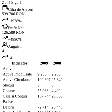
Zonă Sigură
Cifra de Afaceri
539.706 RON
+
1928
%
Profit Net
126.589 RON
+
4880
%
Angajați
4
+
4
Indicator
2009
2008
Active
Active Imobilizate
9.238
2.280
Active Circulante
192.807
25.342
Stocuri
0
0
Creanțe
55.063
4.492
Casa și Conturi
137.744
20.850
Pasive
Datorii
72.714
25.448