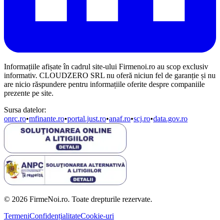
Informațiile afișate în cadrul site-ului Firmenoi.ro au scop exclusiv
informativ. CLOUDZERO SRL nu oferă niciun fel de garanție și nu
are nicio răspundere pentru informațiile oferite despre companiile
prezente pe site.
Sursa datelor:
onrc.ro
•
mfinante.ro
•
portal.just.ro
•
anaf.ro
•
scj.ro
•
data.gov.ro
© 2026 FirmeNoi.ro. Toate drepturile rezervate.
Termeni
Confidențialitate
Cookie-uri