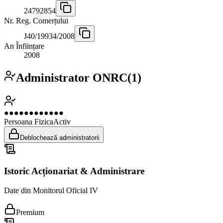
24792854
Nr. Reg. Comerțului
J40/19934/2008
An Înființare
2008
Administrator ONRC
(
1
)
●●●●●●●●●●●●
Persoana Fizica
Activ
Deblochează administratorii
Istoric Acționariat & Administrare
Date din Monitorul Oficial IV
Premium