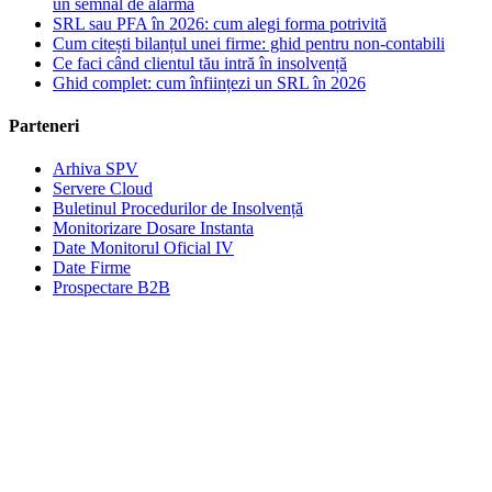
un semnal de alarmă
SRL sau PFA în 2026: cum alegi forma potrivită
Cum citești bilanțul unei firme: ghid pentru non-contabili
Ce faci când clientul tău intră în insolvență
Ghid complet: cum înființezi un SRL în 2026
Parteneri
Arhiva SPV
Servere Cloud
Buletinul Procedurilor de Insolvență
Monitorizare Dosare Instanta
Date Monitorul Oficial IV
Date Firme
Prospectare B2B