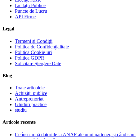
Licitații Publice
Puncte de Lucru
API Firme
Legal
Termeni și Condiții
Politica de Confidențialitate
Politica Cookie-uri
Politica GDPR
Solicitare Ștergere Date
Blog
Toate articolele
Achiziții publice
Antreprenoriat
Ghiduri practice
studiu
Articole recente
Ce înseamnă datoriile la ANAF ale unui partener, și când sunt