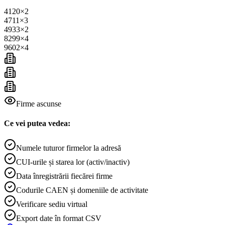
4120
×
2
4711
×
3
4933
×
2
8299
×
4
9602
×
4
Firme ascunse
Ce vei putea vedea:
Numele tuturor firmelor la adresă
CUI-urile și starea lor (activ/inactiv)
Data înregistrării fiecărei firme
Codurile CAEN și domeniile de activitate
Verificare sediu virtual
Export date în format CSV