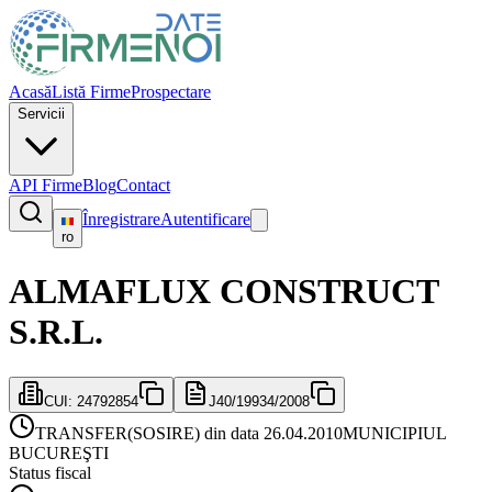
Acasă
Listă Firme
Prospectare
Servicii
API Firme
Blog
Contact
Înregistrare
Autentificare
ro
ALMAFLUX CONSTRUCT
S.R.L.
CUI:
24792854
J40/19934/2008
TRANSFER(SOSIRE) din data 26.04.2010
MUNICIPIUL
BUCUREŞTI
Status fiscal