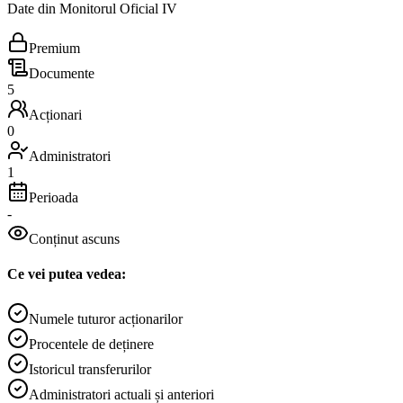
Date din Monitorul Oficial IV
Premium
Documente
5
Acționari
0
Administratori
1
Perioada
-
Conținut ascuns
Ce vei putea vedea:
Numele tuturor acționarilor
Procentele de deținere
Istoricul transferurilor
Administratori actuali și anteriori