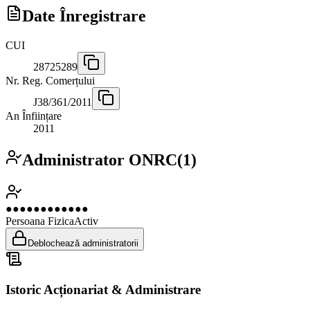
Date Înregistrare
CUI
28725289
Nr. Reg. Comerțului
J38/361/2011
An Înființare
2011
Administrator ONRC
(
1
)
●●●●●●●●●●●●
Persoana Fizica
Activ
Deblochează administratorii
Istoric Acționariat & Administrare