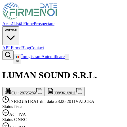
Acasă
Listă Firme
Prospectare
Servicii
API Firme
Blog
Contact
Înregistrare
Autentificare
ro
LUMAN SOUND S.R.L.
CUI:
28725289
J38/361/2011
INREGISTRAT din data 28.06.2011
VÂLCEA
Status fiscal
ACTIVA
Status ONRC