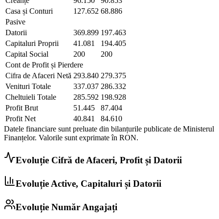
Creanțe
96.150
90.853
Casa și Conturi
127.652
68.886
Pasive
Datorii
369.899
197.463
Capitaluri Proprii
41.081
194.405
Capital Social
200
200
Cont de Profit și Pierdere
Cifra de Afaceri Netă
293.840
279.375
Venituri Totale
337.037
286.332
Cheltuieli Totale
285.592
198.928
Profit Brut
51.445
87.404
Profit Net
40.841
84.610
Datele financiare sunt preluate din bilanțurile publicate de Ministerul
Finanțelor. Valorile sunt exprimate în
RON
.
Evoluție Cifră de Afaceri, Profit și Datorii
Evoluție Active, Capitaluri și Datorii
Evoluție Număr Angajați