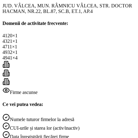
JUD. VÂLCEA, MUN. RÂMNICU VÂLCEA, STR. DOCTOR
HACMAN, NR.22, BL.87, SC.B, ET.1, AP.4
Domenii de activitate frecvente:
4120
×
1
4321
×
1
4711
×
1
4932
×
1
4941
×
4
Firme ascunse
Ce vei putea vedea:
Numele tuturor firmelor la adresă
CUI-urile și starea lor (activ/inactiv)
Data înregistrării fiecărei firme