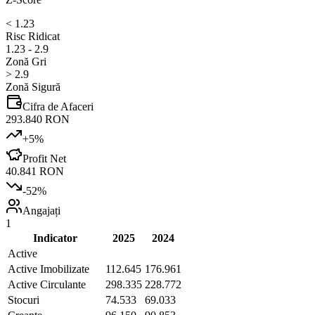
< 1.23
Risc Ridicat
1.23 - 2.9
Zonă Gri
> 2.9
Zonă Sigură
Cifra de Afaceri
293.840 RON
+
5
%
Profit Net
40.841 RON
-52
%
Angajați
1
Indicator
2025
2024
Active
Active Imobilizate
112.645
176.961
Active Circulante
298.335
228.772
Stocuri
74.533
69.033