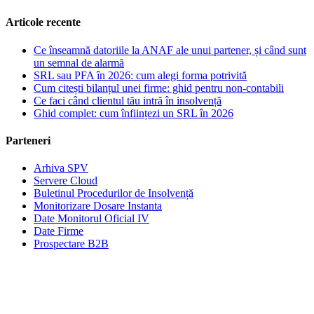
Articole recente
Ce înseamnă datoriile la ANAF ale unui partener, și când sunt
un semnal de alarmă
SRL sau PFA în 2026: cum alegi forma potrivită
Cum citești bilanțul unei firme: ghid pentru non-contabili
Ce faci când clientul tău intră în insolvență
Ghid complet: cum înființezi un SRL în 2026
Parteneri
Arhiva SPV
Servere Cloud
Buletinul Procedurilor de Insolvență
Monitorizare Dosare Instanta
Date Monitorul Oficial IV
Date Firme
Prospectare B2B