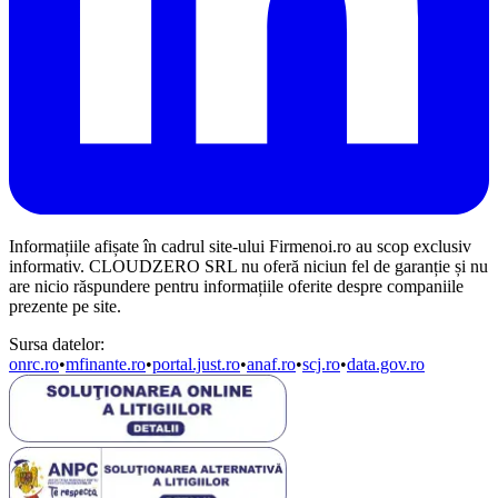
Informațiile afișate în cadrul site-ului Firmenoi.ro au scop exclusiv
informativ. CLOUDZERO SRL nu oferă niciun fel de garanție și nu
are nicio răspundere pentru informațiile oferite despre companiile
prezente pe site.
Sursa datelor:
onrc.ro
•
mfinante.ro
•
portal.just.ro
•
anaf.ro
•
scj.ro
•
data.gov.ro