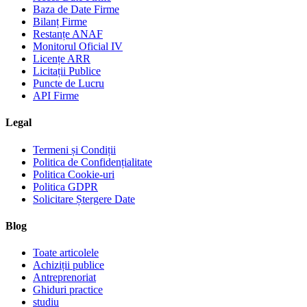
Baza de Date Firme
Bilanț Firme
Restanțe ANAF
Monitorul Oficial IV
Licențe ARR
Licitații Publice
Puncte de Lucru
API Firme
Legal
Termeni și Condiții
Politica de Confidențialitate
Politica Cookie-uri
Politica GDPR
Solicitare Ștergere Date
Blog
Toate articolele
Achiziții publice
Antreprenoriat
Ghiduri practice
studiu