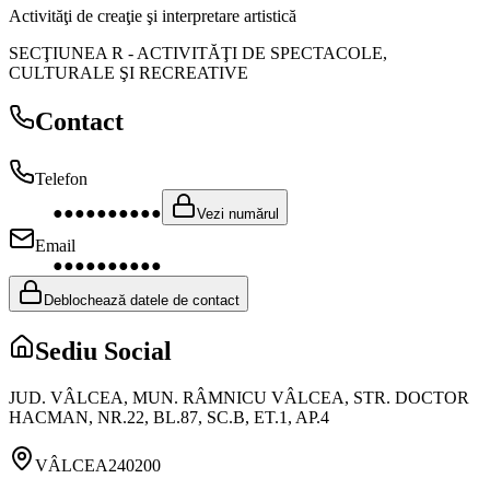
Activităţi de creaţie şi interpretare artistică
SECŢIUNEA R
-
ACTIVITĂŢI DE SPECTACOLE,
CULTURALE ŞI RECREATIVE
Contact
Telefon
●●●●●●●●●●
Vezi numărul
Email
●●●●●●●●●●
Deblochează datele de contact
Sediu Social
JUD. VÂLCEA, MUN. RÂMNICU VÂLCEA, STR. DOCTOR
HACMAN, NR.22, BL.87, SC.B, ET.1, AP.4
VÂLCEA
240200