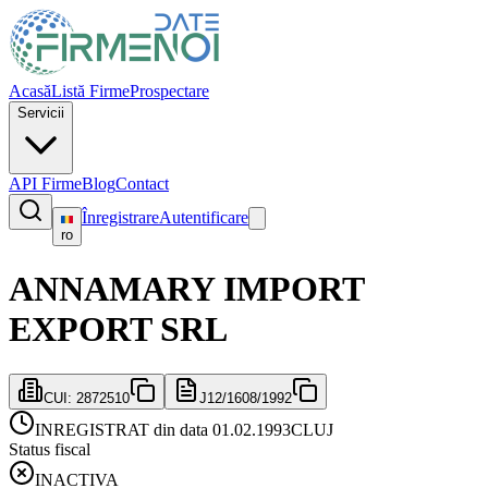
Acasă
Listă Firme
Prospectare
Servicii
API Firme
Blog
Contact
Înregistrare
Autentificare
ro
ANNAMARY IMPORT
EXPORT SRL
CUI:
2872510
J12/1608/1992
INREGISTRAT din data 01.02.1993
CLUJ
Status fiscal
INACTIVA