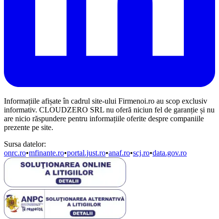
Informațiile afișate în cadrul site-ului Firmenoi.ro au scop exclusiv
informativ. CLOUDZERO SRL nu oferă niciun fel de garanție și nu
are nicio răspundere pentru informațiile oferite despre companiile
prezente pe site.
Sursa datelor:
onrc.ro
•
mfinante.ro
•
portal.just.ro
•
anaf.ro
•
scj.ro
•
data.gov.ro