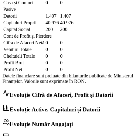
Casa și Conturi
0
0
Pasive
Datorii
1.407
1.407
Capitaluri Proprii
40.976
40.976
Capital Social
200
200
Cont de Profit și Pierdere
Cifra de Afaceri Netă
0
0
Venituri Totale
0
0
Cheltuieli Totale
0
0
Profit Brut
0
0
Profit Net
0
0
Datele financiare sunt preluate din bilanțurile publicate de Ministerul
Finanțelor. Valorile sunt exprimate în
RON
.
Evoluție Cifră de Afaceri, Profit și Datorii
Evoluție Active, Capitaluri și Datorii
Evoluție Număr Angajați