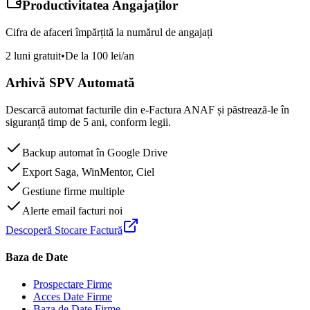
Productivitatea Angajaților
Cifra de afaceri împărțită la numărul de angajați
2 luni gratuit
•
De la 100 lei/an
Arhivă SPV Automată
Descarcă automat facturile din e-Factura ANAF și păstrează-le în
siguranță timp de 5 ani, conform legii.
Backup automat în Google Drive
Export Saga, WinMentor, Ciel
Gestiune firme multiple
Alerte email facturi noi
Descoperă Stocare Factură
Baza de Date
Prospectare Firme
Acces Date Firme
Baza de Date Firme