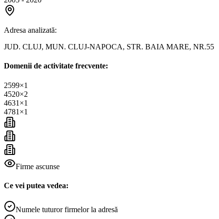
Adresa analizată:
JUD. CLUJ, MUN. CLUJ-NAPOCA, STR. BAIA MARE, NR.55
Domenii de activitate frecvente:
2599
×
1
4520
×
2
4631
×
1
4781
×
1
Firme ascunse
Ce vei putea vedea:
Numele tuturor firmelor la adresă