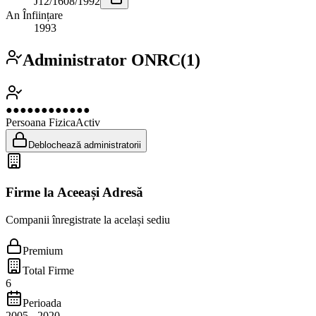
J12/1608/1992
An Înființare
1993
Administrator ONRC
(
1
)
●●●●●●●●●●●●
Persoana Fizica
Activ
Deblochează administratorii
Firme la Aceeași Adresă
Companii înregistrate la același sediu
Premium
Total Firme
6
Perioada
2005
-
2020