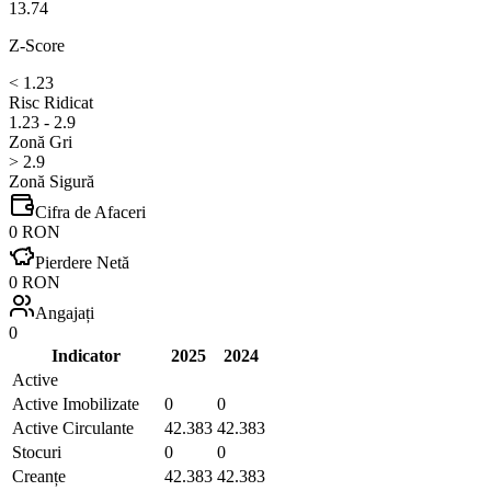
13.74
Z-Score
< 1.23
Risc Ridicat
1.23 - 2.9
Zonă Gri
> 2.9
Zonă Sigură
Cifra de Afaceri
0 RON
Pierdere Netă
0 RON
Angajați
0
Indicator
2025
2024
Active
Active Imobilizate
0
0
Active Circulante
42.383
42.383
Stocuri
0
0
Creanțe
42.383
42.383