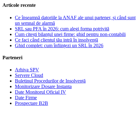
Articole recente
Ce înseamnă datoriile la ANAF ale unui partener, și când sunt
un semnal de alarmă
SRL sau PFA în 2026: cum alegi forma potrivită
Cum citești bilanțul unei firme: ghid pentru non-contabili
Ce faci când clientul tău intră în insolvență
Ghid complet: cum înființezi un SRL în 2026
Parteneri
Arhiva SPV
Servere Cloud
Buletinul Procedurilor de Insolvență
Monitorizare Dosare Instanta
Date Monitorul Oficial IV
Date Firme
Prospectare B2B