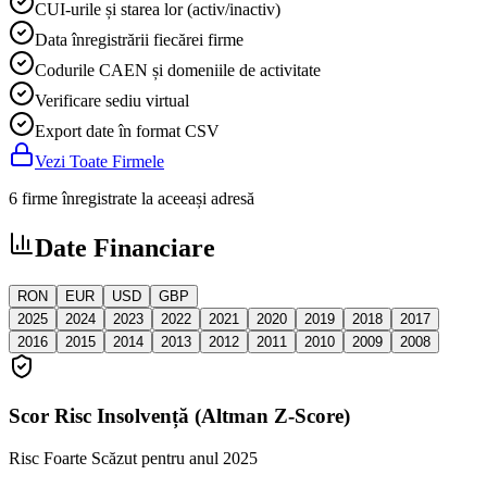
CUI-urile și starea lor (activ/inactiv)
Data înregistrării fiecărei firme
Codurile CAEN și domeniile de activitate
Verificare sediu virtual
Export date în format CSV
Vezi Toate Firmele
6 firme înregistrate la aceeași adresă
Date Financiare
RON
EUR
USD
GBP
2025
2024
2023
2022
2021
2020
2019
2018
2017
2016
2015
2014
2013
2012
2011
2010
2009
2008
Scor Risc Insolvență (Altman Z-Score)
Risc Foarte Scăzut
pentru anul 2025