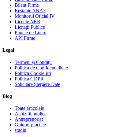
Bilanț Firme
Restanțe ANAF
Monitorul Oficial IV
Licențe ARR
Licitații Publice
Puncte de Lucru
API Firme
Legal
Termeni și Condiții
Politica de Confidențialitate
Politica Cookie-uri
Politica GDPR
Solicitare Ștergere Date
Blog
Toate articolele
Achiziții publice
Antreprenoriat
Ghiduri practice
studiu