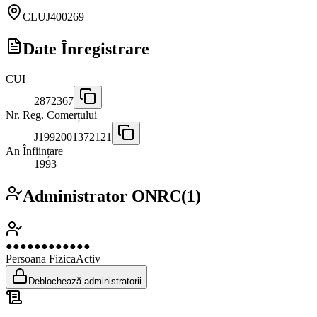
CLUJ
400269
Date Înregistrare
CUI
2872367
Nr. Reg. Comerțului
J1992001372121
An Înființare
1993
Administrator ONRC
(
1
)
●●●●●●●●●●●●
Persoana Fizica
Activ
Deblochează administratorii