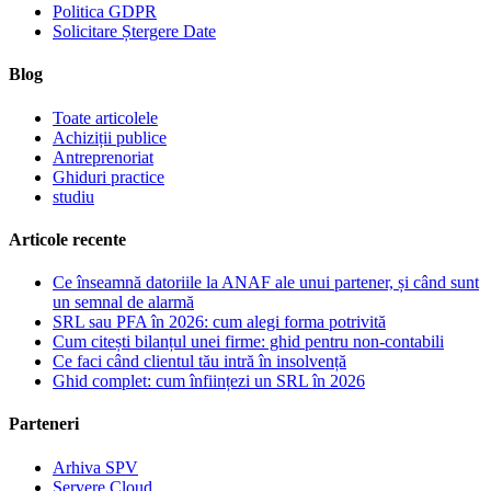
Politica GDPR
Solicitare Ștergere Date
Blog
Toate articolele
Achiziții publice
Antreprenoriat
Ghiduri practice
studiu
Articole recente
Ce înseamnă datoriile la ANAF ale unui partener, și când sunt
un semnal de alarmă
SRL sau PFA în 2026: cum alegi forma potrivită
Cum citești bilanțul unei firme: ghid pentru non-contabili
Ce faci când clientul tău intră în insolvență
Ghid complet: cum înființezi un SRL în 2026
Parteneri
Arhiva SPV
Servere Cloud