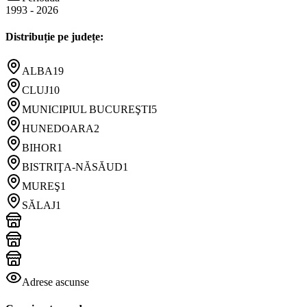
1993
-
2026
Distribuție pe județe:
ALBA
19
CLUJ
10
MUNICIPIUL BUCUREŞTI
5
HUNEDOARA
2
BIHOR
1
BISTRIŢA-NĂSĂUD
1
MUREŞ
1
SĂLAJ
1
Adrese ascunse