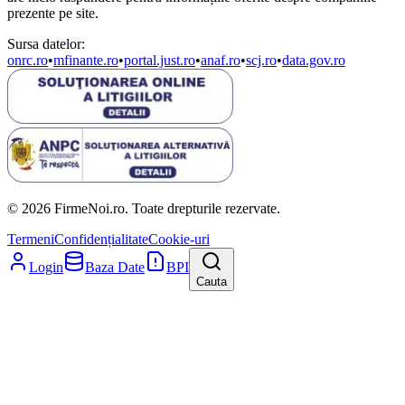
prezente pe site.
Sursa datelor:
onrc.ro
•
mfinante.ro
•
portal.just.ro
•
anaf.ro
•
scj.ro
•
data.gov.ro
© 2026 FirmeNoi.ro. Toate drepturile rezervate.
Termeni
Confidențialitate
Cookie-uri
Login
Baza Date
BPI
Cauta