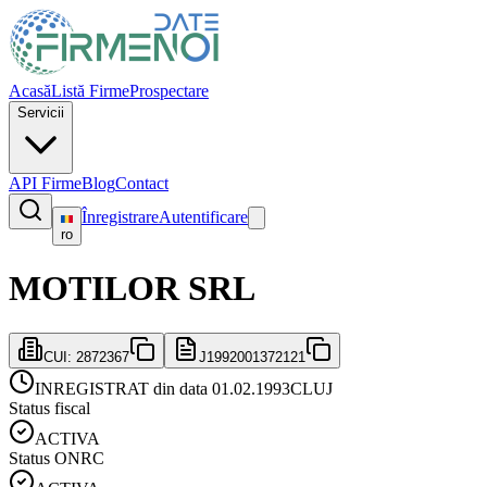
Acasă
Listă Firme
Prospectare
Servicii
API Firme
Blog
Contact
Înregistrare
Autentificare
ro
MOTILOR SRL
CUI:
2872367
J1992001372121
INREGISTRAT din data 01.02.1993
CLUJ
Status fiscal
ACTIVA
Status ONRC