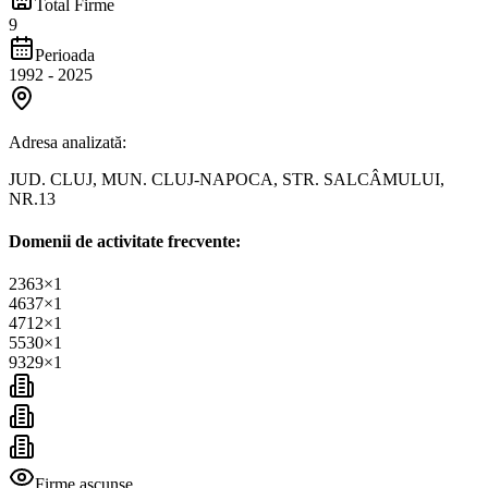
Total Firme
9
Perioada
1992
-
2025
Adresa analizată:
JUD. CLUJ, MUN. CLUJ-NAPOCA, STR. SALCÂMULUI,
NR.13
Domenii de activitate frecvente:
2363
×
1
4637
×
1
4712
×
1
5530
×
1
9329
×
1
Firme ascunse