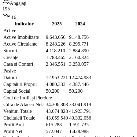
Angajați
195
-16
Indicator
2025
2024
Active
Active Imobilizate
9.643.656
9.148.756
Active Circulante
8.248.226
8.295.771
Stocuri
4.118.210
2.884.890
Creanțe
1.783.465
2.160.824
Casa și Conturi
2.346.551
3.250.057
Pasive
Datorii
12.953.221
12.474.983
Capitaluri Proprii
4.080.333
4.387.446
Capital Social
50.200
50.200
Cont de Profit și Pierdere
Cifra de Afaceri Netă
34.306.308
33.041.919
Venituri Totale
43.674.828
41.923.791
Cheltuieli Totale
43.059.540
40.332.056
Profit Brut
615.288
1.591.735
Profit Net
572.047
1.428.988