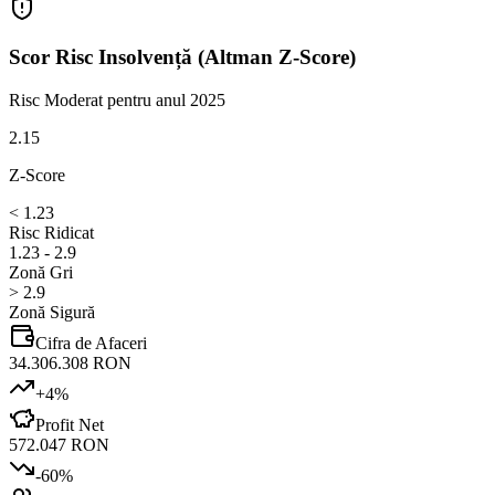
Scor Risc Insolvență (Altman Z-Score)
Risc Moderat
pentru anul 2025
2.15
Z-Score
< 1.23
Risc Ridicat
1.23 - 2.9
Zonă Gri
> 2.9
Zonă Sigură
Cifra de Afaceri
34.306.308 RON
+
4
%
Profit Net
572.047 RON
-60
%