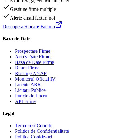
Export Saga, WinMentor, Ciel
Gestiune firme multiple
Alerte email facturi noi
Descoperă Stocare Factură
Baza de Date
Prospectare Firme
Acces Date Firme
Baza de Date Firme
Bilanț Firme
Restanțe ANAF
Monitorul Oficial IV
Licențe ARR
Licitații Publice
Puncte de Lucru
API Firme
Legal
Termeni și Condiții
Politica de Confidențialitate
Politica Cookie-uri