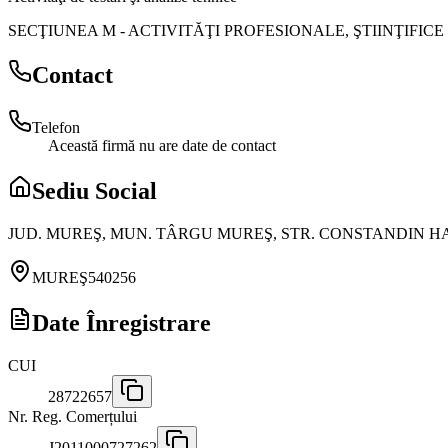
SECŢIUNEA M
-
ACTIVITĂŢI PROFESIONALE, ŞTIINŢIFICE
Contact
Telefon
Această firmă nu are date de contact
Sediu Social
JUD. MUREŞ, MUN. TÂRGU MUREŞ, STR. CONSTANDIN HAGI
MUREŞ
540256
Date Înregistrare
CUI
28722657
Nr. Reg. Comerțului
J2011000727262