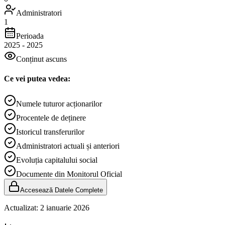
Administratori
1
Perioada
2025
-
2025
Conținut ascuns
Ce vei putea vedea:
Numele tuturor acționarilor
Procentele de deținere
Istoricul transferurilor
Administratori actuali și anteriori
Evoluția capitalului social
Documente din Monitorul Oficial
Accesează Datele Complete
Actualizat:
2 ianuarie 2026