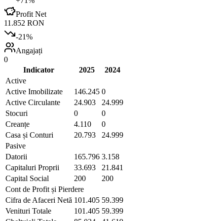
+
71
%
Profit Net
11.852 RON
-21
%
Angajați
0
Indicator
2025
2024
Active
Active Imobilizate
146.245
0
Active Circulante
24.903
24.999
Stocuri
0
0
Creanțe
4.110
0
Casa și Conturi
20.793
24.999
Pasive
Datorii
165.796
3.158
Capitaluri Proprii
33.693
21.841
Capital Social
200
200
Cont de Profit și Pierdere
Cifra de Afaceri Netă
101.405
59.399
Venituri Totale
101.405
59.399