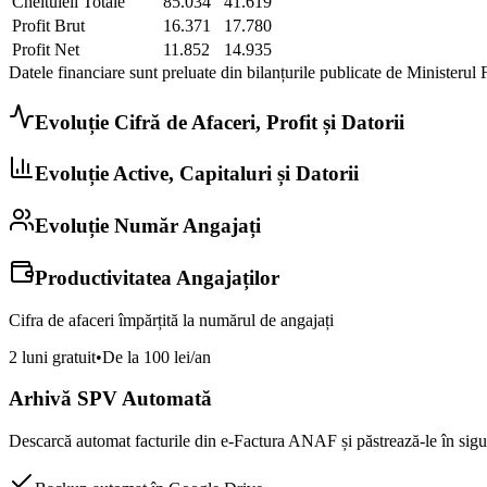
Cheltuieli Totale
85.034
41.619
Profit Brut
16.371
17.780
Profit Net
11.852
14.935
Datele financiare sunt preluate din bilanțurile publicate de Ministerul 
Evoluție Cifră de Afaceri, Profit și Datorii
Evoluție Active, Capitaluri și Datorii
Evoluție Număr Angajați
Productivitatea Angajaților
Cifra de afaceri împărțită la numărul de angajați
2 luni gratuit
•
De la 100 lei/an
Arhivă SPV Automată
Descarcă automat facturile din e-Factura ANAF și păstrează-le în sigur