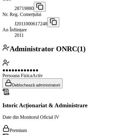
28719880
Nr. Reg. Comerțului
J2011000617248
An Înființare
2011
Administrator ONRC
(
1
)
●●●●●●●●●●●●
Persoana Fizica
Activ
Deblochează administratorii
Istoric Acționariat & Administrare
Date din Monitorul Oficial IV
Premium