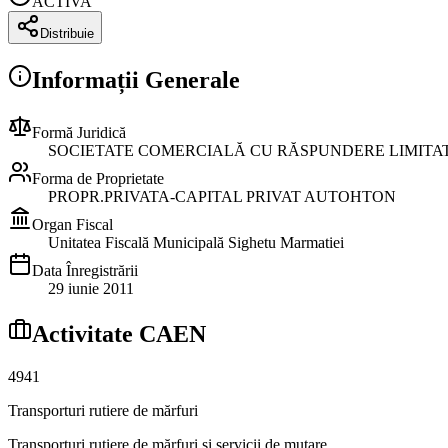
ACTIVA
Distribuie
Informații Generale
Formă Juridică
SOCIETATE COMERCIALĂ CU RĂSPUNDERE LIMITA
Forma de Proprietate
PROPR.PRIVATA-CAPITAL PRIVAT AUTOHTON
Organ Fiscal
Unitatea Fiscală Municipală Sighetu Marmatiei
Data Înregistrării
29 iunie 2011
Activitate CAEN
4941
Transporturi rutiere de mărfuri
Transporturi rutiere de mărfuri şi servicii de mutare