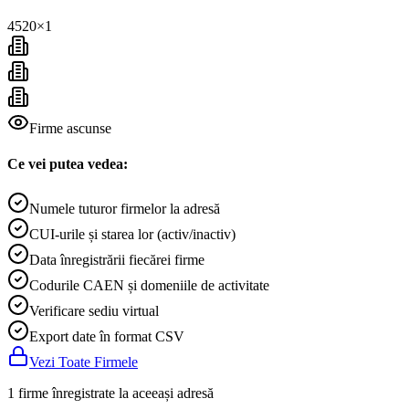
4520
×
1
Firme ascunse
Ce vei putea vedea:
Numele tuturor firmelor la adresă
CUI-urile și starea lor (activ/inactiv)
Data înregistrării fiecărei firme
Codurile CAEN și domeniile de activitate
Verificare sediu virtual
Export date în format CSV
Vezi Toate Firmele
1 firme înregistrate la aceeași adresă