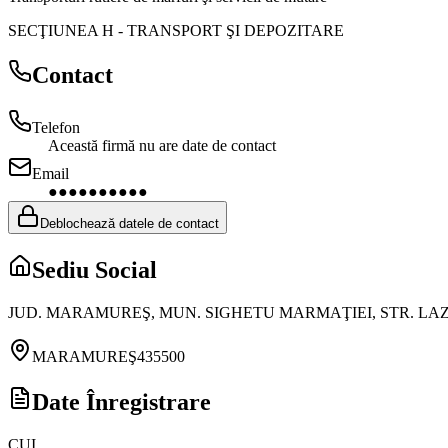
SECŢIUNEA H
-
TRANSPORT ŞI DEPOZITARE
Contact
Telefon
Această firmă nu are date de contact
Email
●●●●●●●●●●
Deblochează datele de contact
Sediu Social
JUD. MARAMUREŞ, MUN. SIGHETU MARMAŢIEI, STR. LAZ
MARAMUREŞ
435500
Date Înregistrare
CUI