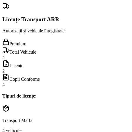
Licențe Transport ARR
Autorizații și vehicule înregistrate
Premium
Total Vehicule
4
Licențe
2
Copii Conforme
4
Tipuri de licențe:
Transport Marfă
4
vehicule