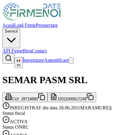
Acasă
Listă Firme
Prospectare
Servicii
API Firme
Blog
Contact
Înregistrare
Autentificare
ro
SEMAR PASM SRL
CUI:
28719880
J2011000617248
INREGISTRAT din data 28.06.2011
MARAMUREŞ
Status fiscal
ACTIVA
Status ONRC