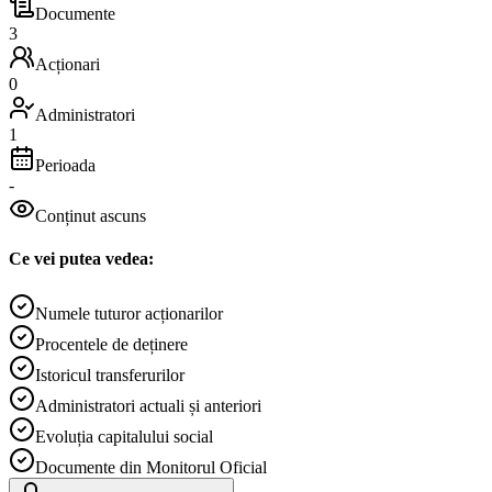
Documente
3
Acționari
0
Administratori
1
Perioada
-
Conținut ascuns
Ce vei putea vedea:
Numele tuturor acționarilor
Procentele de deținere
Istoricul transferurilor
Administratori actuali și anteriori
Evoluția capitalului social
Documente din Monitorul Oficial