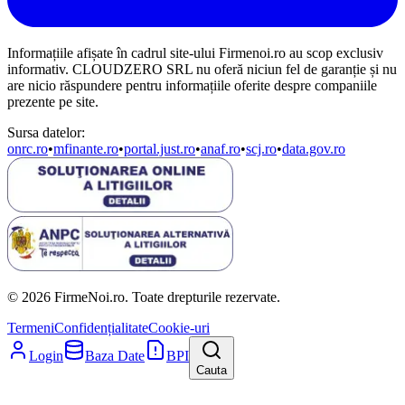
Informațiile afișate în cadrul site-ului Firmenoi.ro au scop exclusiv
informativ. CLOUDZERO SRL nu oferă niciun fel de garanție și nu
are nicio răspundere pentru informațiile oferite despre companiile
prezente pe site.
Sursa datelor:
onrc.ro
•
mfinante.ro
•
portal.just.ro
•
anaf.ro
•
scj.ro
•
data.gov.ro
© 2026 FirmeNoi.ro. Toate drepturile rezervate.
Termeni
Confidențialitate
Cookie-uri
Login
Baza Date
BPI
Cauta