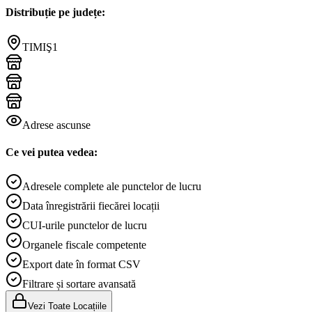
Distribuție pe județe:
TIMIŞ
1
Adrese ascunse
Ce vei putea vedea:
Adresele complete ale punctelor de lucru
Data înregistrării fiecărei locații
CUI-urile punctelor de lucru
Organele fiscale competente
Export date în format CSV
Filtrare și sortare avansată
Vezi Toate Locațiile