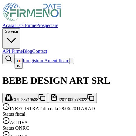
Acasă
Listă Firme
Prospectare
Servicii
API Firme
Blog
Contact
Înregistrare
Autentificare
ro
BEBE DESIGN ART SRL
CUI:
28719538
J2011000778022
INREGISTRAT din data 28.06.2011
ARAD
Status fiscal
ACTIVA
Status ONRC