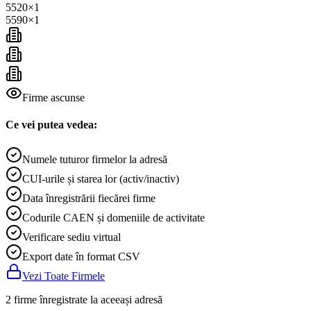
5520
×
1
5590
×
1
Firme ascunse
Ce vei putea vedea:
Numele tuturor firmelor la adresă
CUI-urile și starea lor (activ/inactiv)
Data înregistrării fiecărei firme
Codurile CAEN și domeniile de activitate
Verificare sediu virtual
Export date în format CSV
Vezi Toate Firmele
2 firme înregistrate la aceeași adresă