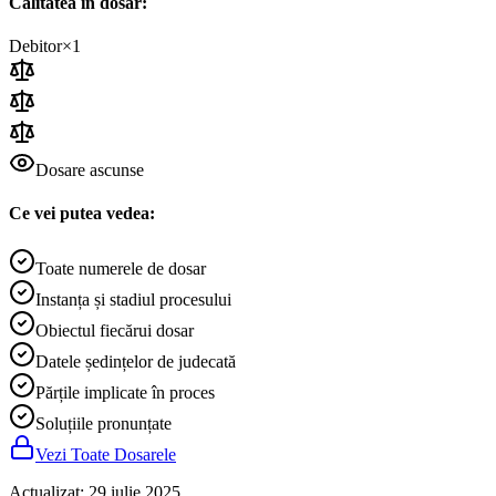
Calitatea în dosar:
Debitor
×
1
Dosare ascunse
Ce vei putea vedea:
Toate numerele de dosar
Instanța și stadiul procesului
Obiectul fiecărui dosar
Datele ședințelor de judecată
Părțile implicate în proces
Soluțiile pronunțate
Vezi Toate Dosarele
Actualizat
:
29 iulie 2025