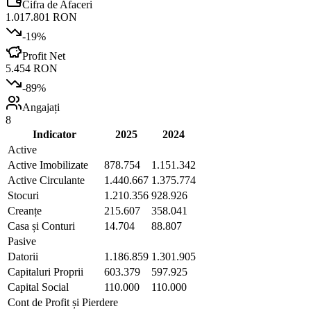
Cifra de Afaceri
1.017.801 RON
-19
%
Profit Net
5.454 RON
-89
%
Angajați
8
Indicator
2025
2024
Active
Active Imobilizate
878.754
1.151.342
Active Circulante
1.440.667
1.375.774
Stocuri
1.210.356
928.926
Creanțe
215.607
358.041
Casa și Conturi
14.704
88.807
Pasive
Datorii
1.186.859
1.301.905
Capitaluri Proprii
603.379
597.925
Capital Social
110.000
110.000
Cont de Profit și Pierdere