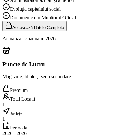
Administratori actuali și anteriori
Evoluția capitalului social
Documente din Monitorul Oficial
Accesează Datele Complete
Actualizat:
2 ianuarie 2026
Puncte de Lucru
Magazine, filiale și sedii secundare
Premium
Total Locații
1
Județe
1
Perioada
2026
-
2026