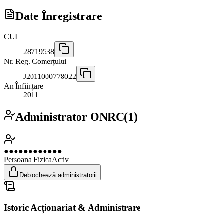
Date Înregistrare
CUI
28719538
Nr. Reg. Comerțului
J2011000778022
An Înființare
2011
Administrator ONRC
(
1
)
●●●●●●●●●●●●
Persoana Fizica
Activ
Deblochează administratorii
Istoric Acționariat & Administrare