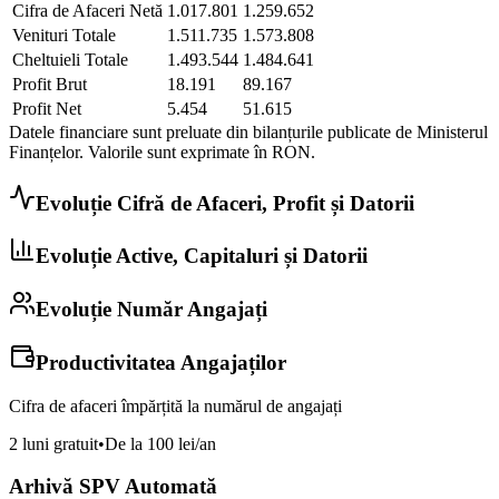
Cifra de Afaceri Netă
1.017.801
1.259.652
Venituri Totale
1.511.735
1.573.808
Cheltuieli Totale
1.493.544
1.484.641
Profit Brut
18.191
89.167
Profit Net
5.454
51.615
Datele financiare sunt preluate din bilanțurile publicate de Ministerul
Finanțelor. Valorile sunt exprimate în
RON
.
Evoluție Cifră de Afaceri, Profit și Datorii
Evoluție Active, Capitaluri și Datorii
Evoluție Număr Angajați
Productivitatea Angajaților
Cifra de afaceri împărțită la numărul de angajați
2 luni gratuit
•
De la 100 lei/an
Arhivă SPV Automată