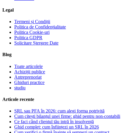
Legal
Termeni și Condiții
Politica de Confidențialitate
Politica Cookie-uri
Politica GDPR
Solicitare Ștergere Date
Blog
Toate articolele
Achiziții publice
Antreprenoriat
Ghiduri practice
studiu
Articole recente
SRL sau PFA în 2026: cum alegi forma potrivită
Cum citești bilanțul unei firme: ghid pentru non-contabili
Ce faci când clientul tău intră în insolvență
Ghid complet: cum înființezi un SRL în 2026
Cum verifici o firmă înainte să semnezi un contract