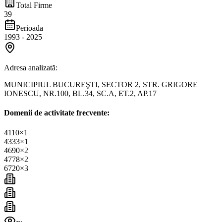
Total Firme
39
Perioada
1993
-
2025
Adresa analizată:
MUNICIPIUL BUCUREŞTI, SECTOR 2, STR. GRIGORE
IONESCU, NR.100, BL.34, SC.A, ET.2, AP.17
Domenii de activitate frecvente:
4110
×
1
4333
×
1
4690
×
2
4778
×
2
6720
×
3