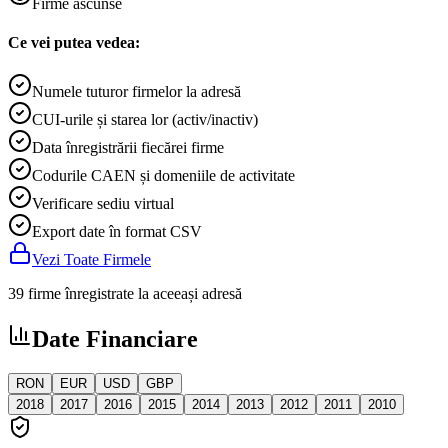
Firme ascunse
Ce vei putea vedea:
Numele tuturor firmelor la adresă
CUI-urile și starea lor (activ/inactiv)
Data înregistrării fiecărei firme
Codurile CAEN și domeniile de activitate
Verificare sediu virtual
Export date în format CSV
Vezi Toate Firmele
39 firme înregistrate la aceeași adresă
Date Financiare
RON
EUR
USD
GBP
2018
2017
2016
2015
2014
2013
2012
2011
2010