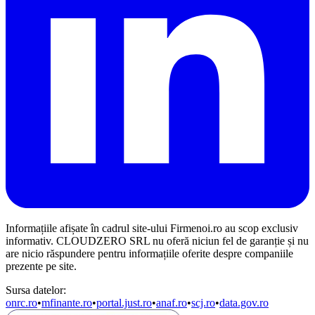
Informațiile afișate în cadrul site-ului Firmenoi.ro au scop exclusiv
informativ. CLOUDZERO SRL nu oferă niciun fel de garanție și nu
are nicio răspundere pentru informațiile oferite despre companiile
prezente pe site.
Sursa datelor:
onrc.ro
•
mfinante.ro
•
portal.just.ro
•
anaf.ro
•
scj.ro
•
data.gov.ro