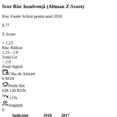
Scor Risc Insolvență (Altman Z-Score)
Risc Foarte Scăzut
pentru anul 2018
8.77
Z-Score
< 1.23
Risc Ridicat
1.23 - 2.9
Zonă Gri
> 2.9
Zonă Sigură
Cifra de Afaceri
0 RON
Profit Net
638.130 RON
-11
%
Angajați
0
Indicator
2018
2017