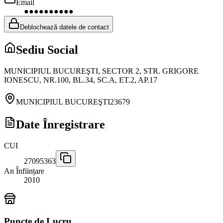
Email
●●●●●●●●●●
Deblochează datele de contact
Sediu Social
MUNICIPIUL BUCUREŞTI, SECTOR 2, STR. GRIGORE
IONESCU, NR.100, BL.34, SC.A, ET.2, AP.17
MUNICIPIUL BUCUREŞTI
23679
Date Înregistrare
CUI
27095363
An Înființare
2010
Puncte de Lucru