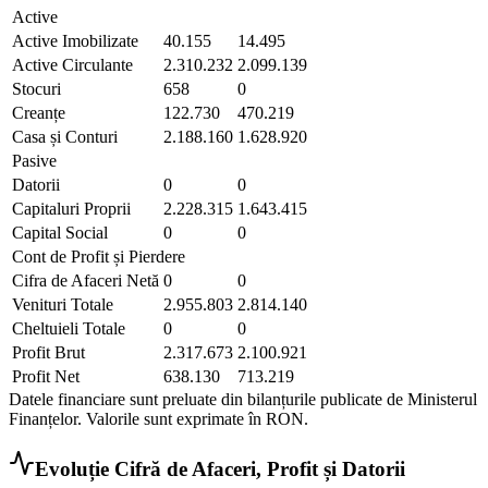
Active
Active Imobilizate
40.155
14.495
Active Circulante
2.310.232
2.099.139
Stocuri
658
0
Creanțe
122.730
470.219
Casa și Conturi
2.188.160
1.628.920
Pasive
Datorii
0
0
Capitaluri Proprii
2.228.315
1.643.415
Capital Social
0
0
Cont de Profit și Pierdere
Cifra de Afaceri Netă
0
0
Venituri Totale
2.955.803
2.814.140
Cheltuieli Totale
0
0
Profit Brut
2.317.673
2.100.921
Profit Net
638.130
713.219
Datele financiare sunt preluate din bilanțurile publicate de Ministerul
Finanțelor. Valorile sunt exprimate în
RON
.
Evoluție Cifră de Afaceri, Profit și Datorii