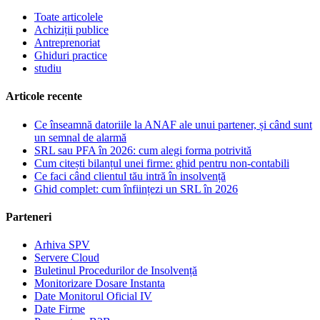
Toate articolele
Achiziții publice
Antreprenoriat
Ghiduri practice
studiu
Articole recente
Ce înseamnă datoriile la ANAF ale unui partener, și când sunt
un semnal de alarmă
SRL sau PFA în 2026: cum alegi forma potrivită
Cum citești bilanțul unei firme: ghid pentru non-contabili
Ce faci când clientul tău intră în insolvență
Ghid complet: cum înființezi un SRL în 2026
Parteneri
Arhiva SPV
Servere Cloud
Buletinul Procedurilor de Insolvență
Monitorizare Dosare Instanta
Date Monitorul Oficial IV
Date Firme