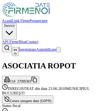
Acasă
Listă Firme
Prospectare
Servicii
API Firme
Blog
Contact
Înregistrare
Autentificare
ro
ASOCIATIA ROPOT
CUI:
27095363
INREGISTRAT din data 23.06.2010
MUNICIPIUL
BUCUREŞTI
Cerere ștergere date (GDPR)
Status fiscal