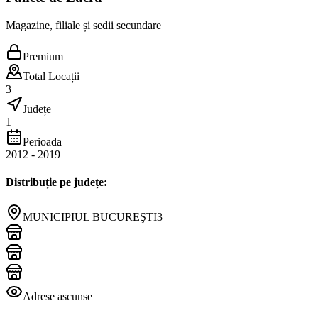
Magazine, filiale și sedii secundare
Premium
Total Locații
3
Județe
1
Perioada
2012
-
2019
Distribuție pe județe:
MUNICIPIUL BUCUREŞTI
3
Adrese ascunse