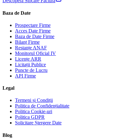
Descoperă Stocare Factură
Baza de Date
Prospectare Firme
Acces Date Firme
Baza de Date Firme
Bilanț Firme
Restanțe ANAF
Monitorul Oficial IV
Licențe ARR
Licitații Publice
Puncte de Lucru
API Firme
Legal
Termeni și Condiții
Politica de Confidențialitate
Politica Cookie-uri
Politica GDPR
Solicitare Ștergere Date
Blog