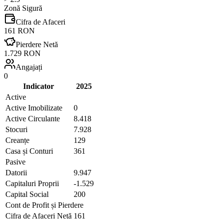
Zonă Sigură
Cifra de Afaceri
161 RON
Pierdere Netă
1.729 RON
Angajați
0
Indicator
2025
Active
Active Imobilizate
0
Active Circulante
8.418
Stocuri
7.928
Creanțe
129
Casa și Conturi
361
Pasive
Datorii
9.947
Capitaluri Proprii
-1.529
Capital Social
200
Cont de Profit și Pierdere
Cifra de Afaceri Netă
161