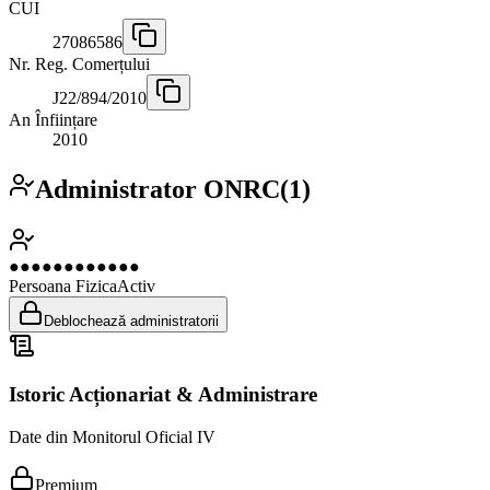
CUI
27086586
Nr. Reg. Comerțului
J22/894/2010
An Înființare
2010
Administrator ONRC
(
1
)
●●●●●●●●●●●●
Persoana Fizica
Activ
Deblochează administratorii
Istoric Acționariat & Administrare
Date din Monitorul Oficial IV
Premium