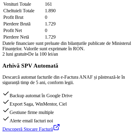
Venituri Totale
161
Cheltuieli Totale
1.890
Profit Brut
0
Pierdere Brută
1.729
Profit Net
0
Pierdere Netă
1.729
Datele financiare sunt preluate din bilanțurile publicate de Ministerul
Finanțelor. Valorile sunt exprimate în
RON
.
2 luni gratuit
•
De la 100 lei/an
Arhivă SPV Automată
Descarcă automat facturile din e-Factura ANAF și păstrează-le în
siguranță timp de 5 ani, conform legii.
Backup automat în Google Drive
Export Saga, WinMentor, Ciel
Gestiune firme multiple
Alerte email facturi noi
Descoperă Stocare Factură