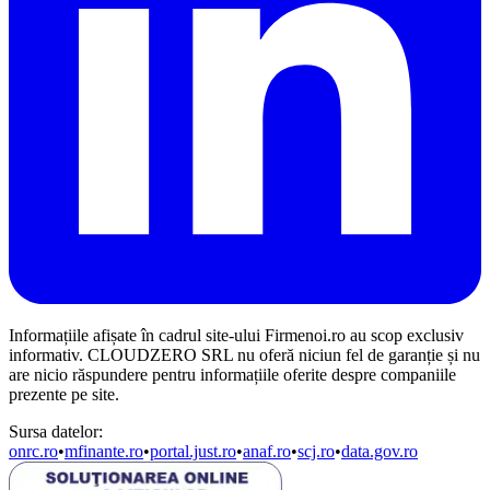
Informațiile afișate în cadrul site-ului Firmenoi.ro au scop exclusiv
informativ. CLOUDZERO SRL nu oferă niciun fel de garanție și nu
are nicio răspundere pentru informațiile oferite despre companiile
prezente pe site.
Sursa datelor:
onrc.ro
•
mfinante.ro
•
portal.just.ro
•
anaf.ro
•
scj.ro
•
data.gov.ro