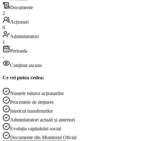
Documente
2
Acționari
0
Administratori
1
Perioada
-
Conținut ascuns
Ce vei putea vedea:
Numele tuturor acționarilor
Procentele de deținere
Istoricul transferurilor
Administratori actuali și anteriori
Evoluția capitalului social
Documente din Monitorul Oficial