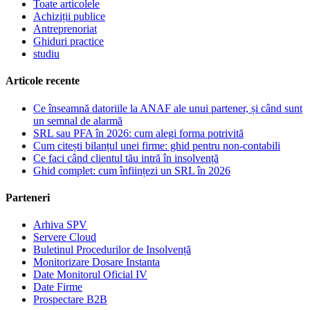
Toate articolele
Achiziții publice
Antreprenoriat
Ghiduri practice
studiu
Articole recente
Ce înseamnă datoriile la ANAF ale unui partener, și când sunt
un semnal de alarmă
SRL sau PFA în 2026: cum alegi forma potrivită
Cum citești bilanțul unei firme: ghid pentru non-contabili
Ce faci când clientul tău intră în insolvență
Ghid complet: cum înființezi un SRL în 2026
Parteneri
Arhiva SPV
Servere Cloud
Buletinul Procedurilor de Insolvență
Monitorizare Dosare Instanta
Date Monitorul Oficial IV
Date Firme
Prospectare B2B