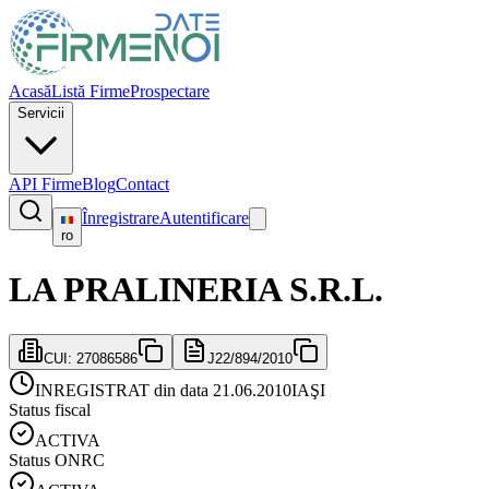
Acasă
Listă Firme
Prospectare
Servicii
API Firme
Blog
Contact
Înregistrare
Autentificare
ro
LA PRALINERIA S.R.L.
CUI:
27086586
J22/894/2010
INREGISTRAT din data 21.06.2010
IAŞI
Status fiscal
ACTIVA
Status ONRC