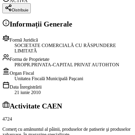
ACTIVA
Distribuie
Informații Generale
Formă Juridică
SOCIETATE COMERCIALĂ CU RĂSPUNDERE
LIMITATĂ
Forma de Proprietate
PROPR.PRIVATA-CAPITAL PRIVAT AUTOHTON
Organ Fiscal
Unitatea Fiscală Municipală Paşcani
Data Înregistrării
21 iunie 2010
Activitate CAEN
4724
Comerţ cu amănuntul al pâinii, produselor de patiserie şi produselor
zaharoase, în magazine specializate