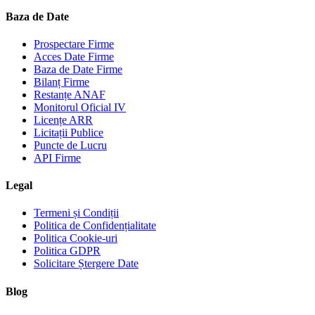
Baza de Date
Prospectare Firme
Acces Date Firme
Baza de Date Firme
Bilanț Firme
Restanțe ANAF
Monitorul Oficial IV
Licențe ARR
Licitații Publice
Puncte de Lucru
API Firme
Legal
Termeni și Condiții
Politica de Confidențialitate
Politica Cookie-uri
Politica GDPR
Solicitare Ștergere Date
Blog