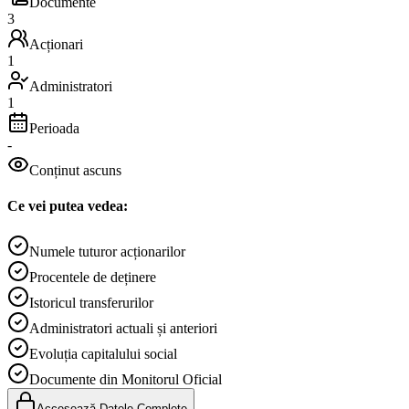
Documente
3
Acționari
1
Administratori
1
Perioada
-
Conținut ascuns
Ce vei putea vedea:
Numele tuturor acționarilor
Procentele de deținere
Istoricul transferurilor
Administratori actuali și anteriori
Evoluția capitalului social
Documente din Monitorul Oficial
Accesează Datele Complete