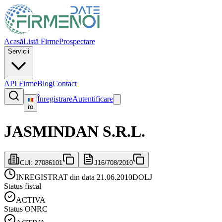
Acasă
Listă Firme
Prospectare
Servicii
API Firme
Blog
Contact
Înregistrare
Autentificare
ro
JASMINDAN S.R.L.
CUI:
27086101
J16/708/2010
INREGISTRAT din data 21.06.2010
DOLJ
Status fiscal
ACTIVA
Status ONRC