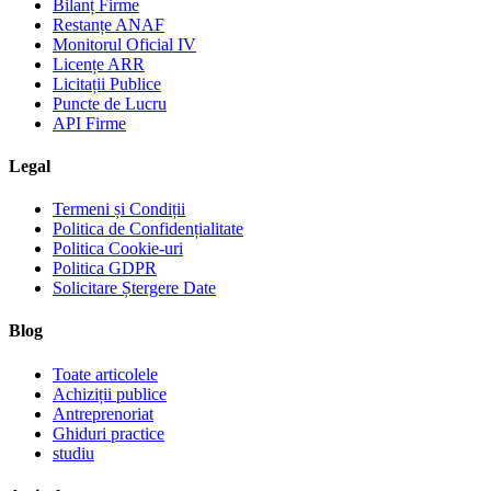
Bilanț Firme
Restanțe ANAF
Monitorul Oficial IV
Licențe ARR
Licitații Publice
Puncte de Lucru
API Firme
Legal
Termeni și Condiții
Politica de Confidențialitate
Politica Cookie-uri
Politica GDPR
Solicitare Ștergere Date
Blog
Toate articolele
Achiziții publice
Antreprenoriat
Ghiduri practice
studiu