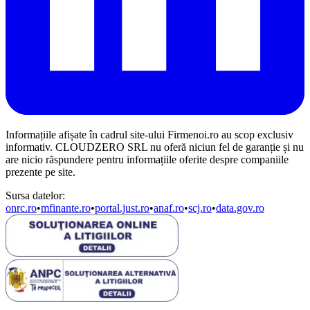
Informațiile afișate în cadrul site-ului Firmenoi.ro au scop exclusiv
informativ. CLOUDZERO SRL nu oferă niciun fel de garanție și nu
are nicio răspundere pentru informațiile oferite despre companiile
prezente pe site.
Sursa datelor:
onrc.ro
•
mfinante.ro
•
portal.just.ro
•
anaf.ro
•
scj.ro
•
data.gov.ro