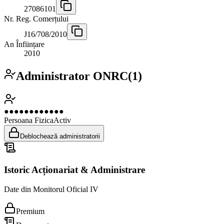
27086101
Nr. Reg. Comerțului
J16/708/2010
An Înființare
2010
Administrator ONRC
(
1
)
●●●●●●●●●●●●
Persoana Fizica
Activ
Deblochează administratorii
Istoric Acționariat & Administrare
Date din Monitorul Oficial IV
Premium