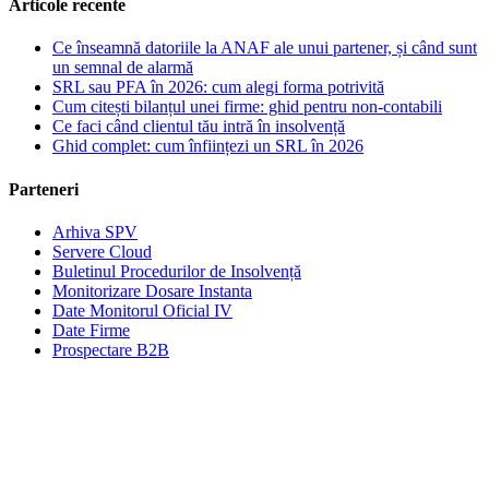
Articole recente
Ce înseamnă datoriile la ANAF ale unui partener, și când sunt
un semnal de alarmă
SRL sau PFA în 2026: cum alegi forma potrivită
Cum citești bilanțul unei firme: ghid pentru non-contabili
Ce faci când clientul tău intră în insolvență
Ghid complet: cum înființezi un SRL în 2026
Parteneri
Arhiva SPV
Servere Cloud
Buletinul Procedurilor de Insolvență
Monitorizare Dosare Instanta
Date Monitorul Oficial IV
Date Firme
Prospectare B2B