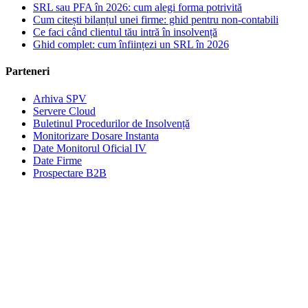
SRL sau PFA în 2026: cum alegi forma potrivită
Cum citești bilanțul unei firme: ghid pentru non-contabili
Ce faci când clientul tău intră în insolvență
Ghid complet: cum înființezi un SRL în 2026
Parteneri
Arhiva SPV
Servere Cloud
Buletinul Procedurilor de Insolvență
Monitorizare Dosare Instanta
Date Monitorul Oficial IV
Date Firme
Prospectare B2B