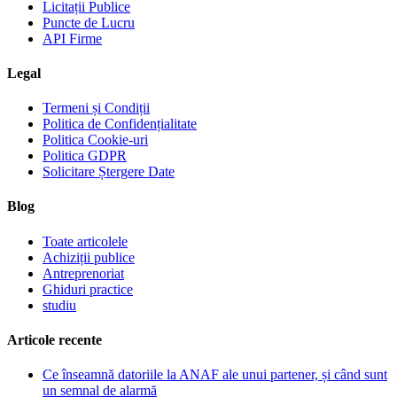
Licitații Publice
Puncte de Lucru
API Firme
Legal
Termeni și Condiții
Politica de Confidențialitate
Politica Cookie-uri
Politica GDPR
Solicitare Ștergere Date
Blog
Toate articolele
Achiziții publice
Antreprenoriat
Ghiduri practice
studiu
Articole recente
Ce înseamnă datoriile la ANAF ale unui partener, și când sunt
un semnal de alarmă