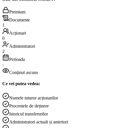
Premium
Documente
1
Acționari
0
Administratori
2
Perioada
-
Conținut ascuns
Ce vei putea vedea:
Numele tuturor acționarilor
Procentele de deținere
Istoricul transferurilor
Administratori actuali și anteriori