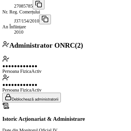
27085785
Nr. Reg. Comerțului
J37/154/2010
An Înființare
2010
Administrator ONRC
(
2
)
●●●●●●●●●●●●
Persoana Fizica
Activ
●●●●●●●●●●●●
Persoana Fizica
Activ
Deblochează administratorii
Istoric Acționariat & Administrare
Date din Monitorul Oficial IV