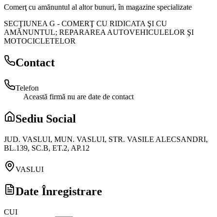
Comerţ cu amănuntul al altor bunuri, în magazine specializate
SECŢIUNEA G
-
COMERŢ CU RIDICATA ŞI CU
AMĂNUNTUL; REPARAREA AUTOVEHICULELOR ŞI
MOTOCICLETELOR
Contact
Telefon
Această firmă nu are date de contact
Sediu Social
JUD. VASLUI, MUN. VASLUI, STR. VASILE ALECSANDRI,
BL.139, SC.B, ET.2, AP.12
VASLUI
Date Înregistrare
CUI