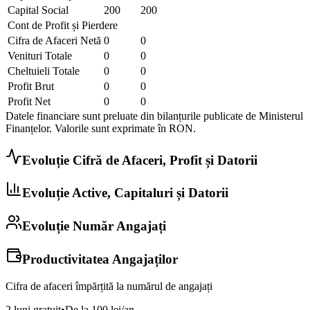
Capital Social
200
200
Cont de Profit și Pierdere
Cifra de Afaceri Netă
0
0
Venituri Totale
0
0
Cheltuieli Totale
0
0
Profit Brut
0
0
Profit Net
0
0
Datele financiare sunt preluate din bilanțurile publicate de Ministerul
Finanțelor. Valorile sunt exprimate în
RON
.
Evoluție Cifră de Afaceri, Profit și Datorii
Evoluție Active, Capitaluri și Datorii
Evoluție Număr Angajați
Productivitatea Angajaților
Cifra de afaceri împărțită la numărul de angajați
2 luni gratuit
•
De la 100 lei/an