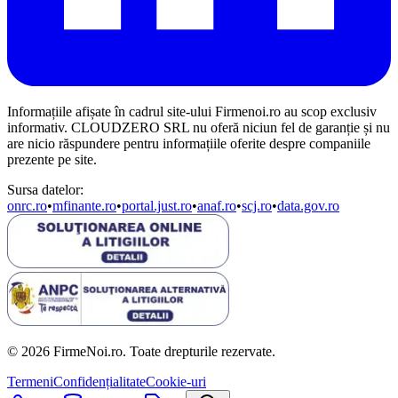
Informațiile afișate în cadrul site-ului Firmenoi.ro au scop exclusiv
informativ. CLOUDZERO SRL nu oferă niciun fel de garanție și nu
are nicio răspundere pentru informațiile oferite despre companiile
prezente pe site.
Sursa datelor:
onrc.ro
•
mfinante.ro
•
portal.just.ro
•
anaf.ro
•
scj.ro
•
data.gov.ro
© 2026 FirmeNoi.ro. Toate drepturile rezervate.
Termeni
Confidențialitate
Cookie-uri