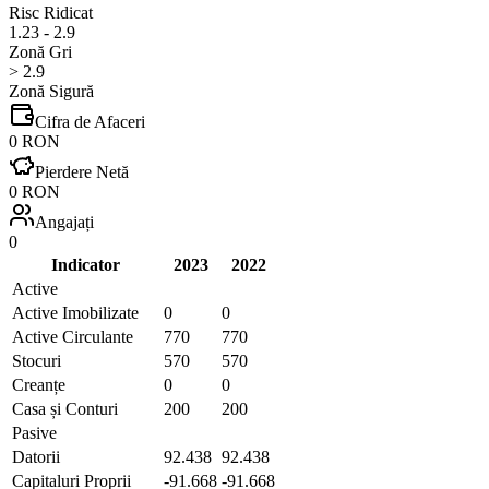
Risc Ridicat
1.23 - 2.9
Zonă Gri
> 2.9
Zonă Sigură
Cifra de Afaceri
0 RON
Pierdere Netă
0 RON
Angajați
0
Indicator
2023
2022
Active
Active Imobilizate
0
0
Active Circulante
770
770
Stocuri
570
570
Creanțe
0
0
Casa și Conturi
200
200
Pasive
Datorii
92.438
92.438
Capitaluri Proprii
-91.668
-91.668