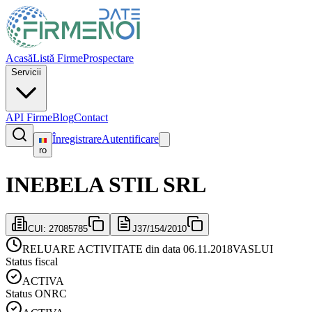
Acasă
Listă Firme
Prospectare
Servicii
API Firme
Blog
Contact
Înregistrare
Autentificare
ro
INEBELA STIL SRL
CUI:
27085785
J37/154/2010
RELUARE ACTIVITATE din data 06.11.2018
VASLUI
Status fiscal
ACTIVA
Status ONRC